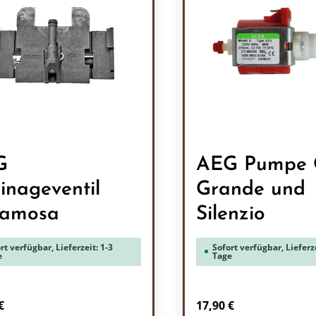
G
AEG Pumpe 
inageventil
Grande und
famosa
Silenzio
rt verfügbar, Lieferzeit: 1-3
Sofort verfügbar, Lieferze
e
Tage
rer Preis:
Regulärer Preis:
€
17,90 €