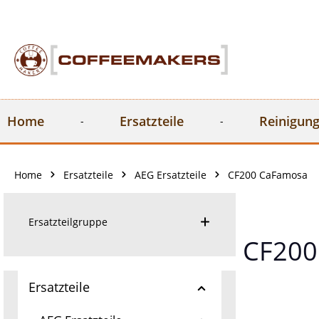
springen
Zur Hauptnavigation springen
Home
Ersatzteile
Reinigung
Home
Ersatzteile
AEG Ersatzteile
CF200 CaFamosa
Ersatzteilgruppe
CF200
Ersatzteile