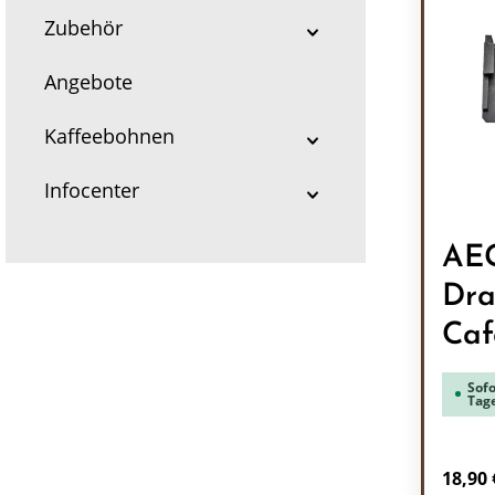
Zubehör
Angebote
Kaffeebohnen
Infocenter
AE
Dra
Ca
Sofo
Tag
Regulä
18,90 