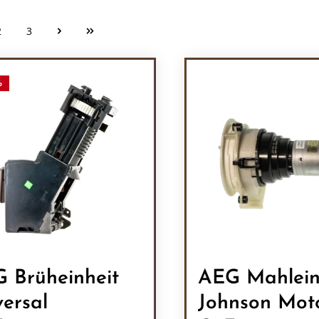
2
3
Seite
Seite
%
 Brüheinheit
AEG Mahlein
versal
Johnson Mot