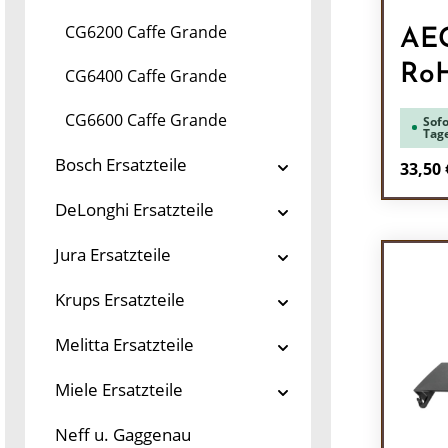
CG6200 Caffe Grande
AEG
Ro
CG6400 Caffe Grande
CG6600 Caffe Grande
Sofo
Tag
Bosch Ersatzteile
Regulä
33,50 
Pr
DeLonghi Ersatzteile
Jura Ersatzteile
Krups Ersatzteile
Melitta Ersatzteile
Miele Ersatzteile
Neff u. Gaggenau