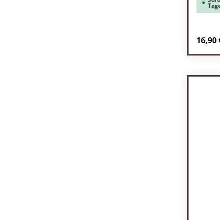
Tag
Regulä
16,90 
Pr