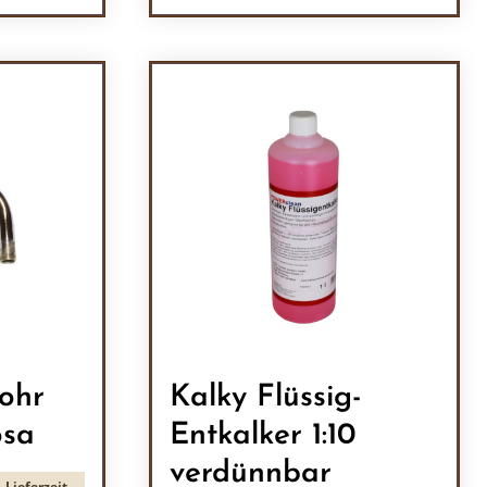
ein oder benutze die Schaltflächen um 
l: Gib den gewünschten Wert ein oder b
Produkt Anzahl: Gib den
ohr
Kalky Flüssig-
osa
Entkalker 1:10
verdünnbar
 Lieferzeit