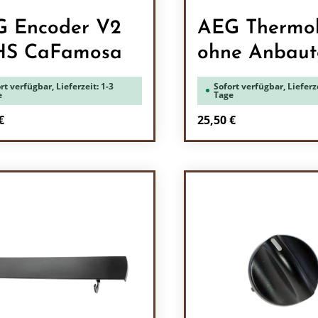
 Encoder V2
AEG Thermo
HS CaFamosa
ohne Anbaute
rt verfügbar, Lieferzeit: 1-3
Sofort verfügbar, Lieferze
e
Tage
rer Preis:
Regulärer Preis:
€
25,50 €
odukt Anzahl: Gib den gewünschten Wert 
Produkt Anzah