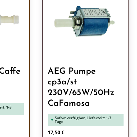
Caffe
AEG Pumpe
cp3a/st
230V/65W/50Hz
CaFamosa
it: 1-3
Sofort verfügbar, Lieferzeit: 1-3
Tage
Regulärer Preis:
17,50 €