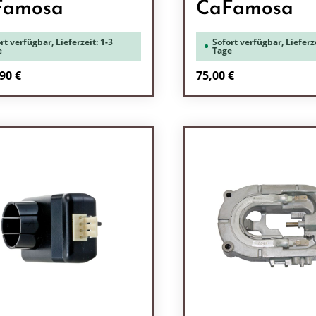
Famosa
CaFamosa
rt verfügbar, Lieferzeit: 1-3
Sofort verfügbar, Lieferze
e
Tage
Regulärer Preis:
90 €
75,00 €
Produkt Anzah