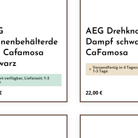
G
AEG Drehkn
nenbehälterde
Dampf schw
l Cafamosa
CaFamosa
warz
Versandfertig in 4 Tagen,
1-3 Tage
rt verfügbar, Lieferzeit: 1-3
e
rer Preis:
Regulärer Preis:
€
22,00 €
odukt Anzahl: Gib den gewünschten Wert 
Produkt Anzah