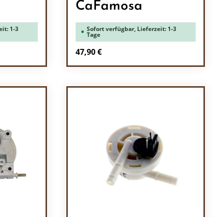
CaFamosa
it: 1-3
Sofort verfügbar, Lieferzeit: 1-3
Tage
Regulärer Preis:
47,90 €
l: Gib den gewünschten Wert ein oder b
Produkt Anzahl: Gib den