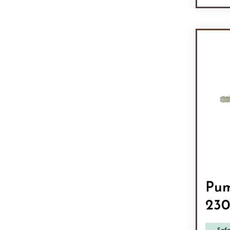
Pr
Pum
23
Sofo