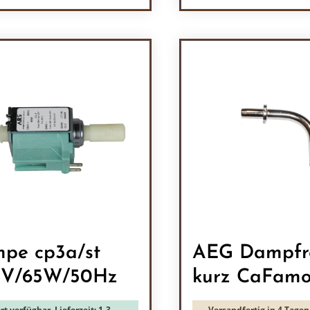
odukt Anzahl: Gib den gewünschten Wert 
Produkt Anzah
pe cp3a/st
AEG Dampfr
0V/65W/50Hz
kurz CaFam
rt verfügbar, Lieferzeit: 1-3
Versandfertig in 4 Tagen,