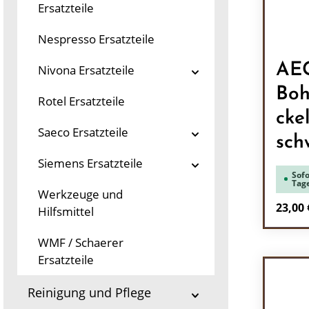
Ersatzteile
Nespresso Ersatzteile
AE
Nivona Ersatzteile
Boh
Rotel Ersatzteile
cke
Saeco Ersatzteile
sch
Siemens Ersatzteile
Sofo
Tag
Werkzeuge und
Regulä
23,00 
Hilfsmittel
Pr
WMF / Schaerer
Ersatzteile
Reinigung und Pflege