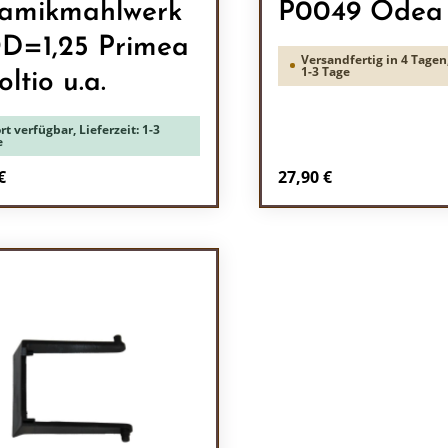
amikmahlwerk
P0049 Odea
=1,25 Primea
Versandfertig in 4 Tagen,
1-3 Tage
ltio u.a.
rt verfügbar, Lieferzeit: 1-3
e
rer Preis:
Regulärer Preis:
€
27,90 €
odukt Anzahl: Gib den gewünschten Wert 
Produkt Anzah