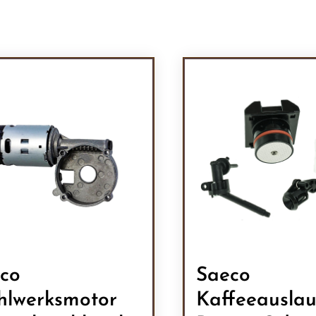
co
Saeco
lwerksmotor
Kaffeeauslauf K