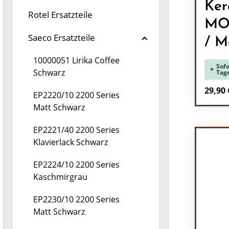
Ker
Rotel Ersatzteile
MOD
Saeco Ersatzteile
/ Mo
10000051 Lirika Coffee
Sofo
Schwarz
Tag
Regulä
29,90 
EP2220/10 2200 Series
Matt Schwarz
Pr
EP2221/40 2200 Series
Klavierlack Schwarz
EP2224/10 2200 Series
Kaschmirgrau
EP2230/10 2200 Series
Matt Schwarz