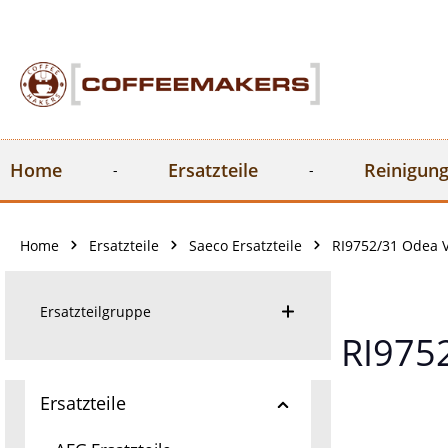
springen
Zur Hauptnavigation springen
Home
Ersatzteile
Reinigung
Home
Ersatzteile
Saeco Ersatzteile
RI9752/31 Odea V
Ersatzteilgruppe
RI9752
Ersatzteile