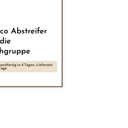
co Abstreifer
 die
hgruppe
andfertig in 4 Tagen, Lieferzeit
Tage
rer Preis:
odukt Anzahl: Gib den gewünschten Wert 