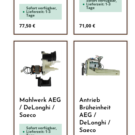
Sofort verfügbar,
Lieferzeit: 1-3
Tage
Sofort verfügbar,
Lieferzeit: 1-3
Tage
Regulärer Preis:
Regulärer Preis:
77,50 €
71,00 €
Mahlwerk AEG
Antrieb
/ DeLonghi /
Brüheinheit
Saeco
AEG /
DeLonghi /
Sofort verfügbar,
Saeco
Lieferzeit: 1-3