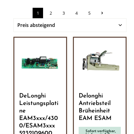
1
2
3
4
5
Seite
Seite
Seite
Seite
Seite
DeLonghi
Delonghi
Leistungsplati
Antriebsteil
ne
Brüheinheit
EAM3xxx/430
EAM ESAM
0/ESAM3xxx
Sofort verfügbar,
5232109600