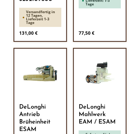
Lieferzeit: 1-3
Tage
Versandfertig in
12 Tagen,
Lieferzeit 1-3
Tage
Regulärer Preis:
Regulärer Preis:
131,00 €
77,50 €
DeLonghi
DeLonghi
Antrieb
Mahlwerk
Brüheinheit
EAM / ESAM
ESAM