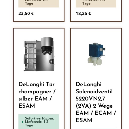
Tage
Tage
Regulärer Preis:
Regulärer Preis:
23,50 €
18,25 €
DeLonghi Tür
DeLonghi
champagner /
Solenoidventil
silber EAM /
5220VN2,7
ESAM
(2VA) 2 Wege
EAM / ECAM /
Sofort verfügbar,
ESAM
Lieferzeit: 1-3
Tage