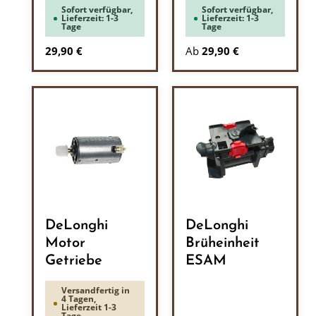
Sofort verfügbar,
Sofort verfügbar,
Lieferzeit: 1-3
Lieferzeit: 1-3
Tage
Tage
Regulärer Preis:
29,90 €
Ab
29,90 €
DeLonghi
DeLonghi
Motor
Brüheinheit
Getriebe
ESAM
Versandfertig in
4 Tagen,
Lieferzeit 1-3
Tage