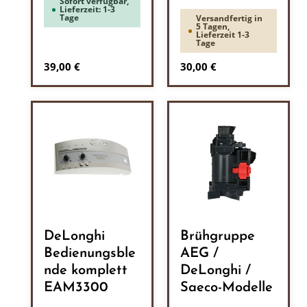
Sofort verfügbar,
Lieferzeit: 1-3
Tage
Versandfertig in
5 Tagen,
Lieferzeit 1-3
Tage
Regulärer Preis:
Regulärer Preis:
39,00 €
30,00 €
DeLonghi
Brühgruppe
Bedienungsble
AEG /
nde komplett
DeLonghi /
EAM3300
Saeco-Modelle