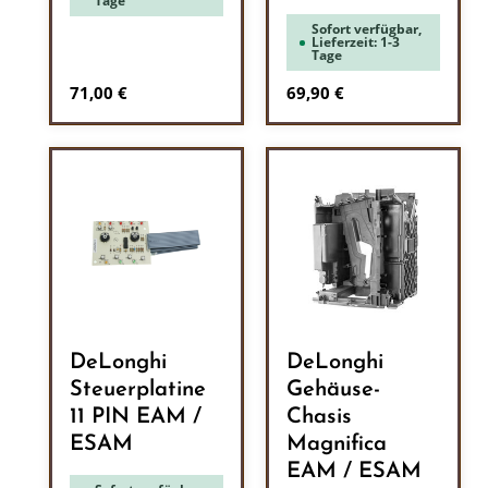
Tage
Sofort verfügbar,
Lieferzeit: 1-3
Tage
Regulärer Preis:
Regulärer Preis:
71,00 €
69,90 €
DeLonghi
DeLonghi
Steuerplatine
Gehäuse-
11 PIN EAM /
Chasis
ESAM
Magnifica
EAM / ESAM