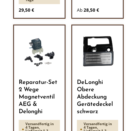
Regulärer Preis:
29,50 €
Ab
28,50 €
Reparatur-Set
DeLonghi
2 Wege
Obere
Magnetventil
Abdeckung
AEG &
Gerätedeckel
Delonghi
schwarz
Versandfertig in
Versandfertig in
4 Tagen,
4 Tagen,
Lieferzeit 1-3
Lieferzeit 1-3