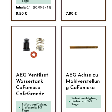
Tage
Inhalt:
0.1 l
(95,00 € / 1 l)
Regulärer Preis:
Regulärer Preis:
9,50 €
7,90 €
AEG Ventilset
AEG Achse zu
Wassertank
Mahlverstellun
CaFamosa
g CaFamosa
CafeGrande
Sofort verfügbar,
Lieferzeit: 1-3
Tage
Sofort verfügbar,
Lieferzeit: 1-3
Tage