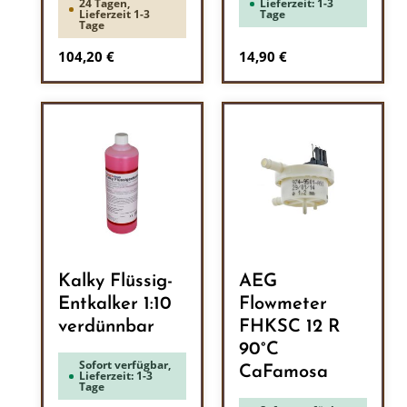
24 Tagen,
Lieferzeit: 1-3
Lieferzeit 1-3
Tage
Tage
Regulärer Preis:
Regulärer Preis:
104,20 €
14,90 €
Kalky Flüssig-
AEG
Entkalker 1:10
Flowmeter
verdünnbar
FHKSC 12 R
90°C
Sofort verfügbar,
CaFamosa
Lieferzeit: 1-3
Tage