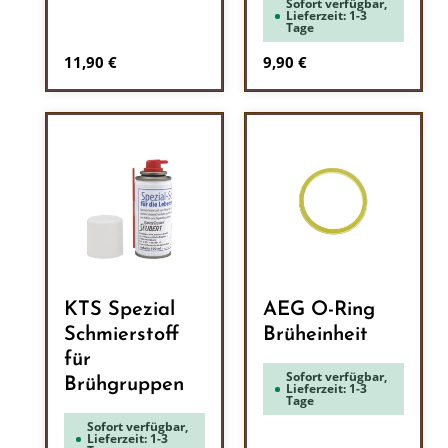
Sofort verfügbar,
Lieferzeit: 1-3
Tage
Regulärer Preis:
Regulärer Preis:
11,90 €
9,90 €
KTS Spezial
AEG O-Ring
Schmierstoff
Brüheinheit
für
Sofort verfügbar,
Brühgruppen
Lieferzeit: 1-3
Tage
Sofort verfügbar,
Lieferzeit: 1-3