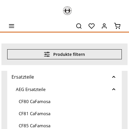
alt springen
Waren
Produkte filtern
Ersatzteile
AEG Ersatzteile
CF80 CaFamosa
CF81 CaFamosa
CF85 CaFamosa