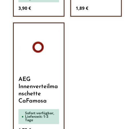
Regulärer Preis:
Regulärer Preis:
3,90 €
1,89 €
AEG
Innenverteilma
nschette
CaFamosa
Sofort verfügbar,
Lieferzeit: 1-3
Tage