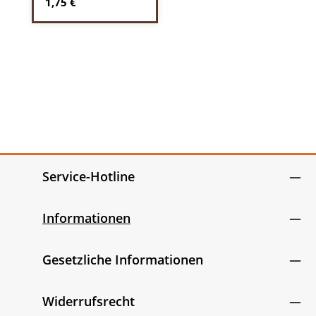
Regulärer Preis:
1,75 €
Service-Hotline
Informationen
Gesetzliche Informationen
Widerrufsrecht