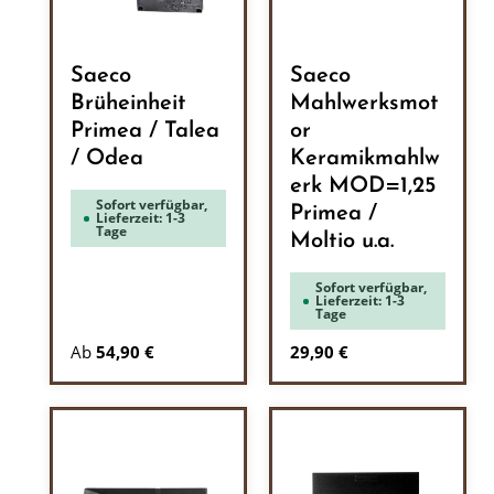
Saeco
Saeco
Brüheinheit
Mahlwerksmot
Primea / Talea
or
/ Odea
Keramikmahlw
erk MOD=1,25
Sofort verfügbar,
Primea /
Lieferzeit: 1-3
Tage
Moltio u.a.
Sofort verfügbar,
Lieferzeit: 1-3
Tage
Regulärer Preis:
Ab
54,90 €
29,90 €