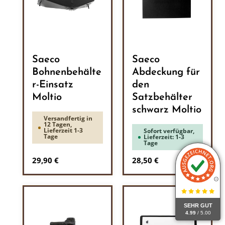
Saeco
Saeco
Bohnenbehälte
Abdeckung für
r-Einsatz
den
Moltio
Satzbehälter
schwarz Moltio
Versandfertig in
12 Tagen,
Lieferzeit 1-3
Sofort verfügbar,
Tage
Lieferzeit: 1-3
Tage
Regulärer Preis:
Regulärer Preis:
29,90 €
28,50 €
SEHR GUT
4.99
/ 5.00