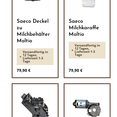
Saeco Deckel
Saeco
zu
Milchkaraffe
Milchbehälter
Moltio
Moltio
Versandfertig in
12 Tagen,
Lieferzeit 1-3
Versandfertig in
Tage
12 Tagen,
Lieferzeit 1-3
Tage
Regulärer Preis:
Regulärer Preis:
79,90 €
79,90 €