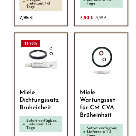
Lieferzeit 1-3
Tage
Tage
Regulärer Preis:
Regulärer Preis:
Verkaufspreis:
7,95 €
7,90 €
9,95 €
11.76
%
Miele
Miele
Dichtungssatz
Wartungsset
Brüheinheit
für CM CVA
Brüheinheit
Sofort verfügbar,
Lieferzeit: 1-3
Tage
Sofort verfügbar,
Lieferzeit: 1-3
Tage