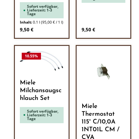
Sofort verfügbar,
Lieferzeit: 1-3
Tage
Inhalt:
0.1 l
(95,00 € / 1 l)
Regulärer Preis:
Regulärer Preis:
9,50 €
9,50 €
10.55
%
Miele
Milchansaugsc
hlauch Set
Miele
Sofort verfügbar,
Thermostat
Lieferzeit: 1-3
Tage
115° C/10,0A
1NT01L CM /
CVA