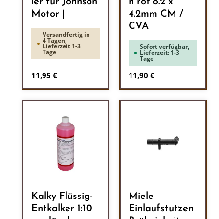
ler für Johnson
h rot 8.2 x
Motor |
4.2mm CM /
CVA
Versandfertig in
4 Tagen,
Lieferzeit 1-3
Sofort verfügbar,
Tage
Lieferzeit: 1-3
Tage
Regulärer Preis:
Regulärer Preis:
11,95 €
11,90 €
Kalky Flüssig-
Miele
Entkalker 1:10
Einlaufstutzen