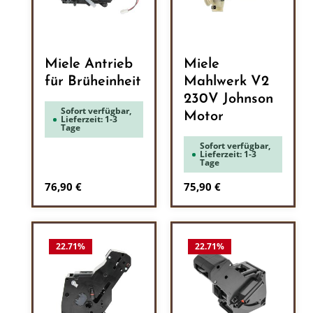
Miele Antrieb
Miele
für Brüheinheit
Mahlwerk V2
230V Johnson
Sofort verfügbar,
Motor
Lieferzeit: 1-3
Tage
Sofort verfügbar,
Lieferzeit: 1-3
Tage
Regulärer Preis:
Regulärer Preis:
76,90 €
75,90 €
22.71
%
22.71
%