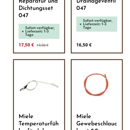
Reparatur und
Drainageventil
Dichtungsset
047
047
Sofort verfügbar,
Lieferzeit: 1-3
Tage
Sofort verfügbar,
Lieferzeit: 1-3
Tage
Regulärer Preis:
Verkaufspreis:
Regulärer Preis:
17,50 €
16,50 €
19,90 €
Miele
Miele
Temperaturfüh
Gewebeschlauc