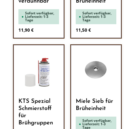
verdünnbar
Brüheinheit
Sofort verfügbar,
Sofort verfügbar,
Lieferzeit: 1-3
Lieferzeit: 1-3
Tage
Tage
Regulärer Preis:
Regulärer Preis:
11,90 €
11,50 €
KTS Spezial
Miele Sieb für
Schmierstoff
Brüheinheit
für
Sofort verfügbar,
Brühgruppen
Lieferzeit: 1-3
Tage