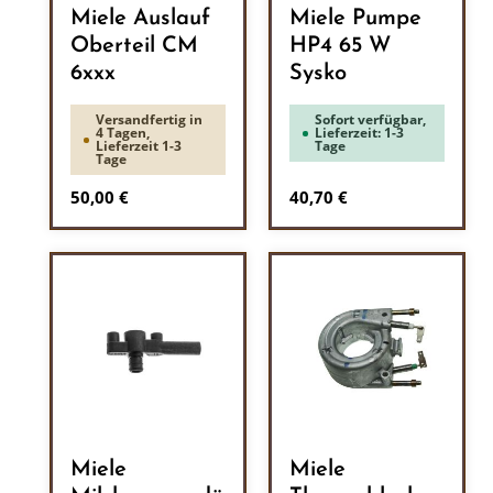
Miele Auslauf
Miele Pumpe
Oberteil CM
HP4 65 W
6xxx
Sysko
Versandfertig in
Sofort verfügbar,
4 Tagen,
Lieferzeit: 1-3
Lieferzeit 1-3
Tage
Tage
Regulärer Preis:
Regulärer Preis:
50,00 €
40,70 €
Miele
Miele