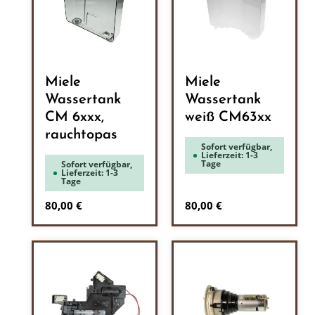
Miele
Miele
Wassertank
Wassertank
CM 6xxx,
weiß CM63xx
rauchtopas
Sofort verfügbar,
Lieferzeit: 1-3
Tage
Sofort verfügbar,
Lieferzeit: 1-3
Tage
Regulärer Preis:
Regulärer Preis:
80,00 €
80,00 €