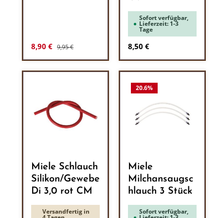
Sofort verfügbar,
Lieferzeit: 1-3
Tage
Regulärer Preis:
Verkaufspreis:
Regulärer Preis:
8,90 €
8,50 €
9,95 €
20.6
%
Miele Schlauch
Miele
Silikon/Gewebe
Milchansaugsc
Di 3,0 rot CM
hlauch 3 Stück
Versandfertig in
Sofort verfügbar,
4 Tagen,
Lieferzeit: 1-3