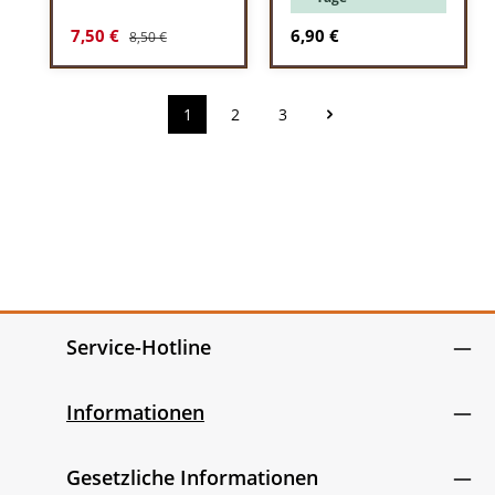
Regulärer Preis:
Verkaufspreis:
Regulärer Preis:
7,50 €
6,90 €
8,50 €
1
2
3
Seite
Seite
Seite
Service-Hotline
Informationen
Gesetzliche Informationen