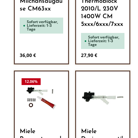
Milchansaugdü
Thermoblock
se CM63xx
2010/L 230V
1400W CM
Sofort verfügbar,
5xxx/6xxx/7xxx
Lieferzeit: 1-3
Tage
Sofort verfügbar,
Lieferzeit: 1-3
Tage
Regulärer Preis:
Regulärer Preis:
36,00 €
27,90 €
12.06
%
Miele
Miele