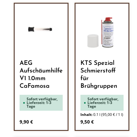
AEG
KTS Spezial
Aufschäumhilfe
Schmierstoff
V1 1.0mm
für
CaFamosa
Brühgruppen
Sofort verfügbar,
Sofort verfügbar,
Lieferzeit: 1-3
Lieferzeit: 1-3
Tage
Tage
Inhalt:
0.1 l
(95,00 € / 1 l)
Regulärer Preis:
Regulärer Preis:
9,90 €
9,50 €