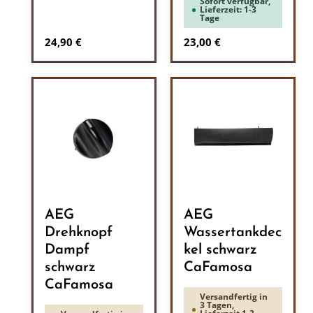
Sofort verfügbar,
Lieferzeit: 1-3
Tage
Regulärer Preis:
Regulärer Preis:
24,90 €
23,00 €
AEG
AEG
Drehknopf
Wassertankdec
Dampf
kel schwarz
schwarz
CaFamosa
CaFamosa
Versandfertig in
3 Tagen,