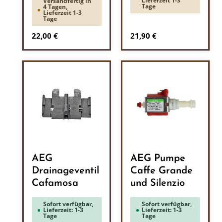
Lieferzeit 1-3
Versandfertig in
Tage
4 Tagen,
Lieferzeit 1-3
Tage
Regulärer Preis:
Regulärer Preis:
22,00 €
21,90 €
AEG
AEG Pumpe
Drainageventil
Caffe Grande
Cafamosa
und Silenzio
Sofort verfügbar,
Sofort verfügbar,
Lieferzeit: 1-3
Lieferzeit: 1-3
Tage
Tage