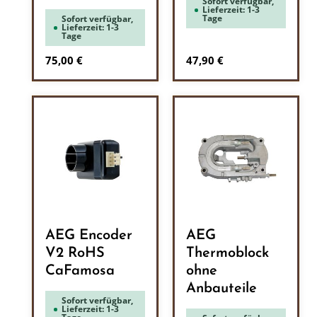
Sofort verfügbar,
Lieferzeit: 1-3
Tage
Sofort verfügbar,
Lieferzeit: 1-3
Tage
Regulärer Preis:
Regulärer Preis:
75,00 €
47,90 €
AEG Encoder
AEG
V2 RoHS
Thermoblock
CaFamosa
ohne
Anbauteile
Sofort verfügbar,
Lieferzeit: 1-3