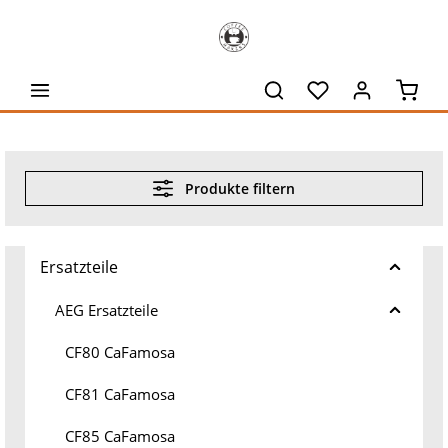
alt springen
Waren
Produkte filtern
Ersatzteile
AEG Ersatzteile
CF80 CaFamosa
CF81 CaFamosa
CF85 CaFamosa