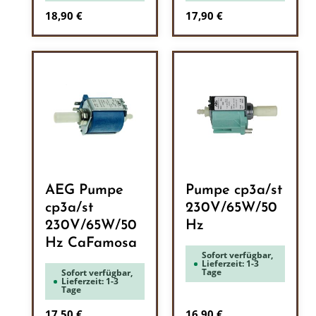
Regulärer Preis:
Regulärer Preis:
18,90 €
17,90 €
AEG Pumpe
Pumpe cp3a/st
cp3a/st
230V/65W/50
230V/65W/50
Hz
Hz CaFamosa
Sofort verfügbar,
Lieferzeit: 1-3
Tage
Sofort verfügbar,
Lieferzeit: 1-3
Tage
Regulärer Preis:
Regulärer Preis:
17,50 €
16,90 €