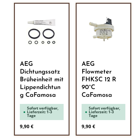
AEG
AEG
Dichtungssatz
Flowmeter
Brüheinheit mit
FHKSC 12 R
Lippendichtun
90°C
g CaFamosa
CaFamosa
Sofort verfügbar,
Sofort verfügbar,
Lieferzeit: 1-3
Lieferzeit: 1-3
Tage
Tage
Regulärer Preis:
Regulärer Preis:
9,90 €
9,90 €