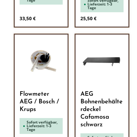
Tage
Sofort verfügbar,
Lieferzeit: 1-3
Tage
Regulärer Preis:
Regulärer Preis:
33,50 €
25,50 €
Flowmeter
AEG
AEG / Bosch /
Bohnenbehälte
Krups
rdeckel
Cafamosa
Sofort verfügbar,
schwarz
Lieferzeit: 1-3
Tage