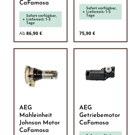
CaFamosa
Sofort verfügbar,
Lieferzeit: 1-3
Tage
Sofort verfügbar,
Lieferzeit: 1-3
Tage
Regulärer Preis:
Ab
86,90 €
75,90 €
AEG
AEG
Mahleinheit
Getriebemotor
Johnson Motor
CaFamosa
CaFamosa