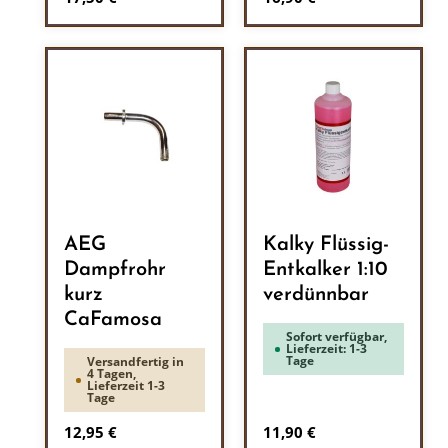
AEG
Kalky Flüssig-
Dampfrohr
Entkalker 1:10
kurz
verdünnbar
CaFamosa
Sofort verfügbar,
Lieferzeit: 1-3
Tage
Versandfertig in
4 Tagen,
Lieferzeit 1-3
Tage
Regulärer Preis:
Regulärer Preis:
12,95 €
11,90 €