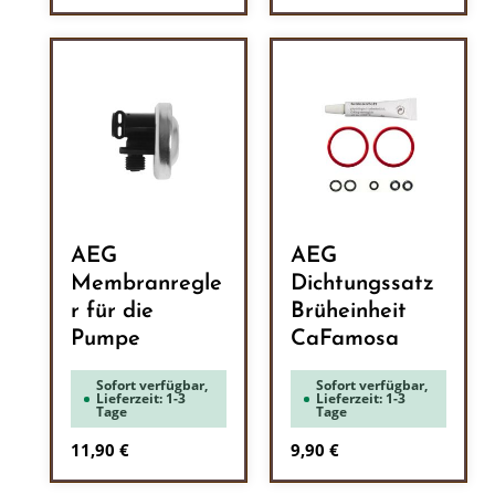
AEG
AEG
Membranregle
Dichtungssatz
r für die
Brüheinheit
Pumpe
CaFamosa
Sofort verfügbar,
Sofort verfügbar,
Lieferzeit: 1-3
Lieferzeit: 1-3
Tage
Tage
Regulärer Preis:
Regulärer Preis:
11,90 €
9,90 €