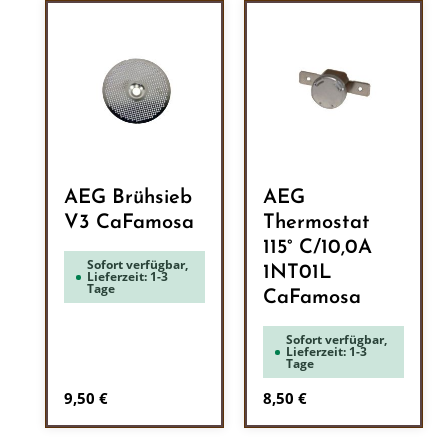
AEG Brühsieb
AEG
V3 CaFamosa
Thermostat
115° C/10,0A
Sofort verfügbar,
1NT01L
Lieferzeit: 1-3
Tage
CaFamosa
Sofort verfügbar,
Lieferzeit: 1-3
Tage
Regulärer Preis:
Regulärer Preis:
9,50 €
8,50 €