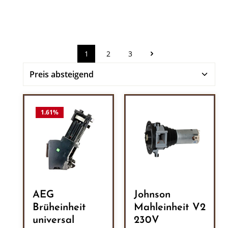
1
2
3
Seite
Seite
Seite
1.61
%
AEG
Johnson
Brüheinheit
Mahleinheit V2
universal
230V