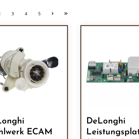
2
3
4
5
Seite
Seite
Seite
Seite
onghi
DeLonghi
hlwerk ECAM
Leistungspla