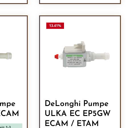
ein oder benutze die Schaltflächen um 
l: Gib den gewünschten Wert ein oder b
Produkt Anzahl: Gib den
13.41
%
umpe
DeLonghi Pumpe
ECAM
ULKA EC EP5GW
ECAM / ETAM
it: 1-3