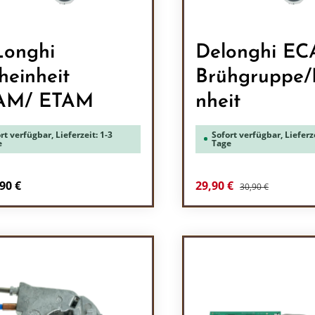
onghi
Delonghi E
heinheit
Brühgruppe/
AM/ ETAM
nheit
rt verfügbar, Lieferzeit: 1-3
Sofort verfügbar, Lieferze
e
Tage
Regulärer Preis:
Verkaufspreis:
90 €
29,90 €
30,90 €
Produkt Anzah