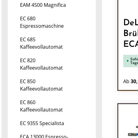
EAM 4500 Magnifica
EC 680
DeL
Espressomaschine
Brü
EC 685
EC
Kaffeevollautomat
Sofo
EC 820
Tag
Kaffeevollautomat
Ab
30,
EC 850
Kaffeevollautomat
EC 860
Kaffeevollautomat
EC 9355 Specialista
ECA 13000 Espresso-