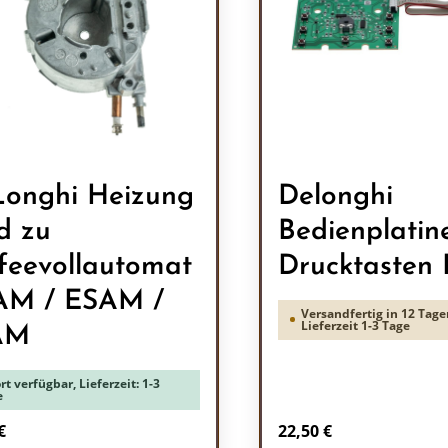
onghi Heizung
Delonghi
d zu
Bedienplatin
feevollautomat
Drucktasten
AM / ESAM /
Versandfertig in 12 Tage
Lieferzeit 1-3 Tage
AM
rt verfügbar, Lieferzeit: 1-3
e
rer Preis:
Regulärer Preis:
€
22,50 €