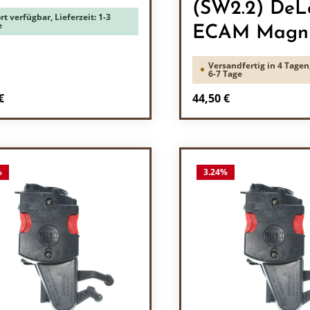
(SW2.2) DeL
rt verfügbar, Lieferzeit: 1-3
e
ECAM Magni
Versandfertig in 4 Tagen,
6-7 Tage
rer Preis:
Regulärer Preis:
€
44,50 €
odukt Anzahl: Gib den gewünschten Wert 
Produkt Anzah
%
3.24
%