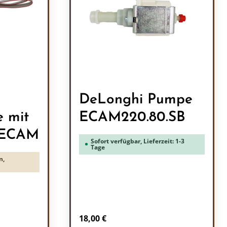
DeLonghi Pumpe
e mit
ECAM220.80.SB
 ECAM
Sofort verfügbar, Lieferzeit: 1-3
Tage
n,
Regulärer Preis:
18,00 €