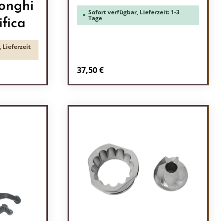
onghi
Sofort verfügbar, Lieferzeit: 1-3
Tage
fica
 Lieferzeit
Regulärer Preis:
37,50 €
ein oder benutze die Schaltflächen um 
l: Gib den gewünschten Wert ein oder b
Produkt Anzahl: Gib den