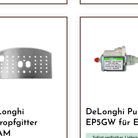
odukt Anzahl: Gib den gewünschten Wert 
Produkt Anzah
onghi
DeLonghi P
ropfgitter
EP5GW für 
AM
Sofort verfügbar, Lieferze