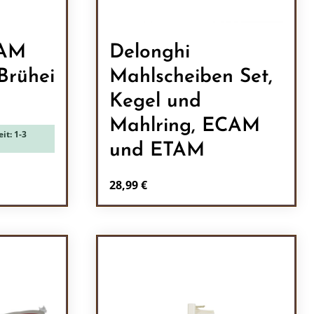
CAM
Delonghi
Brühei
Mahlscheiben Set,
Kegel und
Mahlring, ECAM
it: 1-3
und ETAM
Regulärer Preis:
28,99 €
l: Gib den gewünschten Wert ein oder b
Produkt Anzahl: Gib den