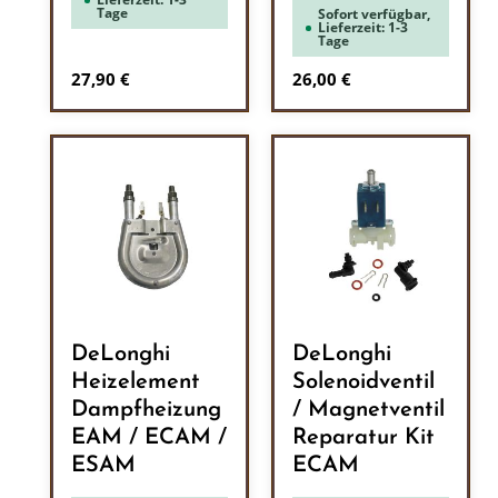
Tage
Sofort verfügbar,
Lieferzeit: 1-3
Tage
Regulärer Preis:
Regulärer Preis:
27,90 €
26,00 €
DeLonghi
DeLonghi
Heizelement
Solenoidventil
Dampfheizung
/ Magnetventil
EAM / ECAM /
Reparatur Kit
ESAM
ECAM