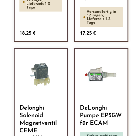
Lieferzeit 1-3
Tage
Versandfertig in
12 Tagen,
Lieferzeit 1-3
Tage
Regulärer Preis:
Regulärer Preis:
18,25 €
17,25 €
Delonghi
DeLonghi
Solenoid
Pumpe EP5GW
Magnetventil
für ECAM
CEME
Sofort verfügbar,