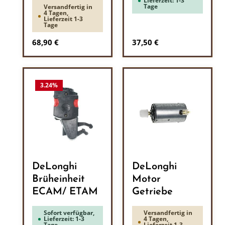
Lieferzeit: 1-3
Tage
Versandfertig in
4 Tagen,
Lieferzeit 1-3
Tage
Regulärer Preis:
Regulärer Preis:
68,90 €
37,50 €
3.24
%
DeLonghi
DeLonghi
Brüheinheit
Motor
ECAM/ ETAM
Getriebe
Sofort verfügbar,
Versandfertig in
Lieferzeit: 1-3
4 Tagen,
Tage
Lieferzeit 1-3