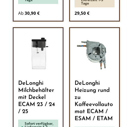
Tage
Regulärer Preis:
Ab
30,90 €
29,50 €
DeLonghi
DeLonghi
Milchbehälter
Heizung rund
mit Deckel
zu
ECAM 23 / 24
Kaffeevollauto
/ 25
mat ECAM /
ESAM / ETAM
Sofort verfügbar,
Lieferzeit: 1-3