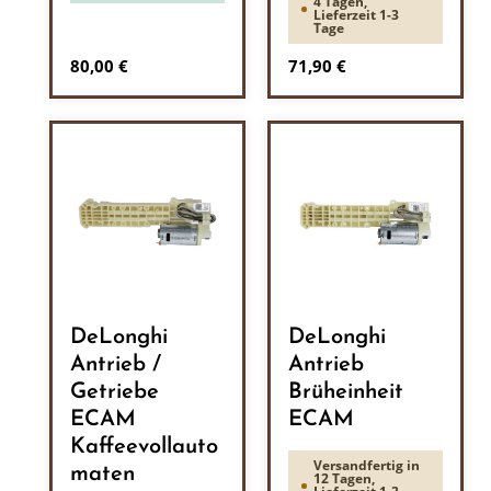
4 Tagen,
Lieferzeit 1-3
Tage
Regulärer Preis:
Regulärer Preis:
80,00 €
71,90 €
DeLonghi
DeLonghi
Antrieb /
Antrieb
Getriebe
Brüheinheit
ECAM
ECAM
Kaffeevollauto
Versandfertig in
maten
12 Tagen,