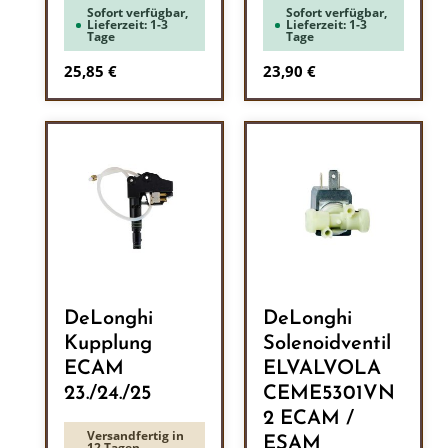
Sofort verfügbar,
Sofort verfügbar,
Lieferzeit: 1-3
Lieferzeit: 1-3
Tage
Tage
Regulärer Preis:
Regulärer Preis:
25,85 €
23,90 €
DeLonghi
DeLonghi
Kupplung
Solenoidventil
ECAM
ELVALVOLA
23./24./25
CEME5301VN
2 ECAM /
Versandfertig in
ESAM
12 Tagen,