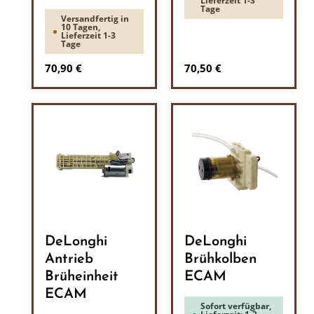
Lieferzeit 1-3
Tage
Versandfertig in
10 Tagen,
Lieferzeit 1-3
Tage
Regulärer Preis:
Regulärer Preis:
70,90 €
70,50 €
DeLonghi
DeLonghi
Antrieb
Brühkolben
Brüheinheit
ECAM
ECAM
Sofort verfügbar,