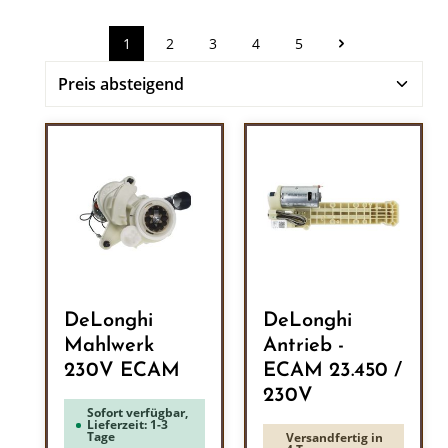
1
2
3
4
5
Seite
Seite
Seite
Seite
Seite
DeLonghi
DeLonghi
Mahlwerk
Antrieb -
230V ECAM
ECAM 23.450 /
230V
Sofort verfügbar,
Lieferzeit: 1-3
Tage
Versandfertig in