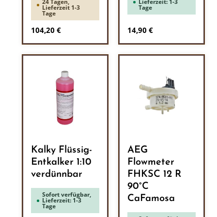
24 Tagen,
Lieferzeit: 1-3
Lieferzeit 1-3
Tage
Tage
Regulärer Preis:
Regulärer Preis:
104,20 €
14,90 €
Kalky Flüssig-
AEG
Entkalker 1:10
Flowmeter
verdünnbar
FHKSC 12 R
90°C
Sofort verfügbar,
CaFamosa
Lieferzeit: 1-3
Tage