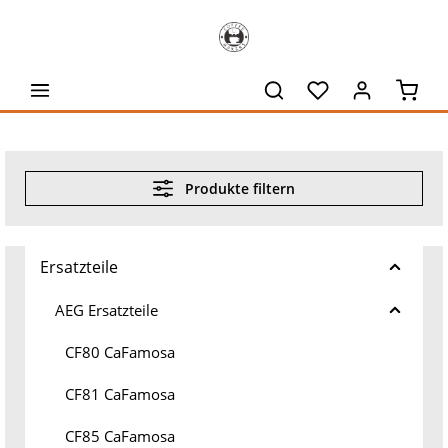
alt springen
Waren
Produkte filtern
Ersatzteile
AEG Ersatzteile
CF80 CaFamosa
CF81 CaFamosa
CF85 CaFamosa