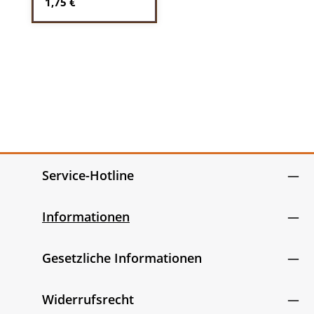
Regulärer Preis:
1,75 €
Service-Hotline
Informationen
Gesetzliche Informationen
Widerrufsrecht