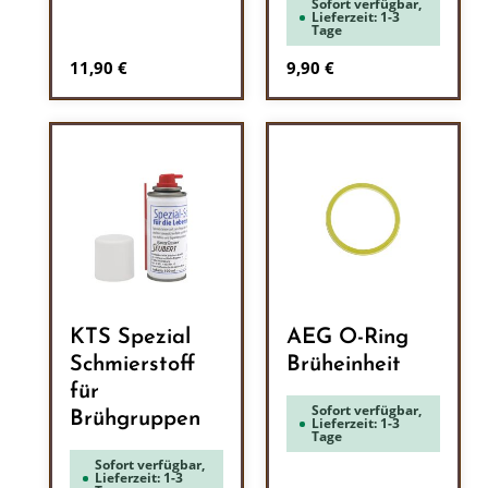
Sofort verfügbar,
Lieferzeit: 1-3
Tage
Regulärer Preis:
Regulärer Preis:
11,90 €
9,90 €
KTS Spezial
AEG O-Ring
Schmierstoff
Brüheinheit
für
Sofort verfügbar,
Brühgruppen
Lieferzeit: 1-3
Tage
Sofort verfügbar,
Lieferzeit: 1-3