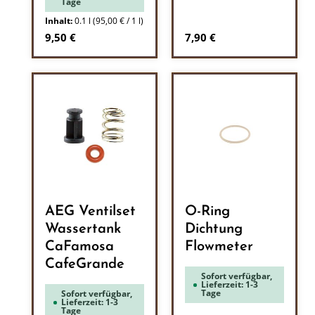
Tage
Inhalt:
0.1 l
(95,00 € / 1 l)
Regulärer Preis:
Regulärer Preis:
9,50 €
7,90 €
AEG Ventilset
O-Ring
Wassertank
Dichtung
CaFamosa
Flowmeter
CafeGrande
Sofort verfügbar,
Lieferzeit: 1-3
Tage
Sofort verfügbar,
Lieferzeit: 1-3
Tage