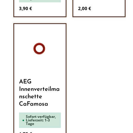
Regulärer Preis:
Regulärer Preis:
3,90 €
2,00 €
AEG
Innenverteilma
nschette
CaFamosa
Sofort verfügbar,
Lieferzeit: 1-3
Tage