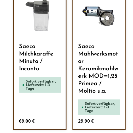
Saeco
Saeco
Milchkaraffe
Mahlwerksmot
Minuto /
or
Incanto
Keramikmahlw
erk MOD=1,25
Sofort verfügbar,
Primea /
Lieferzeit: 1-3
Tage
Moltio u.a.
Sofort verfügbar,
Lieferzeit: 1-3
Tage
Regulärer Preis:
Regulärer Preis:
69,00 €
29,90 €