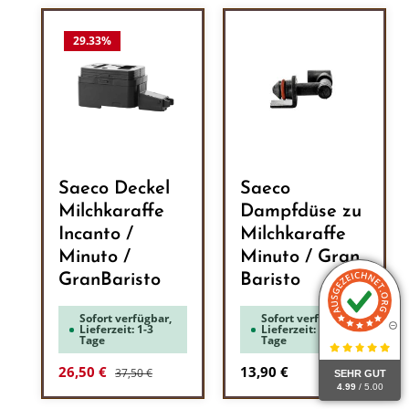
29.33
%
Saeco Deckel
Saeco
Milchkaraffe
Dampfdüse zu
Incanto /
Milchkaraffe
Minuto /
Minuto / Gran
GranBaristo
Baristo
Sofort verfügbar,
Sofort verfügbar,
Lieferzeit: 1-3
Lieferzeit: 1-3
Tage
Tage
Regulärer Preis:
Verkaufspreis:
Regulärer Preis:
26,50 €
13,90 €
37,50 €
SEHR GUT
4.99
/ 5.00