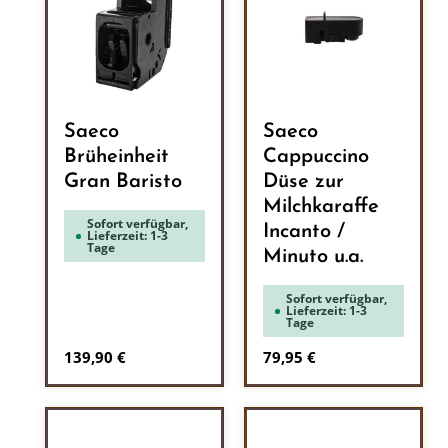
Saeco
Saeco
Brüheinheit
Cappuccino
Gran Baristo
Düse zur
Milchkaraffe
Sofort verfügbar,
Incanto /
Lieferzeit: 1-3
Tage
Minuto u.a.
Sofort verfügbar,
Lieferzeit: 1-3
Tage
Regulärer Preis:
Regulärer Preis:
139,90 €
79,95 €