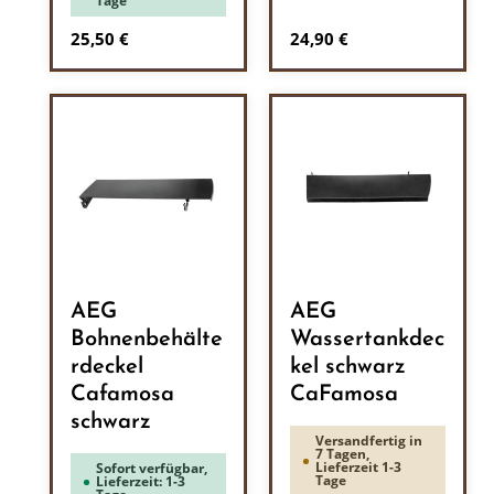
Tage
Regulärer Preis:
Regulärer Preis:
25,50 €
24,90 €
AEG
AEG
Bohnenbehälte
Wassertankdec
rdeckel
kel schwarz
Cafamosa
CaFamosa
schwarz
Versandfertig in
7 Tagen,
Lieferzeit 1-3
Sofort verfügbar,
Tage
Lieferzeit: 1-3