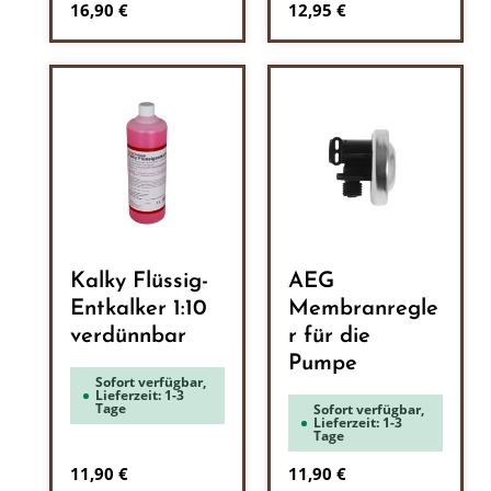
Regulärer Preis:
Regulärer Preis:
16,90 €
12,95 €
Kalky Flüssig-
AEG
Entkalker 1:10
Membranregle
verdünnbar
r für die
Pumpe
Sofort verfügbar,
Lieferzeit: 1-3
Tage
Sofort verfügbar,
Lieferzeit: 1-3
Tage
Regulärer Preis:
Regulärer Preis:
11,90 €
11,90 €