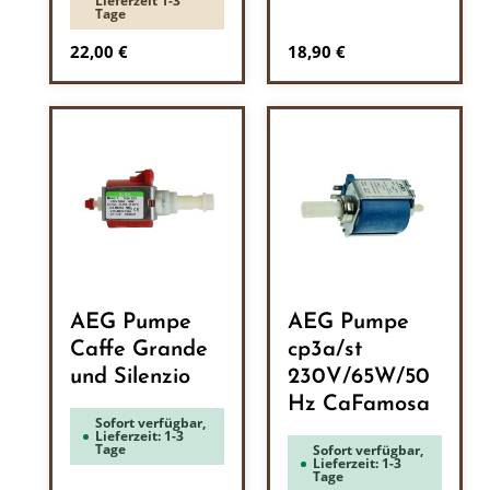
Lieferzeit 1-3
Tage
Regulärer Preis:
Regulärer Preis:
22,00 €
18,90 €
AEG Pumpe
AEG Pumpe
Caffe Grande
cp3a/st
und Silenzio
230V/65W/50
Hz CaFamosa
Sofort verfügbar,
Lieferzeit: 1-3
Tage
Sofort verfügbar,
Lieferzeit: 1-3
Tage