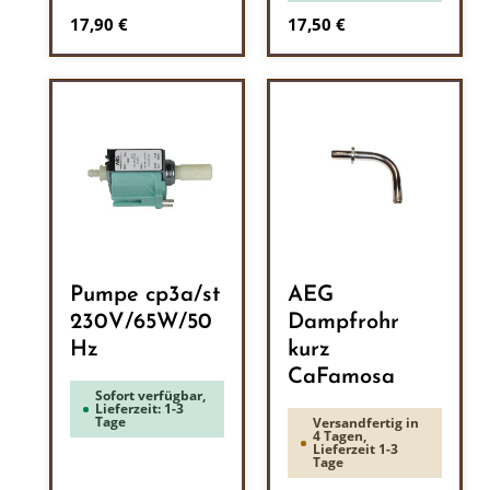
Regulärer Preis:
Regulärer Preis:
17,90 €
17,50 €
Pumpe cp3a/st
AEG
230V/65W/50
Dampfrohr
Hz
kurz
CaFamosa
Sofort verfügbar,
Lieferzeit: 1-3
Tage
Versandfertig in
4 Tagen,
Lieferzeit 1-3
Tage