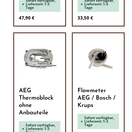
Sofort verfügbar,
Sofort verfügbar,
Lieferzeit: 1-3
Lieferzeit: 1-3
Tage
Tage
Regulärer Preis:
Regulärer Preis:
47,90 €
33,50 €
AEG
Flowmeter
Thermoblock
AEG / Bosch /
ohne
Krups
Anbauteile
Sofort verfügbar,
Lieferzeit: 1-3
Tage
Sofort verfügbar,
Lieferzeit: 1-3