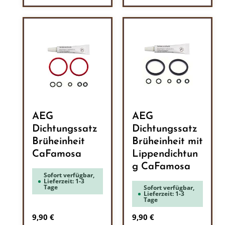
AEG
AEG
Dichtungssatz
Dichtungssatz
Brüheinheit
Brüheinheit mit
CaFamosa
Lippendichtun
g CaFamosa
Sofort verfügbar,
Lieferzeit: 1-3
Tage
Sofort verfügbar,
Lieferzeit: 1-3
Tage
Regulärer Preis:
Regulärer Preis:
9,90 €
9,90 €