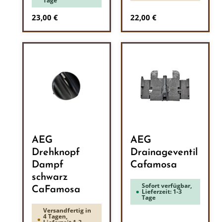
Tage
Regulärer Preis:
Regulärer Preis:
23,00 €
22,00 €
AEG
AEG
Drehknopf
Drainageventil
Dampf
Cafamosa
schwarz
Sofort verfügbar,
CaFamosa
Lieferzeit: 1-3
Tage
Versandfertig in
4 Tagen,