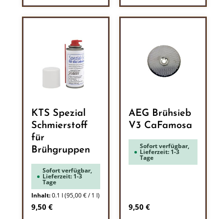
KTS Spezial
AEG Brühsieb
Schmierstoff
V3 CaFamosa
für
Sofort verfügbar,
Brühgruppen
Lieferzeit: 1-3
Tage
Sofort verfügbar,
Lieferzeit: 1-3
Tage
Inhalt:
0.1 l
(95,00 € / 1 l)
Regulärer Preis:
Regulärer Preis:
9,50 €
9,50 €