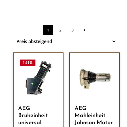
1
2
3
Seite
Seite
Seite
1.61
%
AEG
AEG
Brüheinheit
Mahleinheit
universal
Johnson Motor