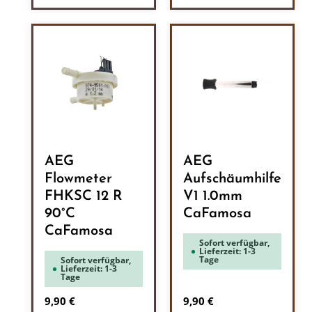
AEG
AEG
Flowmeter
Aufschäumhilfe
FHKSC 12 R
V1 1.0mm
90°C
CaFamosa
CaFamosa
Sofort verfügbar,
Lieferzeit: 1-3
Tage
Sofort verfügbar,
Lieferzeit: 1-3
Tage
Regulärer Preis:
Regulärer Preis:
9,90 €
9,90 €