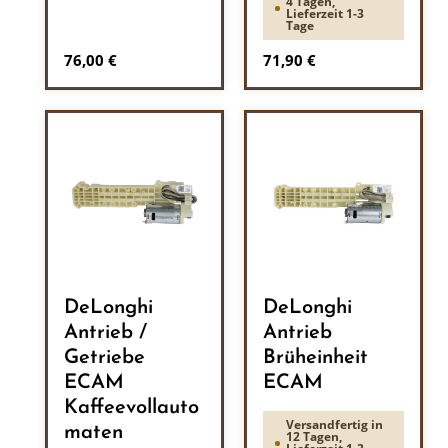
4 Tagen,
Lieferzeit 1-3
Tage
Regulärer Preis:
Regulärer Preis:
76,00 €
71,90 €
DeLonghi
DeLonghi
Antrieb /
Antrieb
Getriebe
Brüheinheit
ECAM
ECAM
Kaffeevollauto
Versandfertig in
maten
12 Tagen,