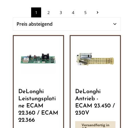
1
2
3
4
5
Seite
Seite
Seite
Seite
Seite
DeLonghi
DeLonghi
Leistungsplati
Antrieb -
ne ECAM
ECAM 23.450 /
22.360 / ECAM
230V
22.366
Versandfertig in