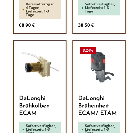
Versandfertig in
Sofort verfügbar,
4 Tagen,
Lieferzeit: 1-3
Lieferzeit 1-3
Tage
Tage
Regulärer Preis:
Regulärer Preis:
68,90 €
38,50 €
3.24
%
DeLonghi
DeLonghi
Brühkolben
Brüheinheit
ECAM
ECAM/ ETAM
Sofort verfügbar,
Sofort verfügbar,
Lieferzeit: 1-3
Lieferzeit: 1-3
Tage
Tage