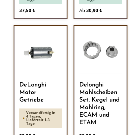
Regulärer Preis:
37,50 €
Ab
30,90 €
DeLonghi
Delonghi
Motor
Mahlscheiben
Getriebe
Set, Kegel und
Mahlring,
Versandfertig in
ECAM und
4 Tagen,
Lieferzeit 1-3
ETAM
Tage