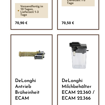
Lieferzeit 1-3
Tage
Versandfertig in
10 Tagen,
Lieferzeit 1-3
Tage
Regulärer Preis:
Regulärer Preis:
70,90 €
70,50 €
DeLonghi
DeLonghi
Antrieb
Milchbehälter
Brüheinheit
ECAM 22.360 /
ECAM
ECAM 22.366