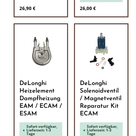
Regulärer Preis:
Regulärer Preis:
26,90 €
26,00 €
DeLonghi
DeLonghi
Heizelement
Solenoidventil
Dampfheizung
/ Magnetventil
EAM / ECAM /
Reparatur Kit
ESAM
ECAM
Sofort verfügbar,
Sofort verfügbar,
Lieferzeit: 1-3
Lieferzeit: 1-3
Tage
Tage