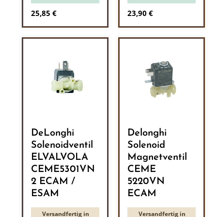
Regulärer Preis:
Regulärer Preis:
25,85 €
23,90 €
DeLonghi
Delonghi
Solenoidventil
Solenoid
ELVALVOLA
Magnetventil
CEME5301VN
CEME
2 ECAM /
5220VN
ESAM
ECAM
Versandfertig in
Versandfertig in