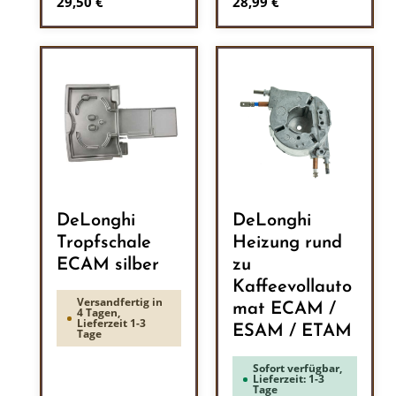
Regulärer Preis:
Regulärer Preis:
29,50 €
28,99 €
DeLonghi
DeLonghi
Tropfschale
Heizung rund
ECAM silber
zu
Kaffeevollauto
Versandfertig in
mat ECAM /
4 Tagen,
Lieferzeit 1-3
ESAM / ETAM
Tage
Sofort verfügbar,
Lieferzeit: 1-3
Tage