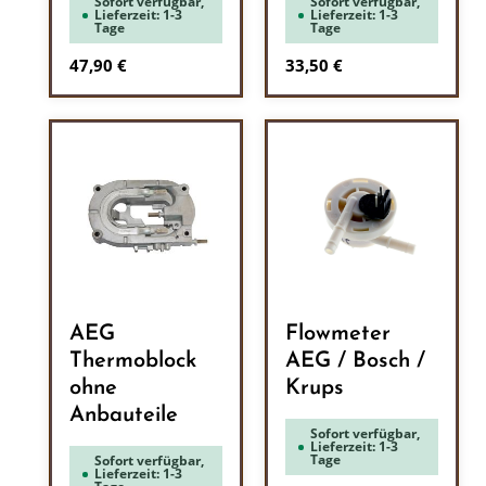
Sofort verfügbar,
Sofort verfügbar,
Lieferzeit: 1-3
Lieferzeit: 1-3
Tage
Tage
Regulärer Preis:
Regulärer Preis:
47,90 €
33,50 €
AEG
Flowmeter
Thermoblock
AEG / Bosch /
ohne
Krups
Anbauteile
Sofort verfügbar,
Lieferzeit: 1-3
Tage
Sofort verfügbar,
Lieferzeit: 1-3