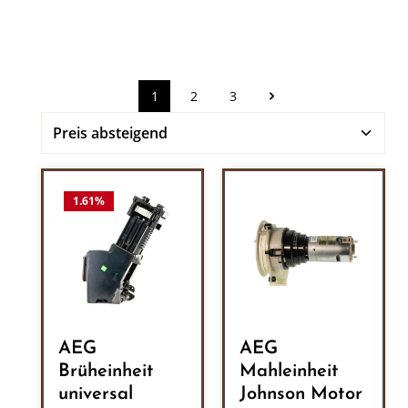
1
2
3
Seite
Seite
Seite
1.61
%
AEG
AEG
Brüheinheit
Mahleinheit
universal
Johnson Motor