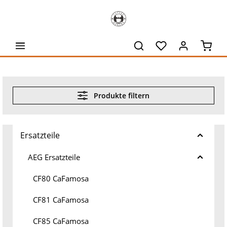
alt springen
Waren
Produkte filtern
Ersatzteile
AEG Ersatzteile
CF80 CaFamosa
CF81 CaFamosa
CF85 CaFamosa