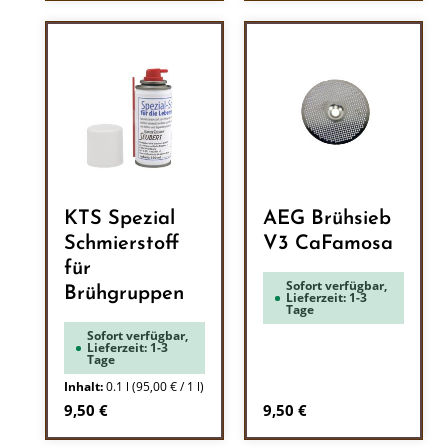
KTS Spezial
AEG Brühsieb
Schmierstoff
V3 CaFamosa
für
Sofort verfügbar,
Brühgruppen
Lieferzeit: 1-3
Tage
Sofort verfügbar,
Lieferzeit: 1-3
Tage
Inhalt:
0.1 l
(95,00 € / 1 l)
Regulärer Preis:
Regulärer Preis:
9,50 €
9,50 €