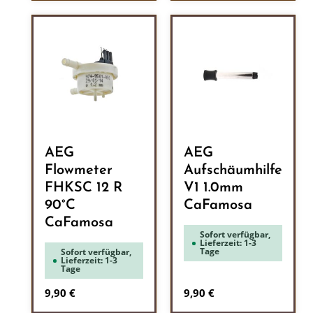
AEG
AEG
Flowmeter
Aufschäumhilfe
FHKSC 12 R
V1 1.0mm
90°C
CaFamosa
CaFamosa
Sofort verfügbar,
Lieferzeit: 1-3
Tage
Sofort verfügbar,
Lieferzeit: 1-3
Tage
Regulärer Preis:
Regulärer Preis:
9,90 €
9,90 €