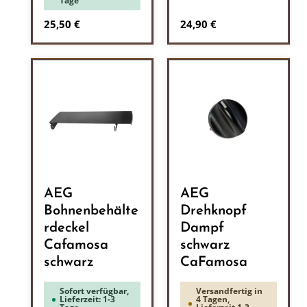
Tage
Regulärer Preis:
Regulärer Preis:
25,50 €
24,90 €
AEG
AEG
Bohnenbehälte
Drehknopf
rdeckel
Dampf
Cafamosa
schwarz
schwarz
CaFamosa
Sofort verfügbar,
Versandfertig in
Lieferzeit: 1-3
4 Tagen,