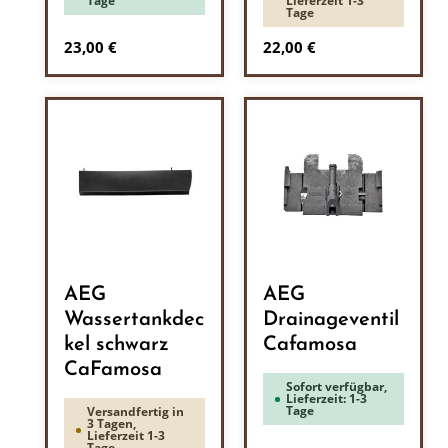
Tage
Lieferzeit 1-3
Tage
Regulärer Preis:
Regulärer Preis:
23,00 €
22,00 €
AEG
AEG
Wassertankdec
Drainageventil
kel schwarz
Cafamosa
CaFamosa
Sofort verfügbar,
Lieferzeit: 1-3
Tage
Versandfertig in
3 Tagen,
Lieferzeit 1-3
Tage