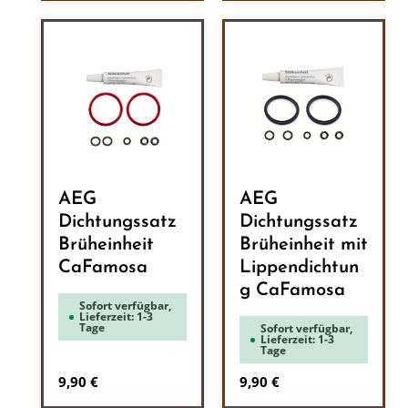
AEG
AEG
Dichtungssatz
Dichtungssatz
Brüheinheit
Brüheinheit mit
CaFamosa
Lippendichtun
g CaFamosa
Sofort verfügbar,
Lieferzeit: 1-3
Tage
Sofort verfügbar,
Lieferzeit: 1-3
Tage
Regulärer Preis:
Regulärer Preis:
9,90 €
9,90 €