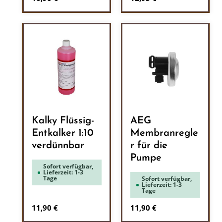
Kalky Flüssig-
AEG
Entkalker 1:10
Membranregle
verdünnbar
r für die
Pumpe
Sofort verfügbar,
Lieferzeit: 1-3
Tage
Sofort verfügbar,
Lieferzeit: 1-3
Tage
Regulärer Preis:
Regulärer Preis:
11,90 €
11,90 €