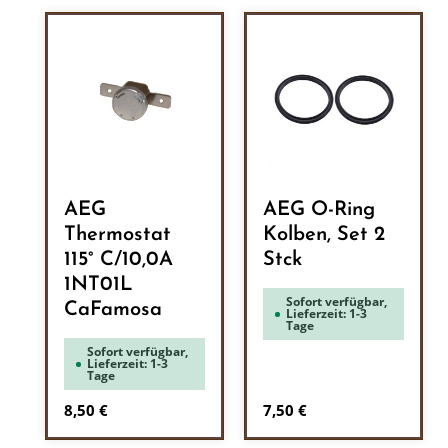
AEG
AEG O-Ring
Thermostat
Kolben, Set 2
115° C/10,0A
Stck
1NT01L
Sofort verfügbar,
CaFamosa
Lieferzeit: 1-3
Tage
Sofort verfügbar,
Lieferzeit: 1-3
Tage
Regulärer Preis:
Regulärer Preis:
8,50 €
7,50 €