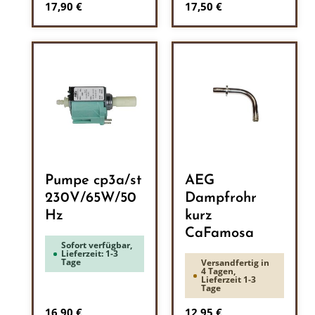
Regulärer Preis:
Regulärer Preis:
17,90 €
17,50 €
Pumpe cp3a/st
AEG
230V/65W/50
Dampfrohr
Hz
kurz
CaFamosa
Sofort verfügbar,
Lieferzeit: 1-3
Tage
Versandfertig in
4 Tagen,
Lieferzeit 1-3
Tage
Regulärer Preis:
Regulärer Preis:
16,90 €
12,95 €