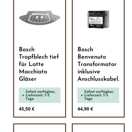
Bosch
Bosch
Tropfblech tief
Benvenuto
für Latte
Transformator
Macchiato
inklusive
Gläser
Anschlusskabel.
Sofort verfügbar,
Sofort verfügbar,
Lieferzeit: 1-3
Lieferzeit: 1-3
Tage
Tage
Regulärer Preis:
Regulärer Preis:
45,50 €
44,90 €