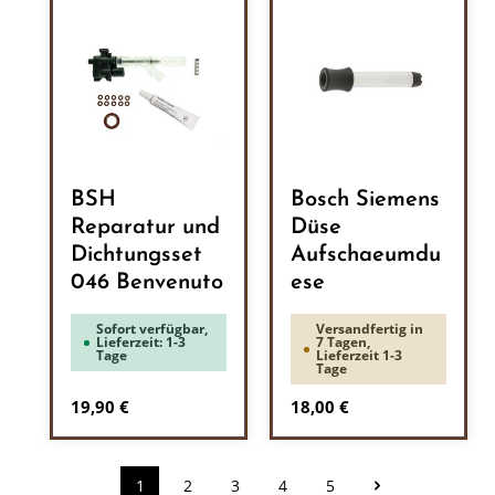
BSH
Bosch Siemens
Reparatur und
Düse
Dichtungsset
Aufschaeumdu
046 Benvenuto
ese
Sofort verfügbar,
Versandfertig in
Lieferzeit: 1-3
7 Tagen,
Tage
Lieferzeit 1-3
Tage
Regulärer Preis:
Regulärer Preis:
19,90 €
18,00 €
1
2
3
4
5