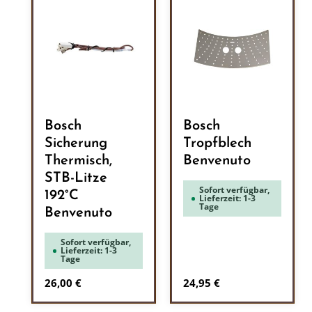
Bosch
Bosch
Sicherung
Tropfblech
Thermisch,
Benvenuto
STB-Litze
Sofort verfügbar,
192°C
Lieferzeit: 1-3
Tage
Benvenuto
Sofort verfügbar,
Lieferzeit: 1-3
Tage
Regulärer Preis:
Regulärer Preis:
26,00 €
24,95 €