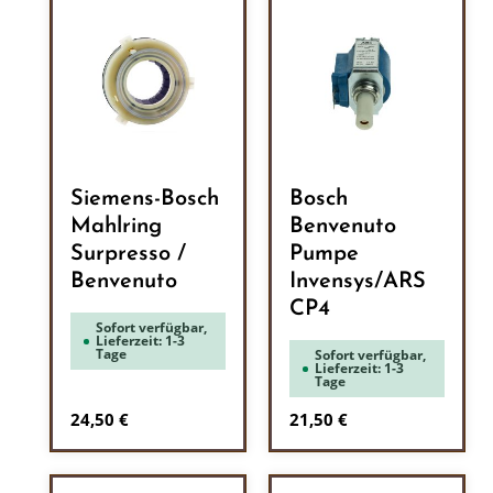
Siemens-Bosch
Bosch
Mahlring
Benvenuto
Surpresso /
Pumpe
Benvenuto
Invensys/ARS
CP4
Sofort verfügbar,
Lieferzeit: 1-3
Tage
Sofort verfügbar,
Lieferzeit: 1-3
Tage
Regulärer Preis:
Regulärer Preis:
24,50 €
21,50 €