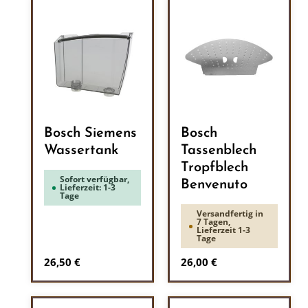
Bosch Siemens
Bosch
Wassertank
Tassenblech
Tropfblech
Sofort verfügbar,
Benvenuto
Lieferzeit: 1-3
Tage
Versandfertig in
7 Tagen,
Lieferzeit 1-3
Tage
Regulärer Preis:
Regulärer Preis:
26,50 €
26,00 €