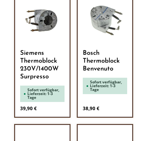
Siemens
Bosch
Thermoblock
Thermoblock
230V/1400W
Benvenuto
Surpresso
Sofort verfügbar,
Lieferzeit: 1-3
Tage
Sofort verfügbar,
Lieferzeit: 1-3
Tage
Regulärer Preis:
Regulärer Preis:
39,90 €
38,90 €