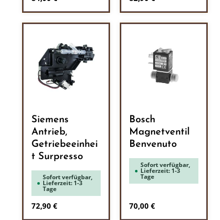
Siemens
Bosch
Antrieb,
Magnetventil
Getriebeeinhei
Benvenuto
t Surpresso
Sofort verfügbar,
Lieferzeit: 1-3
Tage
Sofort verfügbar,
Lieferzeit: 1-3
Tage
Regulärer Preis:
Regulärer Preis:
72,90 €
70,00 €