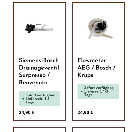
Siemens-Bosch
Flowmeter
Drainageventil
AEG / Bosch /
Surpresso /
Krups
Benvenuto
Sofort verfügbar,
Lieferzeit: 1-3
Tage
Sofort verfügbar,
Lieferzeit: 1-3
Tage
Regulärer Preis:
Regulärer Preis:
24,90 €
24,90 €