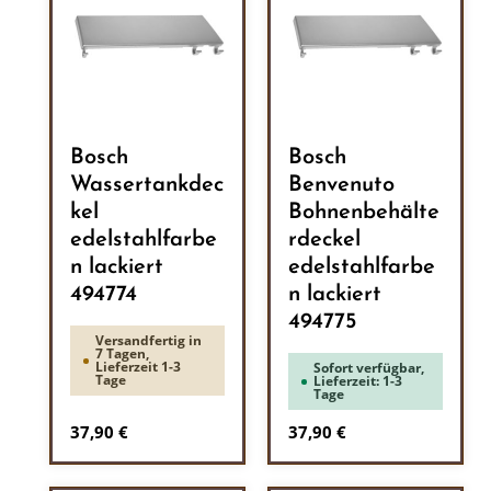
Bosch
Bosch
Wassertankdec
Benvenuto
kel
Bohnenbehälte
edelstahlfarbe
rdeckel
n lackiert
edelstahlfarbe
494774
n lackiert
494775
Versandfertig in
7 Tagen,
Lieferzeit 1-3
Sofort verfügbar,
Tage
Lieferzeit: 1-3
Tage
Regulärer Preis:
Regulärer Preis:
37,90 €
37,90 €