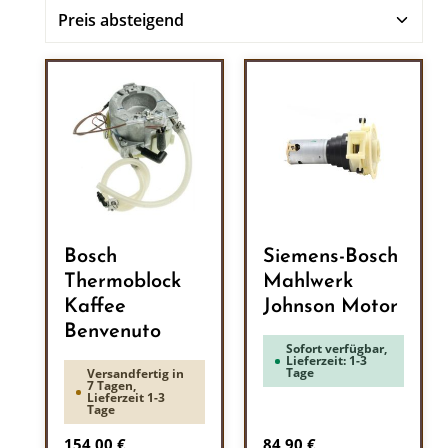
Bosch
Siemens-Bosch
Thermoblock
Mahlwerk
Kaffee
Johnson Motor
Benvenuto
Sofort verfügbar,
Lieferzeit: 1-3
Tage
Versandfertig in
7 Tagen,
Lieferzeit 1-3
Tage
Regulärer Preis:
Regulärer Preis:
154,00 €
84,90 €