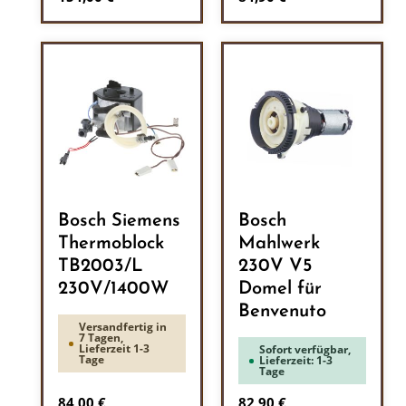
Bosch Siemens
Bosch
Thermoblock
Mahlwerk
TB2003/L
230V V5
230V/1400W
Domel für
Benvenuto
Versandfertig in
7 Tagen,
Lieferzeit 1-3
Sofort verfügbar,
Tage
Lieferzeit: 1-3
Tage
Regulärer Preis:
Regulärer Preis:
84,00 €
82,90 €