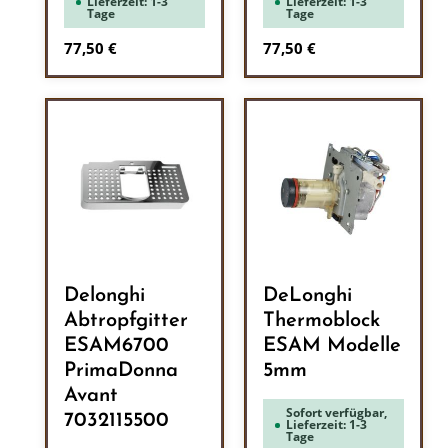
Lieferzeit: 1-3
Lieferzeit: 1-3
Tage
Tage
Regulärer Preis:
Regulärer Preis:
77,50 €
77,50 €
Delonghi
DeLonghi
Abtropfgitter
Thermoblock
ESAM6700
ESAM Modelle
PrimaDonna
5mm
Avant
Sofort verfügbar,
7032115500
Lieferzeit: 1-3
Tage