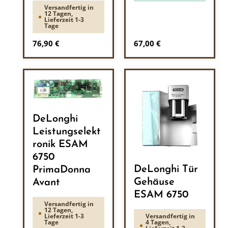
Versandfertig in
12 Tagen,
Lieferzeit 1-3
Tage
Regulärer Preis:
Regulärer Preis:
76,90 €
67,00 €
DeLonghi
Leistungselekt
ronik ESAM
6750
DeLonghi Tür
PrimaDonna
Gehäuse
Avant
ESAM 6750
Versandfertig in
12 Tagen,
Versandfertig in
Lieferzeit 1-3
4 Tagen,
Tage