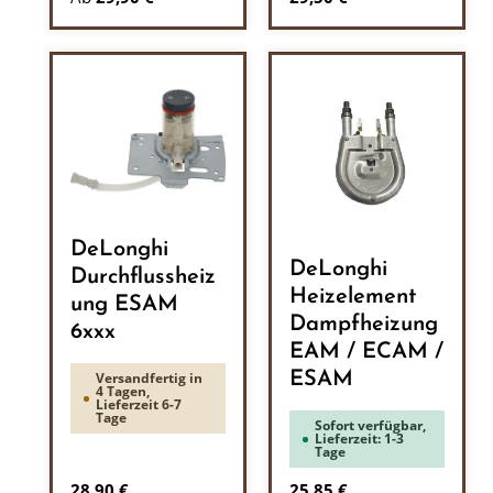
DeLonghi
DeLonghi
Durchflussheiz
Heizelement
ung ESAM
Dampfheizung
6xxx
EAM / ECAM /
ESAM
Versandfertig in
4 Tagen,
Lieferzeit 6-7
Tage
Sofort verfügbar,
Lieferzeit: 1-3
Tage
Regulärer Preis:
Regulärer Preis:
28,90 €
25,85 €