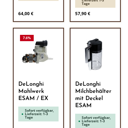
Lieferzeit 1-3
Tage
Regulärer Preis:
Regulärer Preis:
64,00 €
57,90 €
7.6
%
DeLonghi
DeLonghi
Mahlwerk
Milchbehälter
ESAM / EX
mit Deckel
ESAM
Sofort verfügbar,
Lieferzeit: 1-3
Tage
Sofort verfügbar,
Lieferzeit: 1-3
Tage