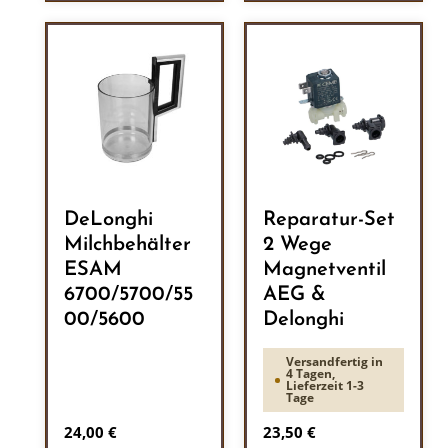
DeLonghi
Reparatur-Set
Milchbehälter
2 Wege
ESAM
Magnetventil
6700/5700/55
AEG &
00/5600
Delonghi
Versandfertig in
4 Tagen,
Lieferzeit 1-3
Tage
Regulärer Preis:
Regulärer Preis:
24,00 €
23,50 €