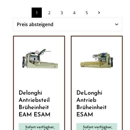
1
2
3
4
5
Seite
Seite
Seite
Seite
Seite
Delonghi
DeLonghi
Antriebsteil
Antrieb
Brüheinheit
Brüheinheit
EAM ESAM
ESAM
Sofort verfügbar,
Sofort verfügbar,