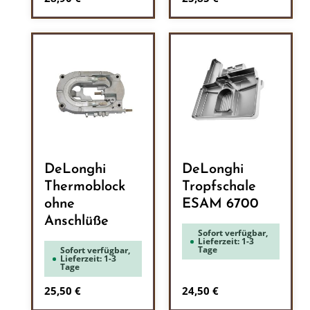
DeLonghi
DeLonghi
Thermoblock
Tropfschale
ohne
ESAM 6700
Anschlüße
Sofort verfügbar,
Lieferzeit: 1-3
Tage
Sofort verfügbar,
Lieferzeit: 1-3
Tage
Regulärer Preis:
Regulärer Preis:
25,50 €
24,50 €