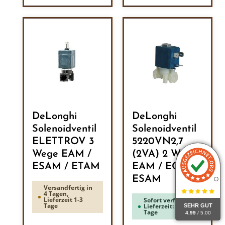
DeLonghi
DeLonghi
Solenoidventil
Solenoidventil
ELETTROV 3
5220VN2,7
Wege EAM /
(2VA) 2 Wege
ESAM / ETAM
EAM / ECAM /
ESAM
Versandfertig in
4 Tagen,
Lieferzeit 1-3
Sofort verfügbar,
Tage
Lieferzeit: 1-3
SEHR GUT
Tage
4.99
/ 5.00