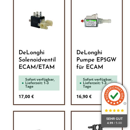
DeLonghi
DeLonghi
Solenoidventil
Pumpe EP5GW
ECAM/ETAM
für ECAM
Sofort verfügbar,
Sofort verfügbar,
Lieferzeit: 1-3
Lieferzeit: 1-3
Tage
Tage
Regulärer Preis:
Regulärer Preis:
17,00 €
16,90 €
SEHR GUT
4.99
/ 5.00