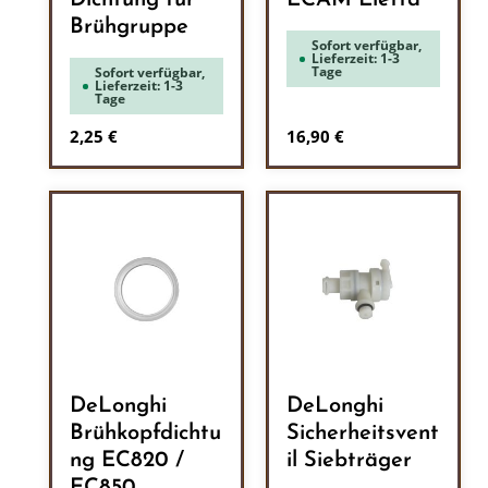
Dichtung für
ECAM Eletta
Brühgruppe
Sofort verfügbar,
Lieferzeit: 1-3
Tage
Sofort verfügbar,
Lieferzeit: 1-3
Tage
Regulärer Preis:
Regulärer Preis:
2,25 €
16,90 €
DeLonghi
DeLonghi
Brühkopfdichtu
Sicherheitsvent
ng EC820 /
il Siebträger