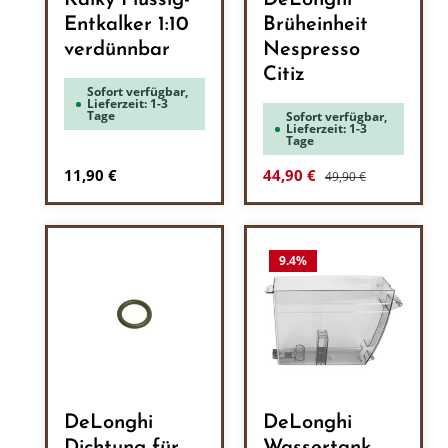
Kalky Flüssig-
DeLonghi
Entkalker 1:10
Brüheinheit
verdünnbar
Nespresso
Citiz
Sofort verfügbar,
Lieferzeit: 1-3
Tage
Sofort verfügbar,
Lieferzeit: 1-3
Tage
Regulärer Preis:
Regulärer Preis:
Verkaufspreis:
11,90 €
44,90 €
49,90 €
9.4
%
DeLonghi
DeLonghi