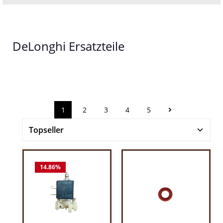
DeLonghi Ersatzteile
1
2
3
4
5
Seite
Seite
Seite
Seite
Seite
14.86
%