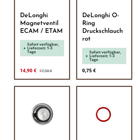
DeLonghi
DeLonghi O-
Magnetventil
Ring
ECAM / ETAM
Druckschlauch
rot
Sofort verfügbar,
Lieferzeit: 1-3
Tage
Sofort verfügbar,
Lieferzeit: 1-3
Tage
Regulärer Preis:
Verkaufspreis:
Regulärer Preis:
14,90 €
0,75 €
17,50 €