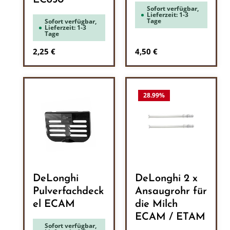
EC850
Sofort verfügbar,
Lieferzeit: 1-3
Tage
Sofort verfügbar,
Lieferzeit: 1-3
Tage
Regulärer Preis:
Regulärer Preis:
2,25 €
4,50 €
28.99
%
DeLonghi
DeLonghi 2 x
Pulverfachdeck
Ansaugrohr für
el ECAM
die Milch
ECAM / ETAM
Sofort verfügbar,