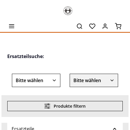
alt springen
Waren
Ersatzteilsuche:
Produkte filtern
Ersatzteile