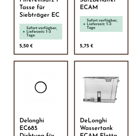
Filtereinsatz 1
Satzbehälter
Tasse für
ECAM
Siebträger EC
Sofort verfügbar,
Lieferzeit: 1-3
Tage
Sofort verfügbar,
Lieferzeit: 1-3
Tage
Regulärer Preis:
Regulärer Preis:
5,50 €
5,75 €
Delonghi
DeLonghi
EC685
Wassertank