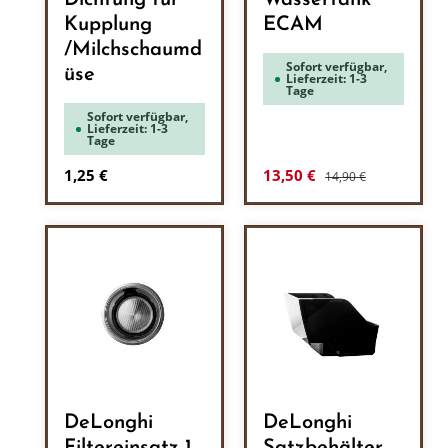
Dichtung für
Wassertank
Kupplung
ECAM
/Milchschaumd
Sofort verfügbar,
üse
Lieferzeit: 1-3
Tage
Sofort verfügbar,
Lieferzeit: 1-3
Tage
Regulärer Preis:
Regulärer Preis:
Verkaufspreis:
1,25 €
13,50 €
14,90 €
DeLonghi
DeLonghi