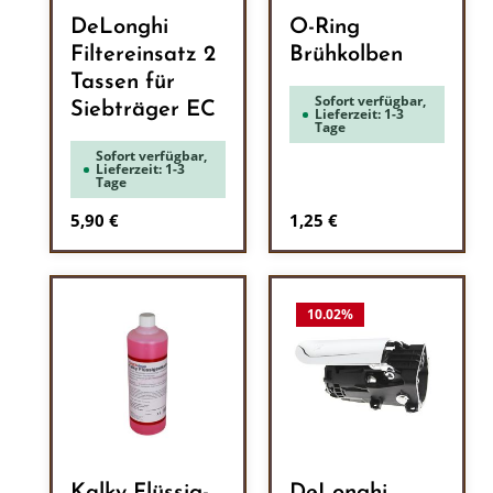
DeLonghi
O-Ring
Filtereinsatz 2
Brühkolben
Tassen für
Sofort verfügbar,
Siebträger EC
Lieferzeit: 1-3
Tage
Sofort verfügbar,
Lieferzeit: 1-3
Tage
Regulärer Preis:
Regulärer Preis:
5,90 €
1,25 €
10.02
%