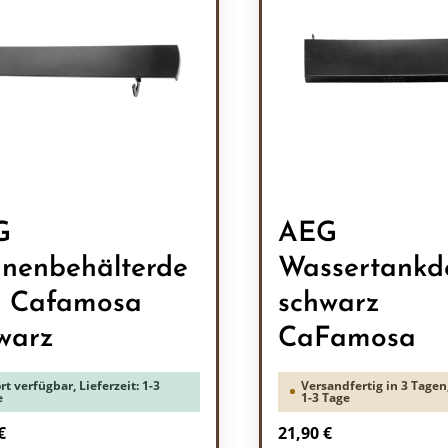
G
AEG
nenbehälterde
Wassertankd
l Cafamosa
schwarz
warz
CaFamosa
rt verfügbar, Lieferzeit: 1-3
Versandfertig in 3 Tagen,
e
1-3 Tage
rer Preis:
Regulärer Preis:
€
21,90 €