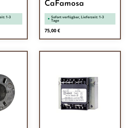
CaFamosa
it: 1-3
Sofort verfügbar, Lieferzeit: 1-3
Tage
Regulärer Preis:
75,00 €
l: Gib den gewünschten Wert ein oder b
Produkt Anzahl: Gib den