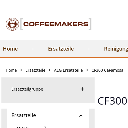
springen
Zur Hauptnavigation springen
Home
Ersatzteile
Reinigung
Home
Ersatzteile
AEG Ersatzteile
CF300 CaFamosa
Ersatzteilgruppe
CF300
Ersatzteile