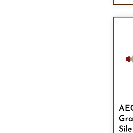
Pr
AEG
Gra
Sil