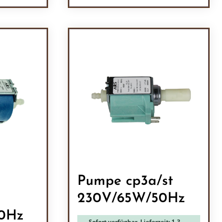
ein oder benutze die Schaltflächen um 
l: Gib den gewünschten Wert ein oder b
Produkt Anzahl: Gib den
Pumpe cp3a/st
230V/65W/50Hz
0Hz
Sofort verfügbar, Lieferzeit: 1-3