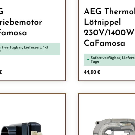
G
AEG Thermo
riebemotor
Lötnippel
Famosa
230V/1400W
CaFamosa
rt verfügbar, Lieferzeit: 1-3
e
Sofort verfügbar, Lieferze
Tage
rer Preis:
Regulärer Preis:
€
44,90 €
odukt Anzahl: Gib den gewünschten Wert 
Produkt Anzah