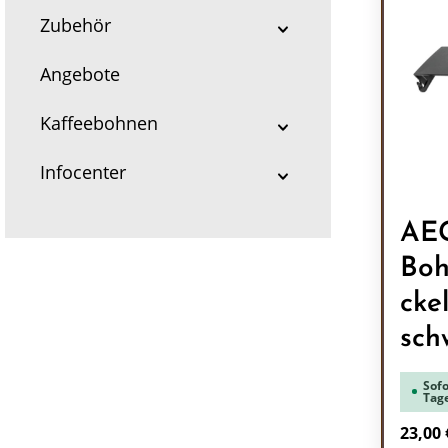
Zubehör
Angebote
Kaffeebohnen
Infocenter
AE
Boh
cke
sch
Sofo
Tag
Regulä
23,00 