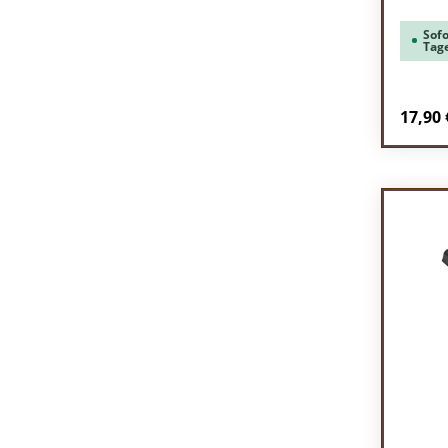
Sofo
Tag
Regulä
17,90 
Pr