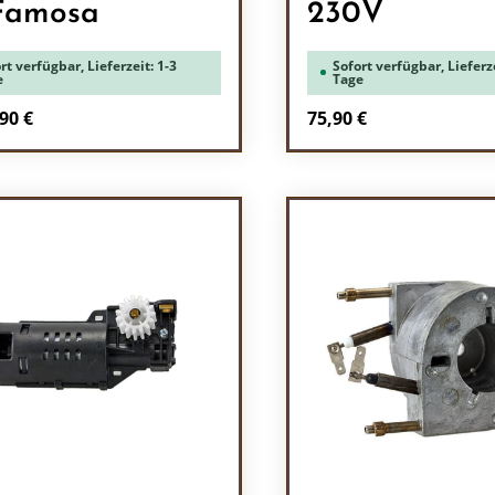
Famosa
230V
rt verfügbar, Lieferzeit: 1-3
Sofort verfügbar, Lieferze
e
Tage
Regulärer Preis:
90 €
75,90 €
Produkt Anzah