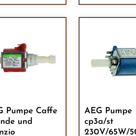
odukt Anzahl: Gib den gewünschten Wert 
Produkt Anzah
 Pumpe Caffe
AEG Pumpe
nde und
cp3a/st
enzio
230V/65W/5