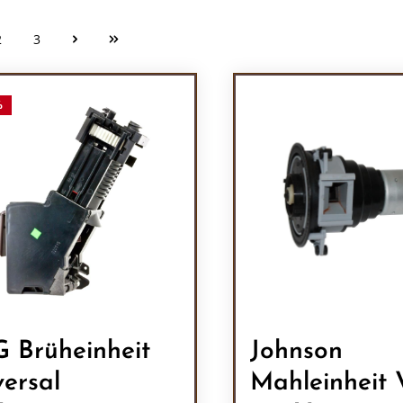
2
3
Seite
Seite
%
 Brüheinheit
Johnson
versal
Mahleinheit 