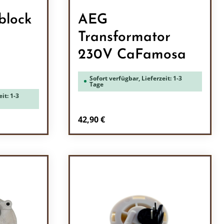
block
AEG
Transformator
230V CaFamosa
Sofort verfügbar, Lieferzeit: 1-3
Tage
it: 1-3
Regulärer Preis:
42,90 €
ein oder benutze die Schaltflächen um 
l: Gib den gewünschten Wert ein oder b
Produkt Anzahl: Gib den