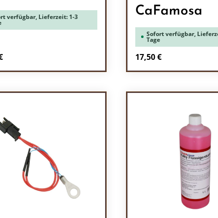
CaFamosa
rt verfügbar, Lieferzeit: 1-3
e
Sofort verfügbar, Lieferze
Tage
rer Preis:
Regulärer Preis:
€
17,50 €
odukt Anzahl: Gib den gewünschten Wert 
Produkt Anzah