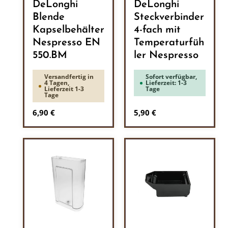
DeLonghi
DeLonghi
Blende
Steckverbinder
Kapselbehälter
4-fach mit
Nespresso EN
Temperaturfüh
550.BM
ler Nespresso
Versandfertig in
Sofort verfügbar,
4 Tagen,
Lieferzeit: 1-3
Lieferzeit 1-3
Tage
Tage
Regulärer Preis:
Regulärer Preis:
6,90 €
5,90 €