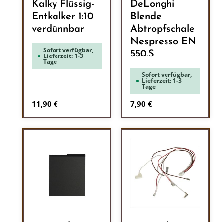
Kalky Flüssig-
DeLonghi
Entkalker 1:10
Blende
verdünnbar
Abtropfschale
Nespresso EN
Sofort verfügbar,
550.S
Lieferzeit: 1-3
Tage
Sofort verfügbar,
Lieferzeit: 1-3
Tage
Regulärer Preis:
Regulärer Preis:
11,90 €
7,90 €