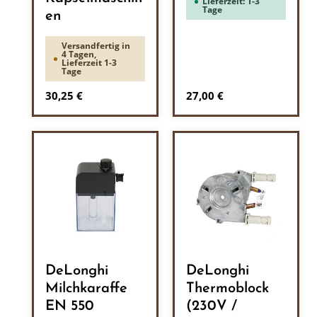
Lieferzeit: 1-3
Tage
en
Versandfertig in
4 Tagen,
Lieferzeit 1-3
Tage
Regulärer Preis:
Regulärer Preis:
30,25 €
27,00 €
DeLonghi
DeLonghi
Milchkaraffe
Thermoblock
EN 550
(230V /