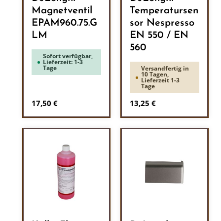
Magnetventil
Temperatursen
EPAM960.75.G
sor Nespresso
LM
EN 550 / EN
560
Sofort verfügbar,
Lieferzeit: 1-3
Tage
Versandfertig in
10 Tagen,
Lieferzeit 1-3
Tage
Regulärer Preis:
Regulärer Preis:
17,50 €
13,25 €