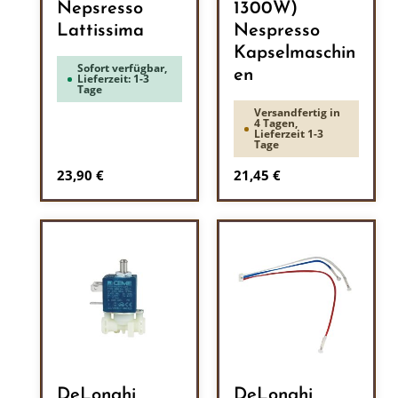
Nepsresso
1300W)
Lattissima
Nespresso
Kapselmaschin
Sofort verfügbar,
en
Lieferzeit: 1-3
Tage
Versandfertig in
4 Tagen,
Lieferzeit 1-3
Tage
Regulärer Preis:
Regulärer Preis:
23,90 €
21,45 €
DeLonghi
DeLonghi