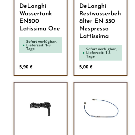
DeLonghi
DeLonghi
Wassertank
Restwasserbeh
EN500
älter EN 550
Latissima One
Nespresso
Lattissima
Sofort verfügbar,
Lieferzeit: 1-3
Tage
Sofort verfügbar,
Lieferzeit: 1-3
Tage
Regulärer Preis:
Regulärer Preis:
5,90 €
5,00 €