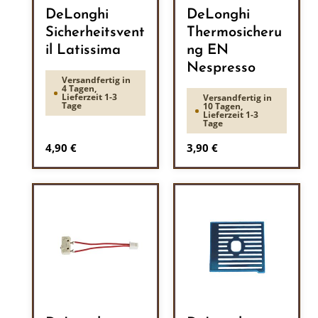
DeLonghi
DeLonghi
Sicherheitsvent
Thermosicheru
il Latissima
ng EN
Nespresso
Versandfertig in
4 Tagen,
Lieferzeit 1-3
Versandfertig in
Tage
10 Tagen,
Lieferzeit 1-3
Tage
Regulärer Preis:
Regulärer Preis:
4,90 €
3,90 €