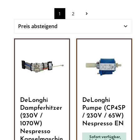
1
2
Seite
Seite
DeLonghi
DeLonghi
Dampferhitzer
Pumpe (CP4SP
(230V /
/ 230V / 65W)
1070W)
Nespresso EN
Nespresso
Sofort verfügbar,
Kapselmaschin