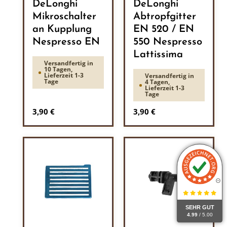
DeLonghi
DeLonghi
Mikroschalter
Abtropfgitter
an Kupplung
EN 520 / EN
Nespresso EN
550 Nespresso
Lattissima
Versandfertig in
10 Tagen,
Lieferzeit 1-3
Versandfertig in
Tage
4 Tagen,
Lieferzeit 1-3
Tage
Regulärer Preis:
Regulärer Preis:
3,90 €
3,90 €
SEHR GUT
4.99
/ 5.00