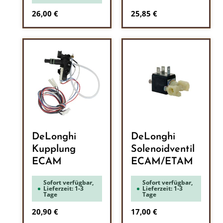
Regulärer Preis:
Regulärer Preis:
26,00 €
25,85 €
DeLonghi
DeLonghi
Kupplung
Solenoidventil
ECAM
ECAM/ETAM
Sofort verfügbar,
Sofort verfügbar,
Lieferzeit: 1-3
Lieferzeit: 1-3
Tage
Tage
Regulärer Preis:
Regulärer Preis:
20,90 €
17,00 €