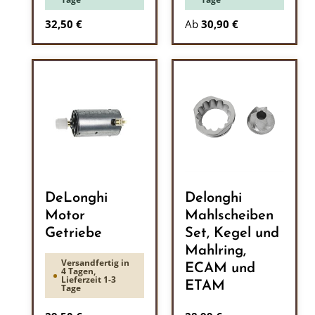
Regulärer Preis:
32,50 €
Ab
30,90 €
DeLonghi
Delonghi
Motor
Mahlscheiben
Getriebe
Set, Kegel und
Mahlring,
Versandfertig in
ECAM und
4 Tagen,
Lieferzeit 1-3
ETAM
Tage