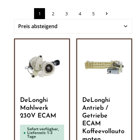
1
2
3
4
5
Seite
Seite
Seite
Seite
Seite
DeLonghi
DeLonghi
Mahlwerk
Antrieb /
230V ECAM
Getriebe
ECAM
Sofort verfügbar,
Kaffeevollauto
Lieferzeit: 1-3
Tage
maten