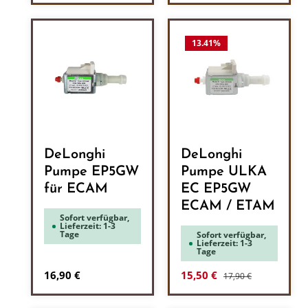
13.41
%
DeLonghi
DeLonghi
Pumpe EP5GW
Pumpe ULKA
für ECAM
EC EP5GW
ECAM / ETAM
Sofort verfügbar,
Lieferzeit: 1-3
Tage
Sofort verfügbar,
Lieferzeit: 1-3
Tage
Regulärer Preis:
Regulärer Preis:
Verkaufspreis:
16,90 €
15,50 €
17,90 €