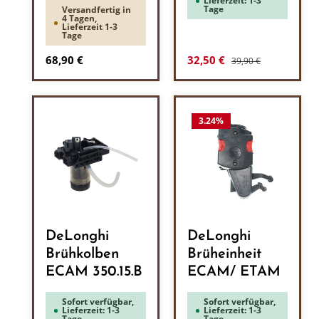
Lieferzeit: 1-3
Tage
Versandfertig in
4 Tagen,
Lieferzeit 1-3
Tage
Regulärer Preis:
Regulärer Preis:
Verkaufspreis:
68,90 €
32,50 €
39,90 €
3.24
%
DeLonghi
DeLonghi
Brühkolben
Brüheinheit
ECAM 350.15.B
ECAM/ ETAM
Sofort verfügbar,
Sofort verfügbar,
Lieferzeit: 1-3
Lieferzeit: 1-3
Tage
Tage