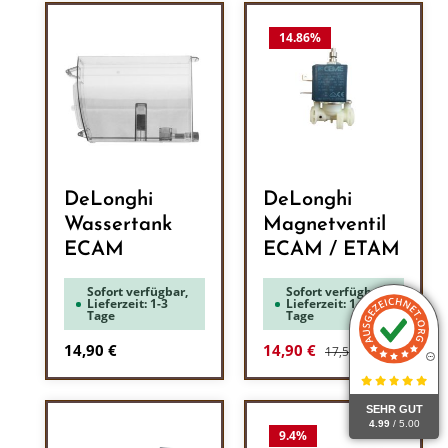
14.86
%
DeLonghi
DeLonghi
Wassertank
Magnetventil
ECAM
ECAM / ETAM
Sofort verfügbar,
Sofort verfügbar,
Lieferzeit: 1-3
Lieferzeit: 1-3
Tage
Tage
Regulärer Preis:
Regulärer Preis:
Verkaufspreis:
14,90 €
14,90 €
17,50 €
SEHR GUT
4.99
/ 5.00
9.4
%