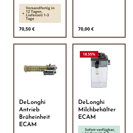
Versandfertig in
12 Tagen,
Lieferzeit 1-3
Tage
Regulärer Preis:
Regulärer Preis:
70,50 €
70,00 €
18.55
%
DeLonghi
DeLonghi
Antrieb
Milchbehälter
Brüheinheit
ECAM
ECAM
Sofort verfügbar,