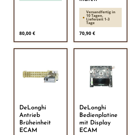
Versandfertig in
10 Tagen,
Lieferzeit 1-3
Tage
Regulärer Preis:
Regulärer Preis:
80,00 €
70,90 €
DeLonghi
DeLonghi
Antrieb
Bedienplatine
Brüheinheit
mit Display
ECAM
ECAM