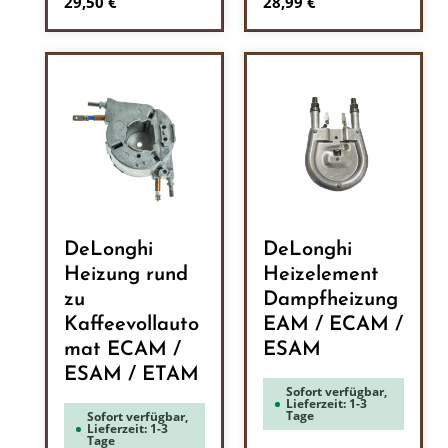
Regulärer Preis:
Regulärer Preis:
29,50 €
28,99 €
DeLonghi
DeLonghi
Heizung rund
Heizelement
zu
Dampfheizung
Kaffeevollauto
EAM / ECAM /
mat ECAM /
ESAM
ESAM / ETAM
Sofort verfügbar,
Lieferzeit: 1-3
Tage
Sofort verfügbar,
Lieferzeit: 1-3
Tage