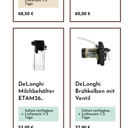
Lieferzeit 1-3
Tage
Regulärer Preis:
Regulärer Preis:
68,50 €
60,00 €
DeLonghi
DeLonghi
Milchbehälter
Brühkolben mit
ETAM36...
Ventil
Sofort verfügbar,
Sofort verfügbar,
Lieferzeit: 1-3
Lieferzeit: 1-3
Tage
Tage
Regulärer Preis:
Regulärer Preis:
53,00 €
37,90 €