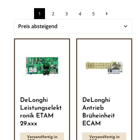
1
2
3
4
5
Seite
Seite
Seite
Seite
Seite
DeLonghi
DeLonghi
Leistungselekt
Antrieb
ronik ETAM
Brüheinheit
29.xxx
ECAM
Versandfertig in
Versandfertig in