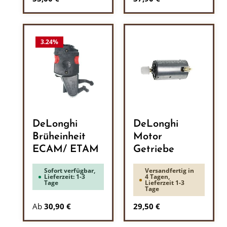
3.24
%
DeLonghi
DeLonghi
Brüheinheit
Motor
ECAM/ ETAM
Getriebe
Sofort verfügbar,
Versandfertig in
Lieferzeit: 1-3
4 Tagen,
Tage
Lieferzeit 1-3
Tage
Regulärer Preis:
Ab
30,90 €
29,50 €