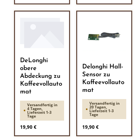
DeLonghi
Delonghi Hall-
obere
Sensor zu
Abdeckung zu
Kaffeevollauto
Kaffeevollauto
mat
mat
Versandfertig in
Versandfertig in
20 Tagen,
4 Tagen,
Lieferzeit 1-3
Lieferzeit 1-3
Tage
Tage
Regulärer Preis:
Regulärer Preis:
19,90 €
19,90 €