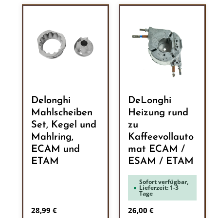
Delonghi
DeLonghi
Mahlscheiben
Heizung rund
Set, Kegel und
zu
Mahlring,
Kaffeevollauto
ECAM und
mat ECAM /
ETAM
ESAM / ETAM
Sofort verfügbar,
Lieferzeit: 1-3
Tage
Regulärer Preis:
Regulärer Preis:
28,99 €
26,00 €