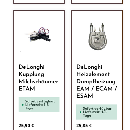
DeLonghi
DeLonghi
Kupplung
Heizelement
Milchschäumer
Dampfheizung
ETAM
EAM / ECAM /
ESAM
Sofort verfügbar,
Lieferzeit: 1-3
Tage
Sofort verfügbar,
Lieferzeit: 1-3
Tage
Regulärer Preis:
Regulärer Preis:
25,90 €
25,85 €