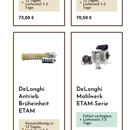
12 Tagen,
12 Tagen,
Lieferzeit 1-3
Lieferzeit 1-3
Tage
Tage
Regulärer Preis:
Regulärer Preis:
73,00 €
70,50 €
DeLonghi
DeLonghi
Antrieb
Mahlwerk
Brüheinheit
ETAM-Serie
ETAM
Sofort verfügbar,
Lieferzeit: 1-3
Tage
Versandfertig in
12 Tagen,