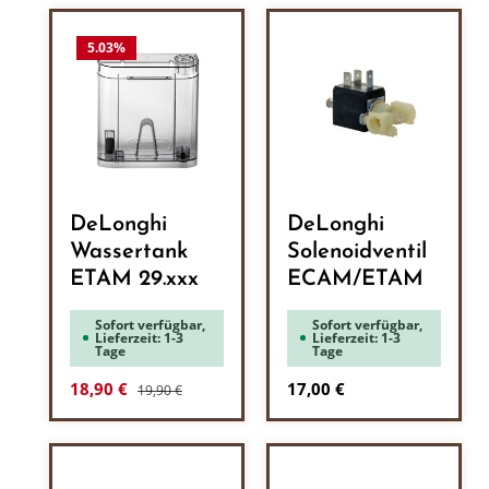
5.03
%
DeLonghi
DeLonghi
Wassertank
Solenoidventil
ETAM 29.xxx
ECAM/ETAM
Sofort verfügbar,
Sofort verfügbar,
Lieferzeit: 1-3
Lieferzeit: 1-3
Tage
Tage
Regulärer Preis:
Verkaufspreis:
Regulärer Preis:
18,90 €
17,00 €
19,90 €