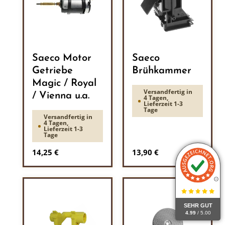
Saeco Motor
Saeco
Getriebe
Brühkammer
Magic / Royal
Versandfertig in
/ Vienna u.a.
4 Tagen,
Lieferzeit 1-3
Tage
Versandfertig in
4 Tagen,
Lieferzeit 1-3
Tage
Regulärer Preis:
Regulärer Preis:
14,25 €
13,90 €
SEHR GUT
4.99
/ 5.00