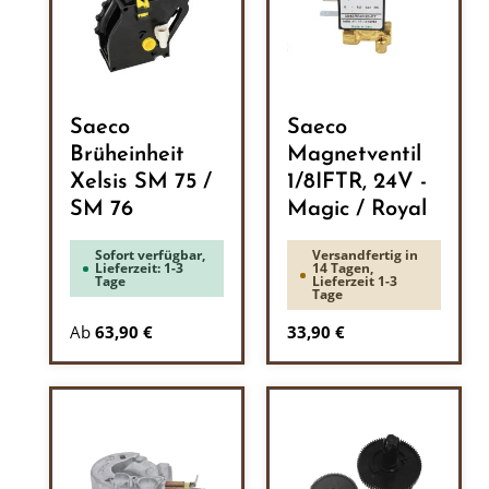
Saeco
Saeco
Brüheinheit
Magnetventil
Xelsis SM 75 /
1/8IFTR, 24V -
SM 76
Magic / Royal
Sofort verfügbar,
Versandfertig in
Lieferzeit: 1-3
14 Tagen,
Tage
Lieferzeit 1-3
Tage
Regulärer Preis:
Ab
63,90 €
33,90 €