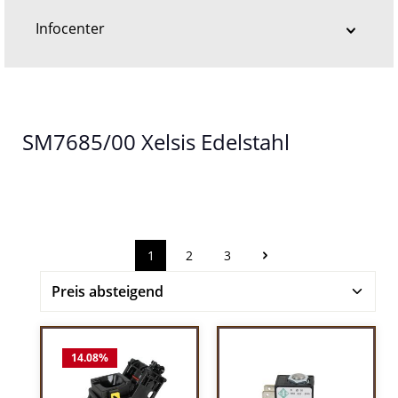
Infocenter
SM7685/00 Xelsis Edelstahl
1
2
3
Seite
Seite
Seite
14.08
%