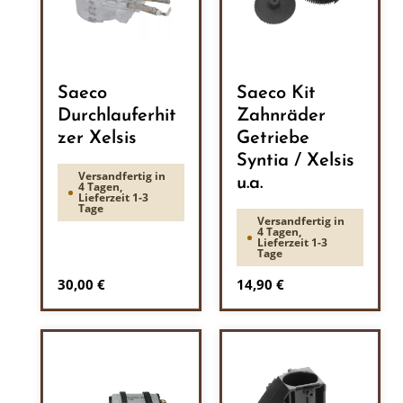
Saeco
Saeco Kit
Durchlauferhit
Zahnräder
zer Xelsis
Getriebe
Syntia / Xelsis
Versandfertig in
u.a.
4 Tagen,
Lieferzeit 1-3
Tage
Versandfertig in
4 Tagen,
Lieferzeit 1-3
Tage
Regulärer Preis:
Regulärer Preis:
30,00 €
14,90 €