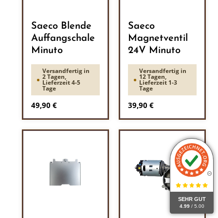
Saeco Blende
Saeco
Auffangschale
Magnetventil
Minuto
24V Minuto
Versandfertig in
Versandfertig in
2 Tagen,
12 Tagen,
Lieferzeit 4-5
Lieferzeit 1-3
Tage
Tage
Regulärer Preis:
Regulärer Preis:
49,90 €
39,90 €
SEHR GUT
4.99
/ 5.00