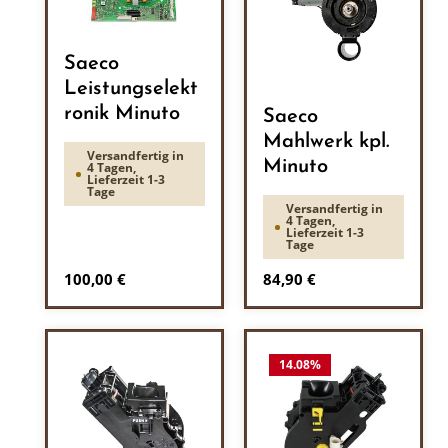
Saeco
Leistungselekt
ronik Minuto
Saeco
Mahlwerk kpl.
Versandfertig in
Minuto
4 Tagen,
Lieferzeit 1-3
Tage
Versandfertig in
4 Tagen,
Lieferzeit 1-3
Tage
Regulärer Preis:
Regulärer Preis:
100,00 €
84,90 €
14.08
%