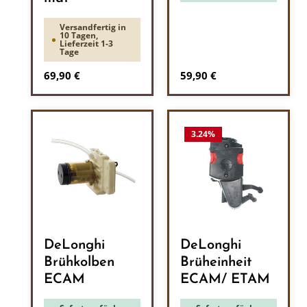
Versandfertig in
10 Tagen,
Lieferzeit 1-3
Tage
Regulärer Preis:
Regulärer Preis:
69,90 €
59,90 €
3.24
%
DeLonghi
DeLonghi
Brühkolben
Brüheinheit
ECAM
ECAM/ ETAM