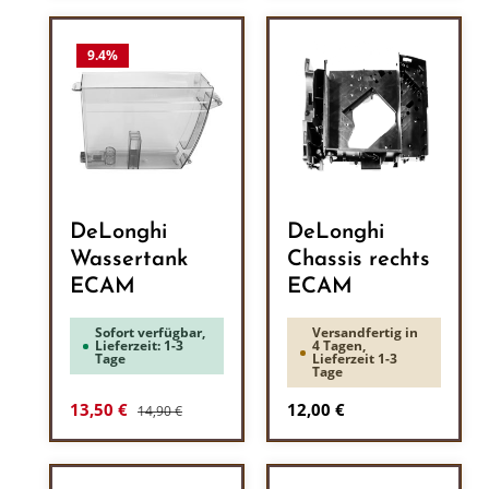
9.4
%
DeLonghi
DeLonghi
Wassertank
Chassis rechts
ECAM
ECAM
Sofort verfügbar,
Versandfertig in
Lieferzeit: 1-3
4 Tagen,
Tage
Lieferzeit 1-3
Tage
Regulärer Preis:
Verkaufspreis:
Regulärer Preis:
13,50 €
12,00 €
14,90 €