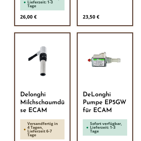
Lieferzeit: 1-3
Tage
Regulärer Preis:
Regulärer Preis:
26,00 €
23,50 €
Delonghi
DeLonghi
Milchschaumdü
Pumpe EP5GW
se ECAM
für ECAM
Versandfertig in
Sofort verfügbar,
4 Tagen,
Lieferzeit: 1-3
Lieferzeit 6-7
Tage
Tage