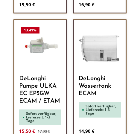
Regulärer Preis:
Regulärer Preis:
19,50 €
16,90 €
13.41
%
DeLonghi
DeLonghi
Pumpe ULKA
Wassertank
EC EP5GW
ECAM
ECAM / ETAM
Sofort verfügbar,
Lieferzeit: 1-3
Tage
Sofort verfügbar,
Lieferzeit: 1-3
Tage
Regulärer Preis:
Verkaufspreis:
Regulärer Preis:
15,50 €
14,90 €
17,90 €