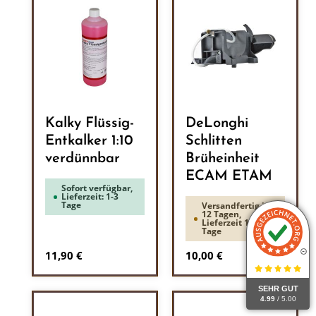
Kalky Flüssig-
DeLonghi
Entkalker 1:10
Schlitten
verdünnbar
Brüheinheit
ECAM ETAM
Sofort verfügbar,
Lieferzeit: 1-3
Tage
Versandfertig in
12 Tagen,
Lieferzeit 1-3
Tage
Regulärer Preis:
Regulärer Preis:
11,90 €
10,00 €
SEHR GUT
4.99
/ 5.00