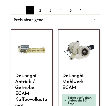
1
2
3
4
5
Seite
Seite
Seite
Seite
Seite
DeLonghi
DeLonghi
Antrieb /
Mahlwerk
Getriebe
ECAM
ECAM
Sofort verfügbar,
Kaffeevollauto
Lieferzeit: 1-3
Tage
mat