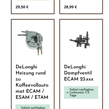
Regulärer Preis:
Regulärer Preis:
29,50 €
28,99 €
DeLonghi
DeLonghi
Heizung rund
Dampfventil
zu
ECAM 23.xxx
Kaffeevollauto
Sofort verfügbar,
mat ECAM /
Lieferzeit: 1-3
Tage
ESAM / ETAM
Sofort verfügbar,