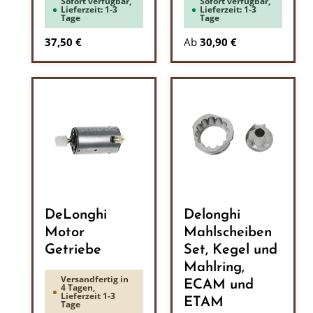
Sofort verfügbar,
Sofort verfügbar,
Lieferzeit: 1-3
Lieferzeit: 1-3
Tage
Tage
Regulärer Preis:
37,50 €
Ab
30,90 €
DeLonghi
Delonghi
Motor
Mahlscheiben
Getriebe
Set, Kegel und
Mahlring,
Versandfertig in
ECAM und
4 Tagen,
Lieferzeit 1-3
ETAM
Tage