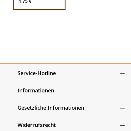
Regulärer Preis:
1,75 €
Service-Hotline
Informationen
Gesetzliche Informationen
Widerrufsrecht