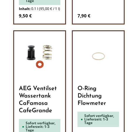
Tage
Inhalt:
0.1 l
(95,00 € / 1 l)
Regulärer Preis:
Regulärer Preis:
9,50 €
7,90 €
AEG Ventilset
O-Ring
Wassertank
Dichtung
CaFamosa
Flowmeter
CafeGrande
Sofort verfügbar,
Lieferzeit: 1-3
Tage
Sofort verfügbar,
Lieferzeit: 1-3
Tage