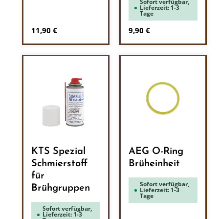
Sofort verfügbar,
Lieferzeit: 1-3
Tage
Regulärer Preis:
Regulärer Preis:
11,90 €
9,90 €
KTS Spezial
AEG O-Ring
Schmierstoff
Brüheinheit
für
Sofort verfügbar,
Brühgruppen
Lieferzeit: 1-3
Tage
Sofort verfügbar,
Lieferzeit: 1-3