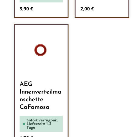
Regulärer Preis:
Regulärer Preis:
3,90 €
2,00 €
AEG
Innenverteilma
nschette
CaFamosa
Sofort verfügbar,
Lieferzeit: 1-3
Tage