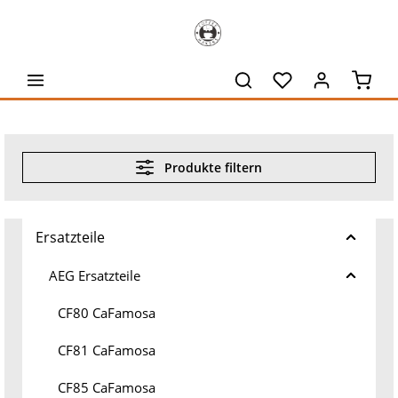
alt springen
Waren
Produkte filtern
Ersatzteile
AEG Ersatzteile
CF80 CaFamosa
CF81 CaFamosa
CF85 CaFamosa