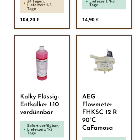
24 Tagen,
Lieferzeit: 1-3
Lieferzeit 1-3
Tage
Tage
Regulärer Preis:
Regulärer Preis:
104,20 €
14,90 €
Kalky Flüssig-
AEG
Entkalker 1:10
Flowmeter
verdünnbar
FHKSC 12 R
90°C
Sofort verfügbar,
CaFamosa
Lieferzeit: 1-3
Tage