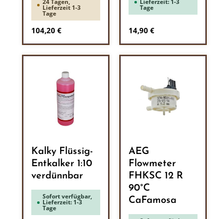
24 Tagen,
Lieferzeit: 1-3
Lieferzeit 1-3
Tage
Tage
Regulärer Preis:
Regulärer Preis:
104,20 €
14,90 €
Kalky Flüssig-
AEG
Entkalker 1:10
Flowmeter
verdünnbar
FHKSC 12 R
90°C
Sofort verfügbar,
CaFamosa
Lieferzeit: 1-3
Tage