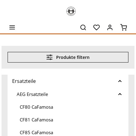
alt springen
Waren
Produkte filtern
Ersatzteile
AEG Ersatzteile
CF80 CaFamosa
CF81 CaFamosa
CF85 CaFamosa