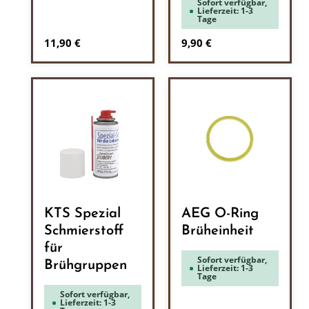
Sofort verfügbar,
Lieferzeit: 1-3
Tage
Regulärer Preis:
Regulärer Preis:
11,90 €
9,90 €
KTS Spezial
AEG O-Ring
Schmierstoff
Brüheinheit
für
Sofort verfügbar,
Brühgruppen
Lieferzeit: 1-3
Tage
Sofort verfügbar,
Lieferzeit: 1-3