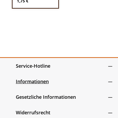
Regulärer Preis:
1,75 €
Service-Hotline
Informationen
Gesetzliche Informationen
Widerrufsrecht