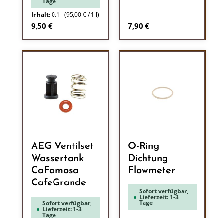
Tage
Inhalt:
0.1 l
(95,00 € / 1 l)
Regulärer Preis:
Regulärer Preis:
9,50 €
7,90 €
AEG Ventilset
O-Ring
Wassertank
Dichtung
CaFamosa
Flowmeter
CafeGrande
Sofort verfügbar,
Lieferzeit: 1-3
Tage
Sofort verfügbar,
Lieferzeit: 1-3
Tage