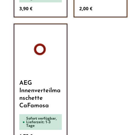
Regulärer Preis:
Regulärer Preis:
3,90 €
2,00 €
AEG
Innenverteilma
nschette
CaFamosa
Sofort verfügbar,
Lieferzeit: 1-3
Tage