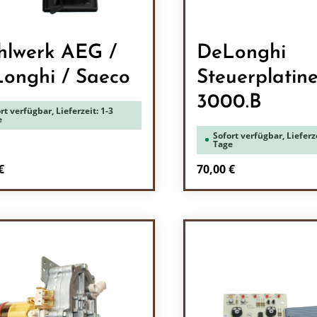
lwerk AEG /
DeLonghi
onghi / Saeco
Steuerplati
3000.B
rt verfügbar, Lieferzeit: 1-3
e
Sofort verfügbar, Lieferze
Tage
rer Preis:
Regulärer Preis:
€
70,00 €
odukt Anzahl: Gib den gewünschten Wert 
Produkt Anzah