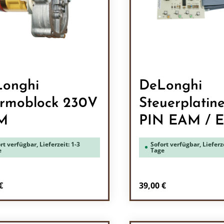
onghi
DeLonghi
rmoblock 230V
Steuerplatine
M
PIN EAM / 
rt verfügbar, Lieferzeit: 1-3
Sofort verfügbar, Lieferze
e
Tage
rer Preis:
Regulärer Preis:
€
39,00 €
odukt Anzahl: Gib den gewünschten Wert 
Produkt Anzah