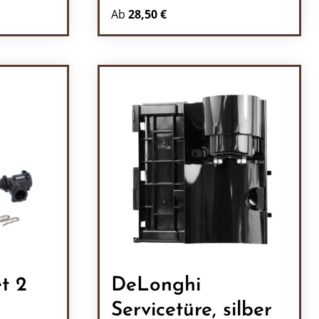
Ab
28,50 €
l: Gib den gewünschten Wert ein oder b
t 2
DeLonghi
Servicetüre, silber