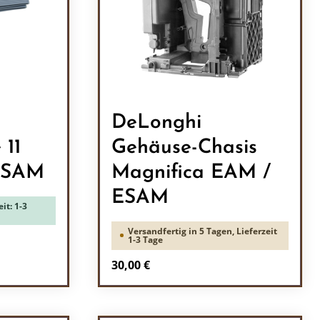
DeLonghi
 11
Gehäuse-Chasis
ESAM
Magnifica EAM /
ESAM
it: 1-3
Versandfertig in 5 Tagen, Lieferzeit
1-3 Tage
Regulärer Preis:
30,00 €
ein oder benutze die Schaltflächen um 
l: Gib den gewünschten Wert ein oder b
Produkt Anzahl: Gib den