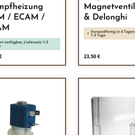
pfheizung
Magnetventi
M / ECAM /
& Delonghi
AM
Versandfertig in 4 Tagen,
1-3 Tage
rt verfügbar, Lieferzeit: 1-3
e
rer Preis:
Regulärer Preis:
€
23,50 €
odukt Anzahl: Gib den gewünschten Wert 
Produkt Anzah