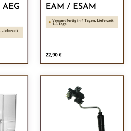
l AEG
EAM / ESAM
Versandfertig in 4 Tagen, Lieferzeit
1-3 Tage
 Lieferzeit
Regulärer Preis:
22,90 €
ein oder benutze die Schaltflächen um 
l: Gib den gewünschten Wert ein oder b
Produkt Anzahl: Gib den