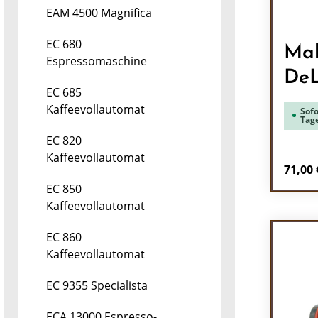
EAM 4500 Magnifica
EC 680
Mah
Espressomaschine
DeL
EC 685
Kaffeevollautomat
Sofo
Tag
EC 820
Kaffeevollautomat
Regulä
71,00 
EC 850
Pr
Kaffeevollautomat
EC 860
Kaffeevollautomat
EC 9355 Specialista
ECA 13000 Espresso-