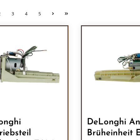
2
3
4
5
Seite
Seite
Seite
Seite
onghi
DeLonghi An
riebsteil
Brüheinheit