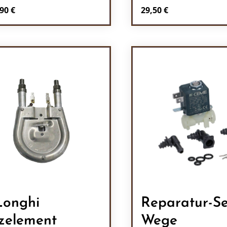
Regulärer Preis:
90 €
29,50 €
Produkt Anzah
onghi
Reparatur-Se
zelement
Wege