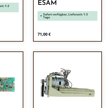
ESAM
it: 1-3
Sofort verfügbar, Lieferzeit: 1-3
Tage
Regulärer Preis:
71,00 €
ein oder benutze die Schaltflächen um 
l: Gib den gewünschten Wert ein oder b
Produkt Anzahl: Gib den