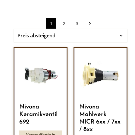
1
2
3
Seite
Seite
Seite
Nivona
Nivona
Keramikventil
Mahlwerk
692
NICR 6xx / 7xx
/ 8xx
Versandfertig in