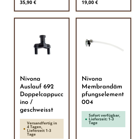
Regulärer Preis:
Regulärer Preis:
35,90 €
19,00 €
Nivona
Nivona
Auslauf 692
Membrandäm
Doppelcappucc
pfungselement
ino /
004
geschweisst
Sofort verfügbar,
Lieferzeit: 1-3
Tage
Versandfertig in
4 Tagen,
Lieferzeit 1-3
Tage