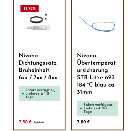
11.76
%
Nivona
Nivona
Dichtungssatz
Übertemperat
Brüheinheit
ursicherung
6xx / 7xx / 8xx
STB-Litze 692
184 °C blau ca.
Sofort verfügbar,
31mm
Lieferzeit: 1-3
Tage
Sofort verfügbar,
Lieferzeit: 1-3
Tage
Regulärer Preis:
Verkaufspreis:
Regulärer Preis:
7,50 €
7,00 €
8,50 €