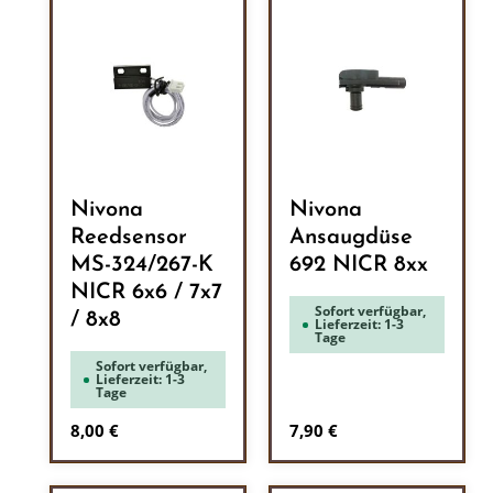
Nivona
Nivona
Reedsensor
Ansaugdüse
MS-324/267-K
692 NICR 8xx
NICR 6x6 / 7x7
Sofort verfügbar,
/ 8x8
Lieferzeit: 1-3
Tage
Sofort verfügbar,
Lieferzeit: 1-3
Tage
Regulärer Preis:
Regulärer Preis:
8,00 €
7,90 €