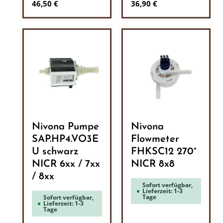
Regulärer Preis:
Regulärer Preis:
46,50 €
36,90 €
Nivona Pumpe
Nivona
SAP.HP4.VO3E
Flowmeter
U schwarz
FHKSC12 270°
NICR 6xx / 7xx
NICR 8x8
/ 8xx
Sofort verfügbar,
Lieferzeit: 1-3
Tage
Sofort verfügbar,
Lieferzeit: 1-3
Tage