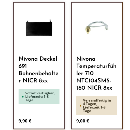
Nivona Deckel
Nivona
691
Temperaturfüh
Bohnenbehälte
ler 710
r NICR 8xx
NTC104SM5-
160 NICR 8xx
Sofort verfügbar,
Lieferzeit: 1-3
Tage
Versandfertig in
4 Tagen,
Lieferzeit 1-3
Tage
Regulärer Preis:
Regulärer Preis:
9,90 €
9,00 €