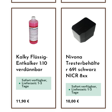
Kalky Flüssig-
Nivona
Entkalker 1:10
Tresterbehälte
verdünnbar
r 691 schwarz
NICR 8xx
Sofort verfügbar,
Lieferzeit: 1-3
Tage
Sofort verfügbar,
Lieferzeit: 1-3
Tage
Regulärer Preis:
Regulärer Preis:
11,90 €
10,00 €