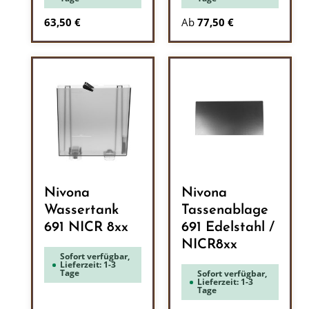
Regulärer Preis:
63,50 €
Ab
77,50 €
Nivona
Nivona
Wassertank
Tassenablage
691 NICR 8xx
691 Edelstahl /
NICR8xx
Sofort verfügbar,
Lieferzeit: 1-3
Tage
Sofort verfügbar,
Lieferzeit: 1-3
Tage