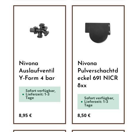
Nivona
Nivona
Auslaufventil
Pulverschachtd
Y-Form 4 bar
eckel 691 NICR
8xx
Sofort verfügbar,
Lieferzeit: 1-3
Tage
Sofort verfügbar,
Lieferzeit: 1-3
Tage
Regulärer Preis:
Regulärer Preis:
8,95 €
8,50 €