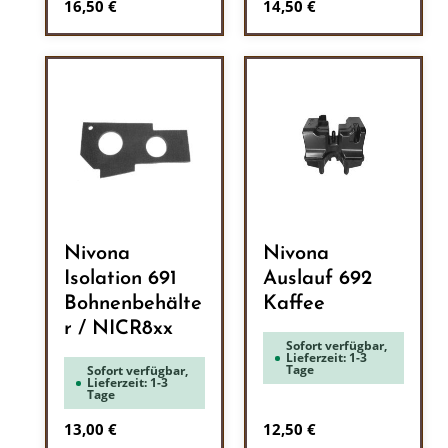
Regulärer Preis:
Regulärer Preis:
16,50 €
14,50 €
Nivona
Nivona
Isolation 691
Auslauf 692
Bohnenbehälte
Kaffee
r / NICR8xx
Sofort verfügbar,
Lieferzeit: 1-3
Tage
Sofort verfügbar,
Lieferzeit: 1-3
Tage
Regulärer Preis:
Regulärer Preis:
13,00 €
12,50 €