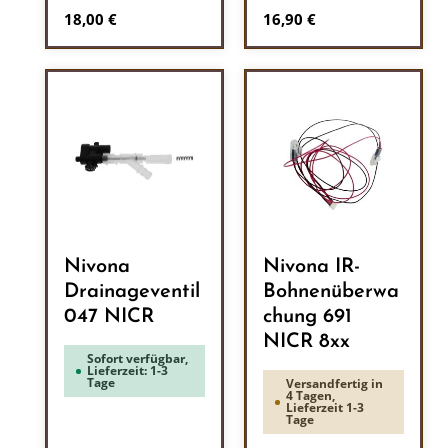
Regulärer Preis:
Regulärer Preis:
18,00 €
16,90 €
Nivona
Nivona IR-
Drainageventil
Bohnenüberwa
047 NICR
chung 691
NICR 8xx
Sofort verfügbar,
Lieferzeit: 1-3
Tage
Versandfertig in
4 Tagen,
Lieferzeit 1-3
Tage