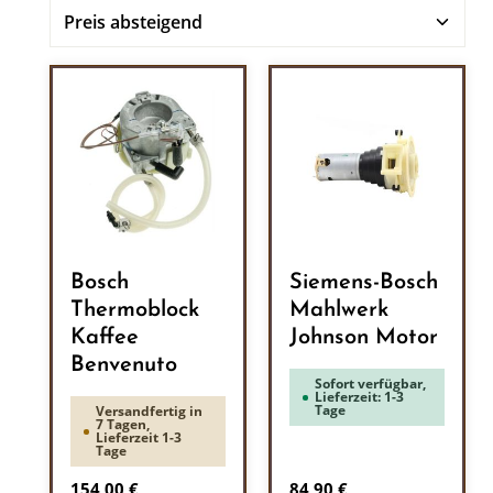
Bosch
Siemens-Bosch
Thermoblock
Mahlwerk
Kaffee
Johnson Motor
Benvenuto
Sofort verfügbar,
Lieferzeit: 1-3
Tage
Versandfertig in
7 Tagen,
Lieferzeit 1-3
Tage
Regulärer Preis:
Regulärer Preis:
154,00 €
84,90 €