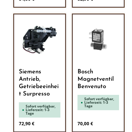
Siemens
Bosch
Antrieb,
Magnetventil
Getriebeeinhei
Benvenuto
t Surpresso
Sofort verfügbar,
Lieferzeit: 1-3
Tage
Sofort verfügbar,
Lieferzeit: 1-3
Tage
Regulärer Preis:
Regulärer Preis:
72,90 €
70,00 €