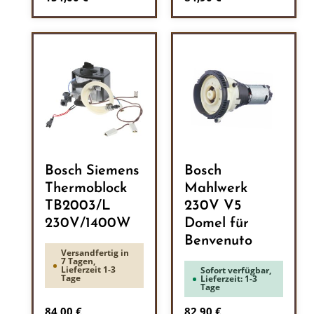
Bosch Siemens
Bosch
Thermoblock
Mahlwerk
TB2003/L
230V V5
230V/1400W
Domel für
Benvenuto
Versandfertig in
7 Tagen,
Lieferzeit 1-3
Sofort verfügbar,
Tage
Lieferzeit: 1-3
Tage
Regulärer Preis:
Regulärer Preis:
84,00 €
82,90 €