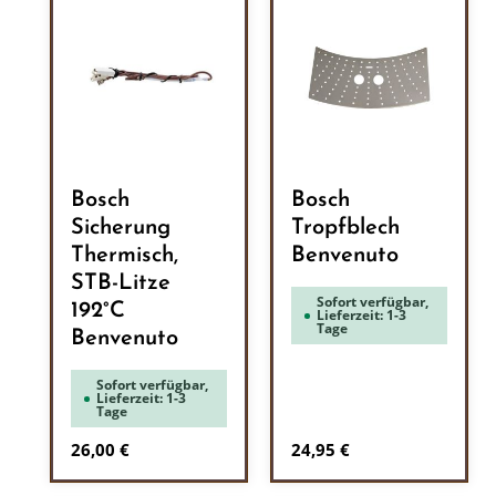
Bosch
Bosch
Sicherung
Tropfblech
Thermisch,
Benvenuto
STB-Litze
Sofort verfügbar,
192°C
Lieferzeit: 1-3
Tage
Benvenuto
Sofort verfügbar,
Lieferzeit: 1-3
Tage
Regulärer Preis:
Regulärer Preis:
26,00 €
24,95 €