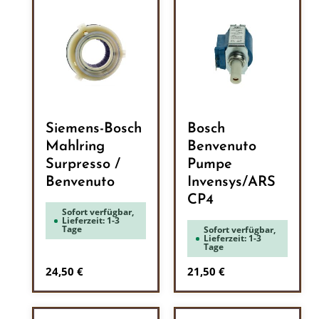
Siemens-Bosch
Bosch
Mahlring
Benvenuto
Surpresso /
Pumpe
Benvenuto
Invensys/ARS
CP4
Sofort verfügbar,
Lieferzeit: 1-3
Tage
Sofort verfügbar,
Lieferzeit: 1-3
Tage
Regulärer Preis:
Regulärer Preis:
24,50 €
21,50 €