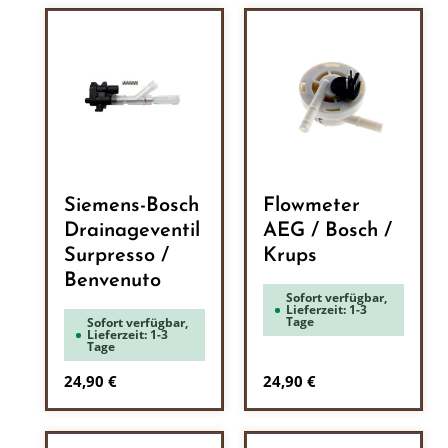
Siemens-Bosch
Flowmeter
Drainageventil
AEG / Bosch /
Surpresso /
Krups
Benvenuto
Sofort verfügbar,
Lieferzeit: 1-3
Tage
Sofort verfügbar,
Lieferzeit: 1-3
Tage
Regulärer Preis:
Regulärer Preis:
24,90 €
24,90 €