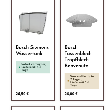
Bosch Siemens
Bosch
Wassertank
Tassenblech
Tropfblech
Sofort verfügbar,
Benvenuto
Lieferzeit: 1-3
Tage
Versandfertig in
7 Tagen,
Lieferzeit 1-3
Tage
Regulärer Preis:
Regulärer Preis:
26,50 €
26,00 €