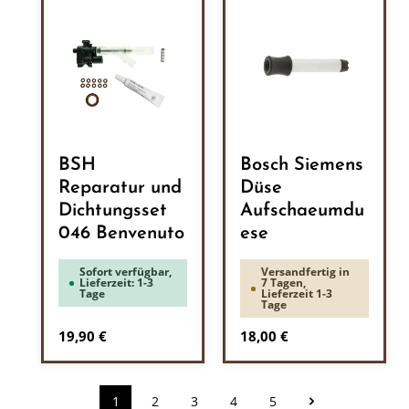
BSH
Bosch Siemens
Reparatur und
Düse
Dichtungsset
Aufschaeumdu
046 Benvenuto
ese
Sofort verfügbar,
Versandfertig in
Lieferzeit: 1-3
7 Tagen,
Tage
Lieferzeit 1-3
Tage
Regulärer Preis:
Regulärer Preis:
19,90 €
18,00 €
1
2
3
4
5