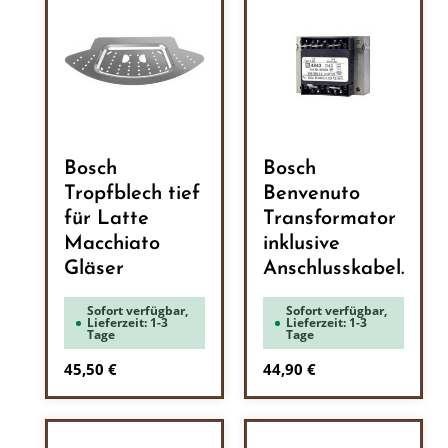
Bosch
Bosch
Tropfblech tief
Benvenuto
für Latte
Transformator
Macchiato
inklusive
Gläser
Anschlusskabel.
Sofort verfügbar,
Sofort verfügbar,
Lieferzeit: 1-3
Lieferzeit: 1-3
Tage
Tage
Regulärer Preis:
Regulärer Preis:
45,50 €
44,90 €