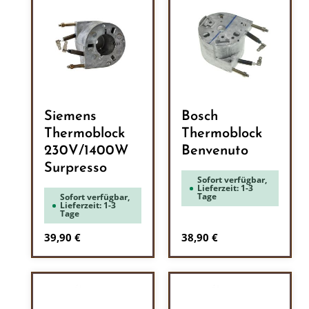
Siemens
Bosch
Thermoblock
Thermoblock
230V/1400W
Benvenuto
Surpresso
Sofort verfügbar,
Lieferzeit: 1-3
Tage
Sofort verfügbar,
Lieferzeit: 1-3
Tage
Regulärer Preis:
Regulärer Preis:
39,90 €
38,90 €