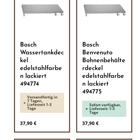
Bosch
Bosch
Wassertankdec
Benvenuto
kel
Bohnenbehälte
edelstahlfarbe
rdeckel
n lackiert
edelstahlfarbe
494774
n lackiert
494775
Versandfertig in
7 Tagen,
Lieferzeit 1-3
Sofort verfügbar,
Tage
Lieferzeit: 1-3
Tage
Regulärer Preis:
Regulärer Preis:
37,90 €
37,90 €