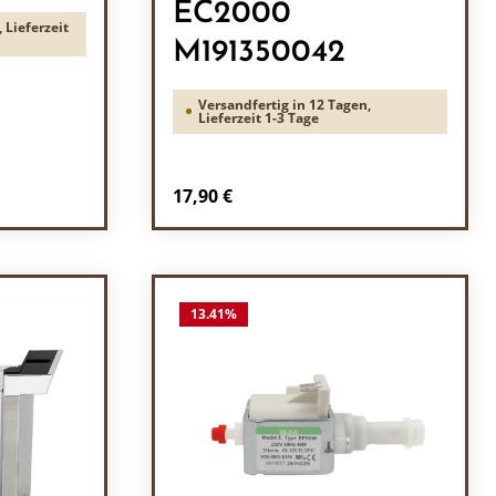
EC2000
 Lieferzeit
M191350042
Versandfertig in 12 Tagen,
Lieferzeit 1-3 Tage
Regulärer Preis:
17,90 €
ein oder benutze die Schaltflächen um 
l: Gib den gewünschten Wert ein oder b
Produkt Anzahl: Gib den
13.41
%