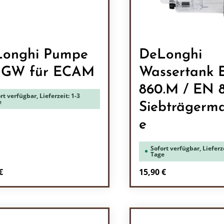
onghi Pumpe
DeLonghi
5GW für ECAM
Wassertank 
860.M / EN 
rt verfügbar, Lieferzeit: 1-3
e
Siebträgerma
e
Sofort verfügbar, Lieferze
Tage
rer Preis:
Regulärer Preis:
€
15,90 €
odukt Anzahl: Gib den gewünschten Wert 
Produkt Anzah