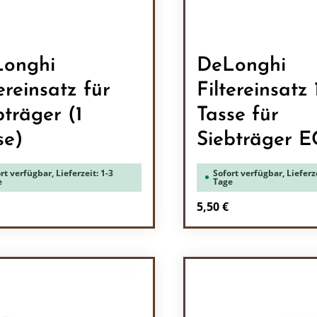
onghi
DeLonghi
ereinsatz für
Filtereinsatz 
bträger (1
Tasse für
se)
Siebträger E
rt verfügbar, Lieferzeit: 1-3
Sofort verfügbar, Lieferze
e
Tage
rer Preis:
Regulärer Preis:
5,50 €
odukt Anzahl: Gib den gewünschten Wert 
Produkt Anzah