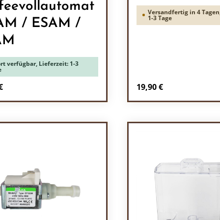
feevollautomat
Versandfertig in 4 Tagen,
1-3 Tage
AM / ESAM /
AM
rt verfügbar, Lieferzeit: 1-3
e
rer Preis:
Regulärer Preis:
€
19,90 €
odukt Anzahl: Gib den gewünschten Wert 
Produkt Anzah