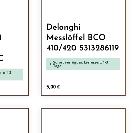
Delonghi
1
Messlöffel BCO
410/420 5313286119
C
Sofort verfügbar, Lieferzeit: 1-3
Tage
it: 1-3
Regulärer Preis:
5,00 €
ein oder benutze die Schaltflächen um 
l: Gib den gewünschten Wert ein oder b
Produkt Anzahl: Gib den