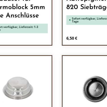
rmoblock 5mm
820 Siebträg
e Anschlüsse
Sofort verfügbar, Lieferze
Tage
rt verfügbar, Lieferzeit: 1-3
e
rer Preis:
Regulärer Preis:
6,50 €
odukt Anzahl: Gib den gewünschten Wert 
Produkt Anzah