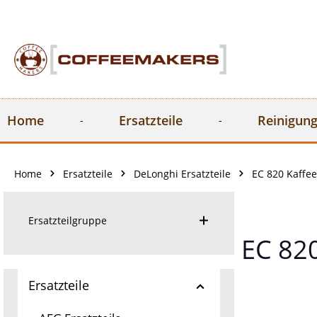
springen
Zur Hauptnavigation springen
Home
Ersatzteile
Reinigung
Home
Ersatzteile
DeLonghi Ersatzteile
EC 820 Kaffe
Ersatzteilgruppe
EC 82
Ersatzteile