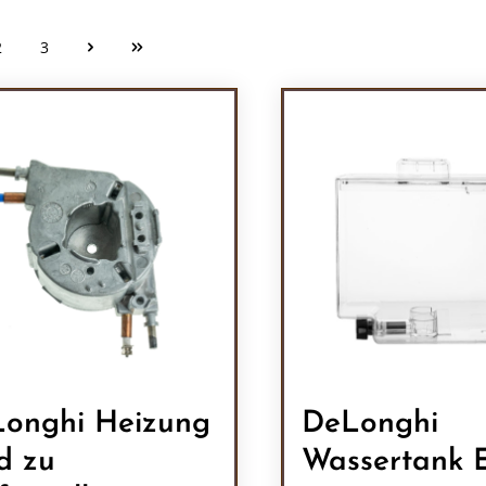
2
3
Seite
Seite
onghi Heizung
DeLonghi
d zu
Wassertank 