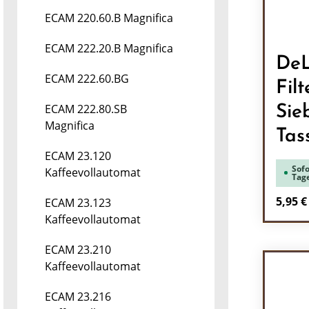
ECAM 220.60.B Magnifica
ECAM 222.20.B Magnifica
DeL
ECAM 222.60.BG
Filt
ECAM 222.80.SB
Sie
Magnifica
Tas
ECAM 23.120
Sofo
Kaffeevollautomat
Tag
Regulä
5,95 €
ECAM 23.123
Kaffeevollautomat
Pr
ECAM 23.210
Kaffeevollautomat
ECAM 23.216