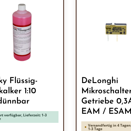
ky Flüssig-
DeLonghi
kalker 1:10
Mikroschalte
dünnbar
Getriebe 0,3
EAM / ESA
rt verfügbar, Lieferzeit: 1-3
e
Versandfertig in 4 Tagen,
1-3 Tage