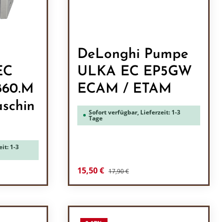
DeLonghi Pumpe
EC
ULKA EC EP5GW
860.M
ECAM / ETAM
schin
Sofort verfügbar, Lieferzeit: 1-3
Tage
it: 1-3
Regulärer Preis:
Verkaufspreis:
15,50 €
17,90 €
ein oder benutze die Schaltflächen um 
l: Gib den gewünschten Wert ein oder b
Produkt Anzahl: Gib den