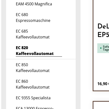
EAM 4500 Magnifica
EC 680
Espressomaschine
DeL
EC 685
EP
Kaffeevollautomat
Sofo
EC 820
Tag
Kaffeevollautomat
EC 850
Kaffeevollautomat
EC 860
Regulä
16,90 
Kaffeevollautomat
Pr
EC 9355 Specialista
ECA 13000 Espresso-