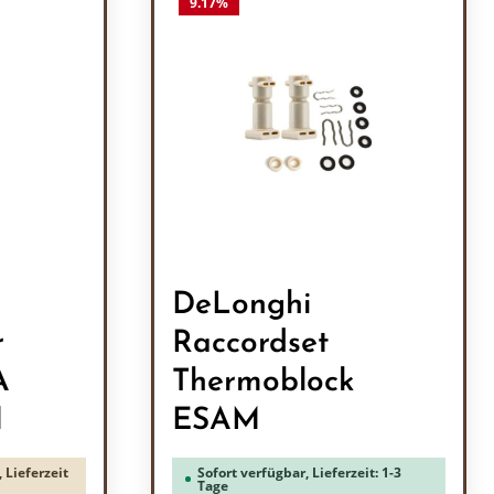
9.17
%
DeLonghi
r
Raccordset
A
Thermoblock
M
ESAM
 Lieferzeit
Sofort verfügbar, Lieferzeit: 1-3
Tage