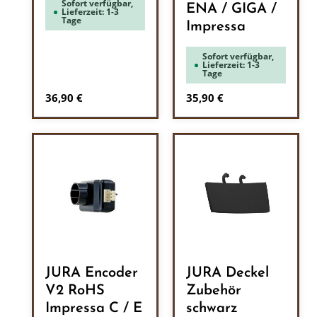
Sofort verfügbar,
ENA / GIGA /
Lieferzeit: 1-3
Tage
Impressa
Sofort verfügbar,
Lieferzeit: 1-3
Tage
Regulärer Preis:
Regulärer Preis:
36,90 €
35,90 €
JURA Encoder
JURA Deckel
V2 RoHS
Zubehör
Impressa C / E
schwarz