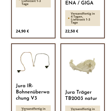
Lieferzeit 1-3
ENA / GIGA
Tage
Versandfertig in
4 Tagen,
Lieferzeit 1-3
Tage
Regulärer Preis:
Regulärer Preis:
24,90 €
22,50 €
Jura IR-
Bohnenüberwa
Jura Träger
chung V3
TB2003 natur
Versandfertig in
Versandfertig in