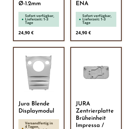
Ø-1.2mm
ENA
Sofort verfügbar,
Sofort verfügbar,
Lieferzeit: 1-3
Lieferzeit: 1-3
Tage
Tage
Regulärer Preis:
Regulärer Preis:
24,90 €
24,90 €
Jura Blende
JURA
Displaymodul
Zentrierplatte
Brüheinheit
Versandfertig in
Impressa /
4 Tagen,