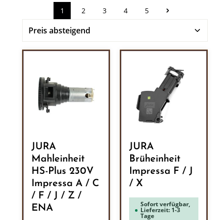
1
2
3
4
5
Seite
Seite
Seite
Seite
Seite
JURA
JURA
Mahleinheit
Brüheinheit
HS-Plus 230V
Impressa F / J
Impressa A / C
/ X
/ F / J / Z /
Sofort verfügbar,
ENA
Lieferzeit: 1-3
Tage