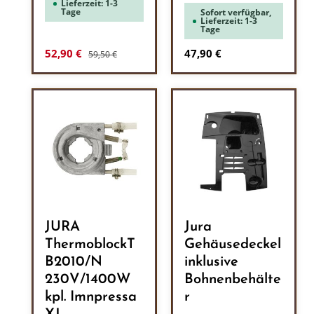
Lieferzeit: 1-3
Tage
Sofort verfügbar,
Lieferzeit: 1-3
Tage
Regulärer Preis:
Verkaufspreis:
Regulärer Preis:
52,90 €
47,90 €
59,50 €
JURA
Jura
ThermoblockT
Gehäusedeckel
B2010/N
inklusive
230V/1400W
Bohnenbehälte
kpl. Imnpressa
r