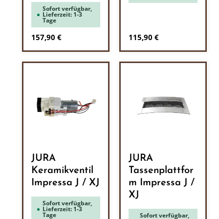
Sofort verfügbar,
Lieferzeit: 1-3
Tage
Regulärer Preis:
Regulärer Preis:
157,90 €
115,90 €
JURA
JURA
Keramikventil
Tassenplattfor
Impressa J / XJ
m Impressa J /
XJ
Sofort verfügbar,
Lieferzeit: 1-3
Tage
Sofort verfügbar,