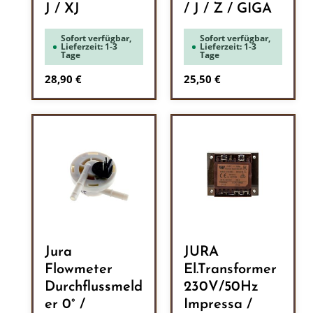
J / XJ
/ J / Z / GIGA
Sofort verfügbar,
Sofort verfügbar,
Lieferzeit: 1-3
Lieferzeit: 1-3
Tage
Tage
Regulärer Preis:
Regulärer Preis:
28,90 €
25,50 €
Jura
JURA
Flowmeter
El.Transformer
Durchflussmeld
230V/50Hz
er 0° /
Impressa /