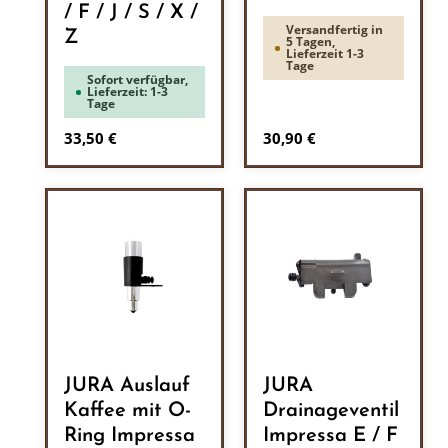
/ F / J / S / X /
Versandfertig in
Z
5 Tagen,
Lieferzeit 1-3
Tage
Sofort verfügbar,
Lieferzeit: 1-3
Tage
Regulärer Preis:
Regulärer Preis:
33,50 €
30,90 €
JURA Auslauf
JURA
Kaffee mit O-
Drainageventil
Ring Impressa
Impressa E / F