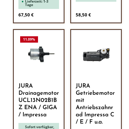
Lieferzeit: 1-3
Tage
Regulärer Preis:
Regulärer Preis:
67,50 €
58,50 €
11.09
%
JURA
JURA
Drainagemotor
Getriebemotor
UCL13N02B1B
mit
Z ENA / GIGA
Antriebszahnr
/ Impressa
ad Impressa C
/ E / F u.a.
Sofort verfügbar,