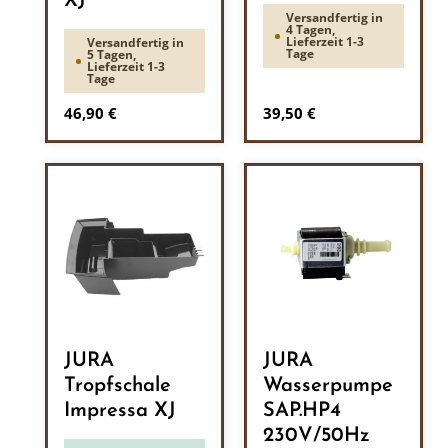
XJ
Versandfertig in
4 Tagen,
Lieferzeit 1-3
Versandfertig in
Tage
5 Tagen,
Lieferzeit 1-3
Tage
Regulärer Preis:
Regulärer Preis:
46,90 €
39,50 €
JURA
JURA
Tropfschale
Wasserpumpe
Impressa XJ
SAP.HP4
230V/50Hz