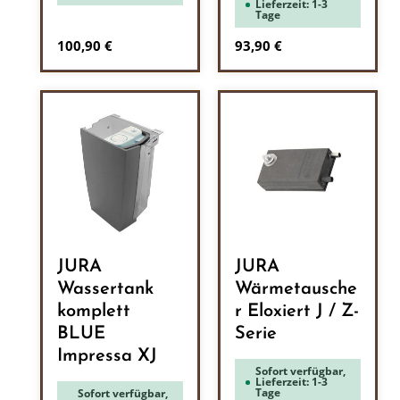
Lieferzeit: 1-3
Tage
Regulärer Preis:
Regulärer Preis:
100,90 €
93,90 €
JURA
JURA
Wassertank
Wärmetausche
komplett
r Eloxiert J / Z-
BLUE
Serie
Impressa XJ
Sofort verfügbar,
Lieferzeit: 1-3
Tage
Sofort verfügbar,