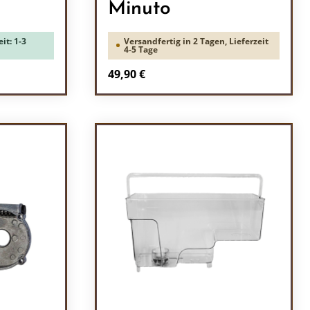
Minuto
it: 1-3
Versandfertig in 2 Tagen, Lieferzeit
4-5 Tage
Regulärer Preis:
49,90 €
ein oder benutze die Schaltflächen um 
Produkt Anzahl: Gib den