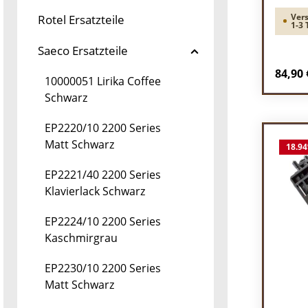
Vers
Rotel Ersatzteile
1-3 
Saeco Ersatzteile
Regulä
84,90 
10000051 Lirika Coffee
Schwarz
Pr
EP2220/10 2200 Series
Matt Schwarz
18.94
EP2221/40 2200 Series
Klavierlack Schwarz
EP2224/10 2200 Series
Kaschmirgrau
EP2230/10 2200 Series
Matt Schwarz