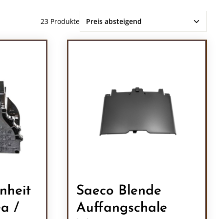
23 Produkte
nheit
Saeco Blende
a /
Auffangschale