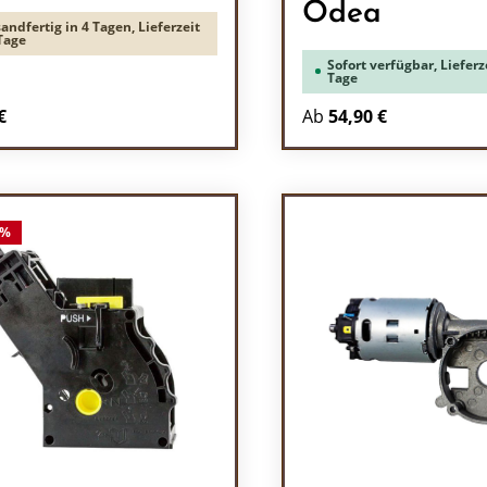
Odea
andfertig in 4 Tagen, Lieferzeit
Tage
Sofort verfügbar, Lieferze
Tage
rer Preis:
€
Ab
54,90 €
odukt Anzahl: Gib den gewünschten Wert 
%