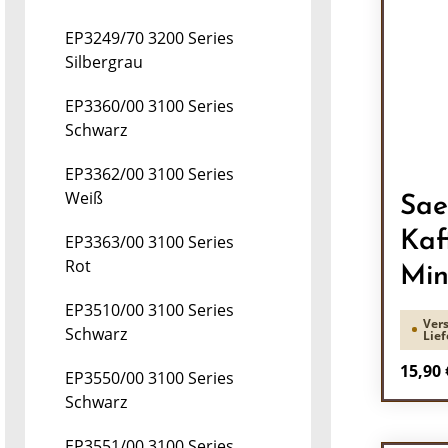
EP3249/70 3200 Series
Silbergrau
EP3360/00 3100 Series
Schwarz
EP3362/00 3100 Series
Weiß
Sae
Kaf
EP3363/00 3100 Series
Rot
Min
EP3510/00 3100 Series
Vers
Schwarz
Lief
Regulä
15,90 
EP3550/00 3100 Series
Schwarz
Pr
EP3551/00 3100 Series