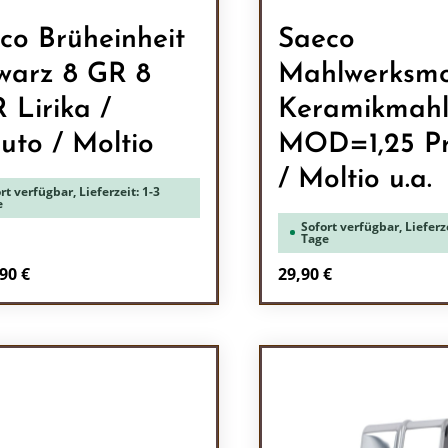
co Brüheinheit
Saeco
warz 8 GR 8
Mahlwerksmo
 Lirika /
Keramikmahl
uto / Moltio
MOD=1,25 P
/ Moltio u.a.
rt verfügbar, Lieferzeit: 1-3
e
Sofort verfügbar, Lieferze
Tage
Regulärer Preis:
90 €
29,90 €
Produkt Anzah