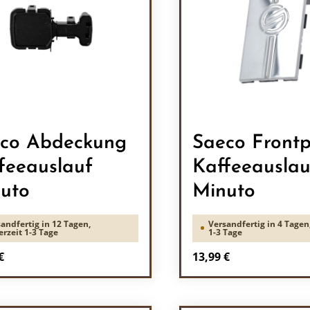
co Abdeckung
Saeco Frontp
feeauslauf
Kaffeeauslau
uto
Minuto
andfertig in 12 Tagen,
Versandfertig in 4 Tagen,
erzeit 1-3 Tage
1-3 Tage
rer Preis:
Regulärer Preis:
€
13,99 €
odukt Anzahl: Gib den gewünschten Wert 
Produkt Anzah