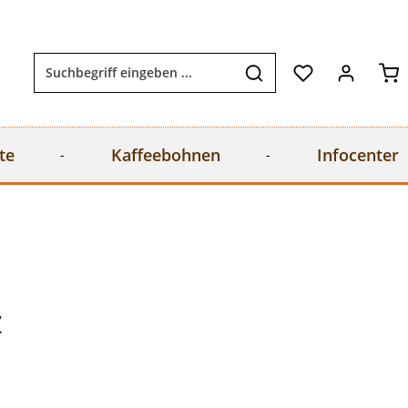
Wa
te
Kaffeebohnen
Infocenter
z