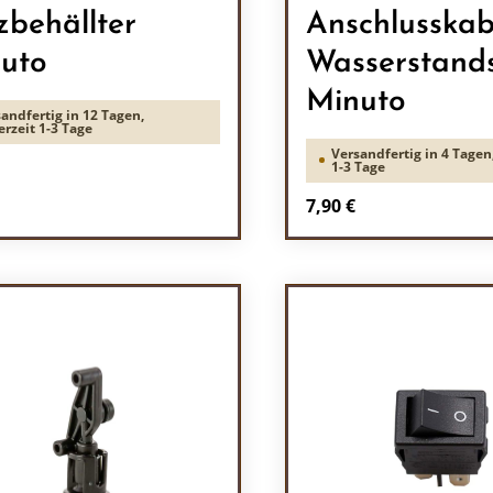
zbehällter
Anschlusskab
uto
Wasserstand
Minuto
andfertig in 12 Tagen,
erzeit 1-3 Tage
Versandfertig in 4 Tagen,
1-3 Tage
rer Preis:
Regulärer Preis:
7,90 €
odukt Anzahl: Gib den gewünschten Wert 
Produkt Anzah