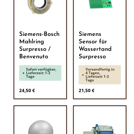
Siemens-Bosch
Siemens
Mahlring
Sensor für
Surpresso /
Wassertand
Benvenuto
Surpresso
Sofort verfügbar,
Versandfertig in
Lieferzeit: 1-3
4 Tagen,
Tage
Lieferzeit 1-3
Tage
Regulärer Preis:
Regulärer Preis:
24,50 €
21,50 €