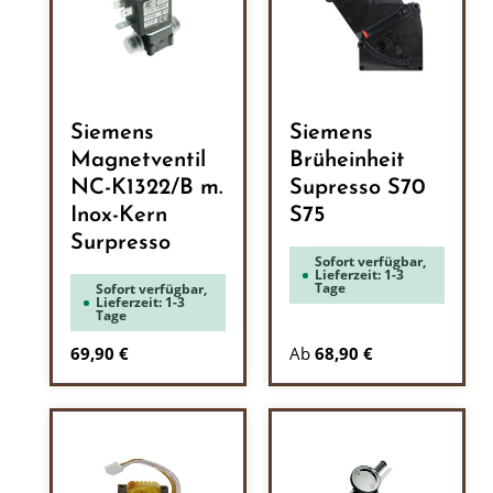
Siemens
Siemens
Magnetventil
Brüheinheit
NC-K1322/B m.
Supresso S70
Inox-Kern
S75
Surpresso
Sofort verfügbar,
Lieferzeit: 1-3
Tage
Sofort verfügbar,
Lieferzeit: 1-3
Tage
Regulärer Preis:
69,90 €
Ab
68,90 €