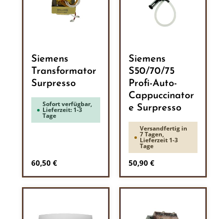
Siemens
Siemens
Transformator
S50/70/75
Surpresso
Profi-Auto-
Cappuccinator
Sofort verfügbar,
e Surpresso
Lieferzeit: 1-3
Tage
Versandfertig in
7 Tagen,
Lieferzeit 1-3
Tage
Regulärer Preis:
Regulärer Preis:
60,50 €
50,90 €