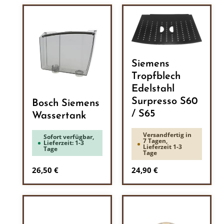
Siemens
Tropfblech
Edelstahl
Surpresso S60
Bosch Siemens
/ S65
Wassertank
Versandfertig in
Sofort verfügbar,
7 Tagen,
Lieferzeit: 1-3
Lieferzeit 1-3
Tage
Tage
Regulärer Preis:
Regulärer Preis:
26,50 €
24,90 €