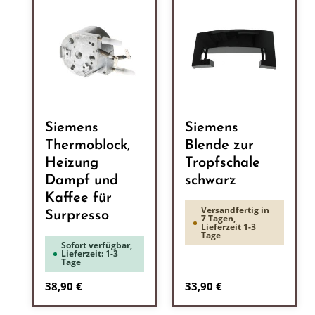
Siemens
Siemens
Thermoblock,
Blende zur
Heizung
Tropfschale
Dampf und
schwarz
Kaffee für
Versandfertig in
Surpresso
7 Tagen,
Lieferzeit 1-3
Tage
Sofort verfügbar,
Lieferzeit: 1-3
Tage
Regulärer Preis:
Regulärer Preis:
38,90 €
33,90 €