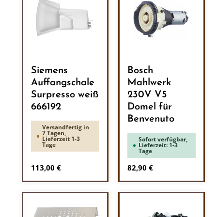
Siemens
Bosch
Auffangschale
Mahlwerk
Surpresso weiß
230V V5
666192
Domel für
Benvenuto
Versandfertig in
7 Tagen,
Lieferzeit 1-3
Sofort verfügbar,
Tage
Lieferzeit: 1-3
Tage
Regulärer Preis:
Regulärer Preis:
113,00 €
82,90 €