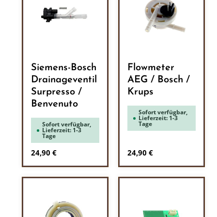
Siemens-Bosch
Flowmeter
Drainageventil
AEG / Bosch /
Surpresso /
Krups
Benvenuto
Sofort verfügbar,
Lieferzeit: 1-3
Tage
Sofort verfügbar,
Lieferzeit: 1-3
Tage
Regulärer Preis:
Regulärer Preis:
24,90 €
24,90 €