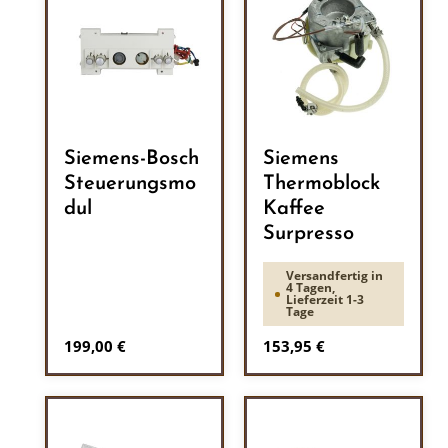
Siemens-Bosch
Siemens
Steuerungsmo
Thermoblock
dul
Kaffee
Surpresso
Versandfertig in
4 Tagen,
Lieferzeit 1-3
Tage
Regulärer Preis:
Regulärer Preis:
199,00 €
153,95 €