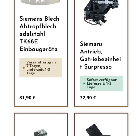
Siemens Blech
Abtropfblech
edelstahl
TK68E
Siemens
Einbaugeräte
Antrieb,
Getriebeeinhei
Versandfertig in
7 Tagen,
t Surpresso
Lieferzeit 1-3
Tage
Sofort verfügbar,
Lieferzeit: 1-3
Tage
Regulärer Preis:
Regulärer Preis:
81,90 €
72,90 €