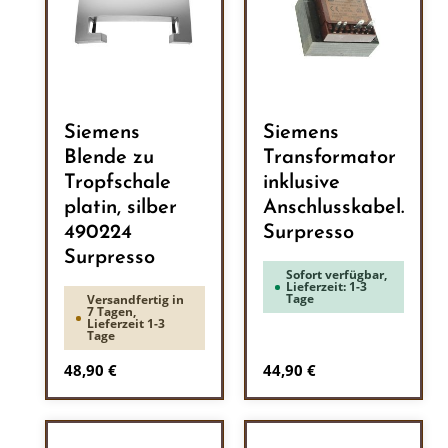
Siemens
Siemens
Blende zu
Transformator
Tropfschale
inklusive
platin, silber
Anschlusskabel.
490224
Surpresso
Surpresso
Sofort verfügbar,
Lieferzeit: 1-3
Tage
Versandfertig in
7 Tagen,
Lieferzeit 1-3
Tage
Regulärer Preis:
Regulärer Preis:
48,90 €
44,90 €