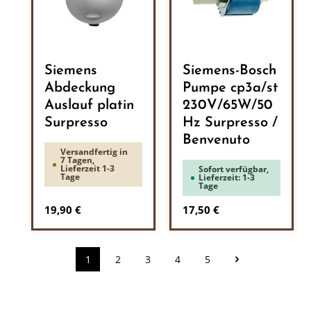
Siemens
Siemens-Bosch
Abdeckung
Pumpe cp3a/st
Auslauf platin
230V/65W/50
Surpresso
Hz Surpresso /
Benvenuto
Versandfertig in
7 Tagen,
Lieferzeit 1-3
Sofort verfügbar,
Tage
Lieferzeit: 1-3
Tage
Regulärer Preis:
Regulärer Preis:
19,90 €
17,50 €
1
2
3
4
5
Seite
Seite
Seite
Seite
Seite