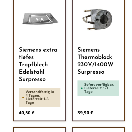
Siemens extra
Siemens
tiefes
Thermoblock
Tropfblech
230V/1400W
Edelstahl
Surpresso
Surpresso
Sofort verfügbar,
Lieferzeit: 1-3
Tage
Versandfertig in
4 Tagen,
Lieferzeit 1-3
Tage
Regulärer Preis:
Regulärer Preis:
40,50 €
39,90 €