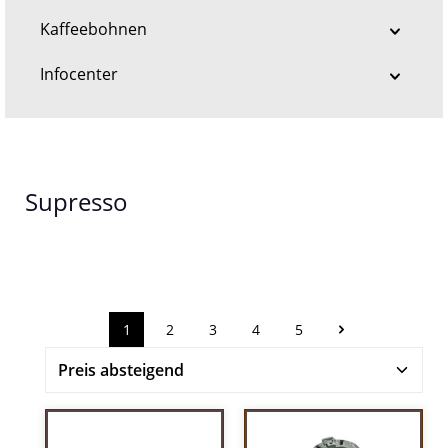
Kaffeebohnen
Infocenter
Supresso
1
2
3
4
5
Seite
Seite
Seite
Seite
Seite