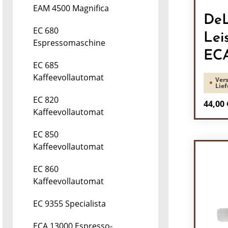
EAM 4500 Magnifica
DeL
EC 680
Lei
Espressomaschine
ECA
EC 685
Kaffeevollautomat
Vers
Lief
EC 820
Regulä
44,00 
Kaffeevollautomat
Pr
EC 850
Kaffeevollautomat
EC 860
Kaffeevollautomat
EC 9355 Specialista
ECA 13000 Espresso-