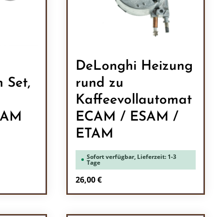
DeLonghi Heizung
 Set,
rund zu
Kaffeevollautomat
CAM
ECAM / ESAM /
ETAM
Sofort verfügbar, Lieferzeit: 1-3
Tage
Regulärer Preis:
26,00 €
ein oder benutze die Schaltflächen um 
l: Gib den gewünschten Wert ein oder b
Produkt Anzahl: Gib den