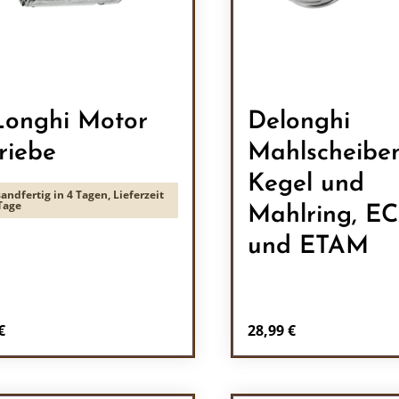
onghi Motor
Delonghi
riebe
Mahlscheiben
Kegel und
andfertig in 4 Tagen, Lieferzeit
Tage
Mahlring, E
und ETAM
rer Preis:
Regulärer Preis:
€
28,99 €
odukt Anzahl: Gib den gewünschten Wert 
Produkt Anzah