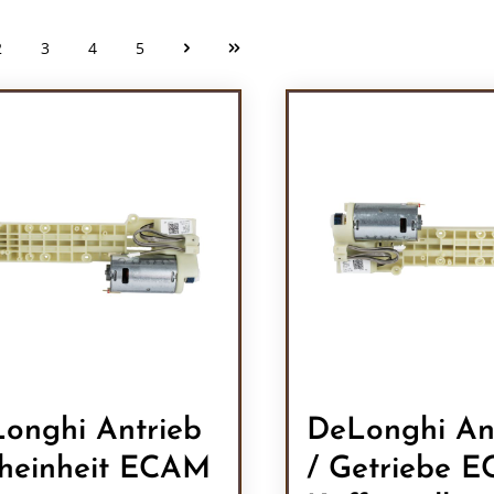
2
3
4
5
Seite
Seite
Seite
Seite
onghi Antrieb
DeLonghi An
heinheit ECAM
/ Getriebe 