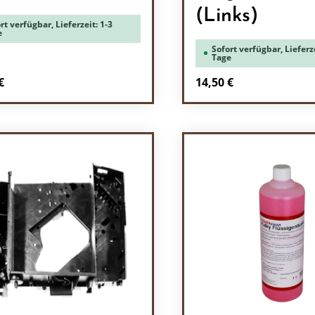
(Links)
rt verfügbar, Lieferzeit: 1-3
e
Sofort verfügbar, Lieferze
Tage
rer Preis:
Regulärer Preis:
€
14,50 €
odukt Anzahl: Gib den gewünschten Wert 
Produkt Anzah