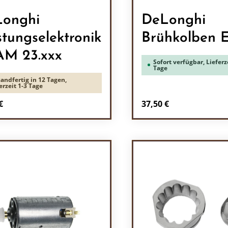
onghi
DeLonghi
stungselektronik
Brühkolben
M 23.xxx
Sofort verfügbar, Lieferze
Tage
andfertig in 12 Tagen,
erzeit 1-3 Tage
rer Preis:
Regulärer Preis:
€
37,50 €
odukt Anzahl: Gib den gewünschten Wert 
Produkt Anzah