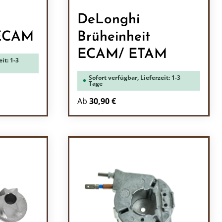
DeLonghi
 ECAM
Brüheinheit
ECAM/ ETAM
it: 1-3
Sofort verfügbar, Lieferzeit: 1-3
Tage
Ab
30,90 €
ein oder benutze die Schaltflächen um 
l: Gib den gewünschten Wert ein oder b