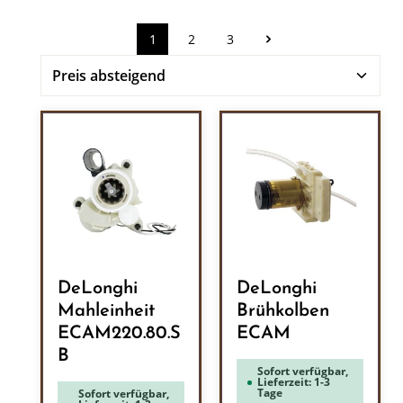
1
2
3
Seite
Seite
Seite
DeLonghi
DeLonghi
Mahleinheit
Brühkolben
ECAM220.80.S
ECAM
B
Sofort verfügbar,
Lieferzeit: 1-3
Tage
Sofort verfügbar,