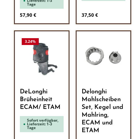
Lieferzeit: 1-3
Tage
Regulärer Preis:
Regulärer Preis:
57,90 €
37,50 €
3.24
%
DeLonghi
Delonghi
Brüheinheit
Mahlscheiben
ECAM/ ETAM
Set, Kegel und
Mahlring,
Sofort verfügbar,
ECAM und
Lieferzeit: 1-3
Tage
ETAM