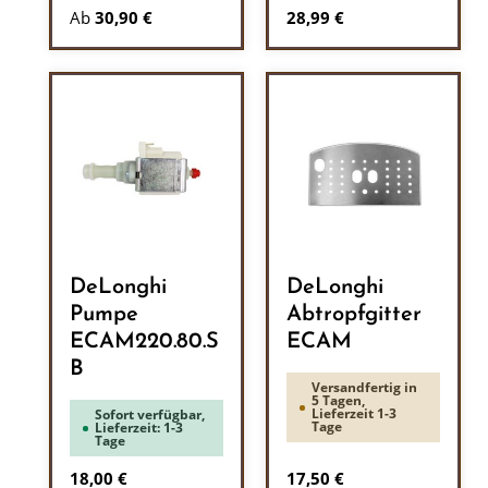
Regulärer Preis:
Ab
30,90 €
28,99 €
DeLonghi
DeLonghi
Pumpe
Abtropfgitter
ECAM220.80.S
ECAM
B
Versandfertig in
5 Tagen,
Lieferzeit 1-3
Sofort verfügbar,
Tage
Lieferzeit: 1-3
Tage
Regulärer Preis:
Regulärer Preis:
18,00 €
17,50 €