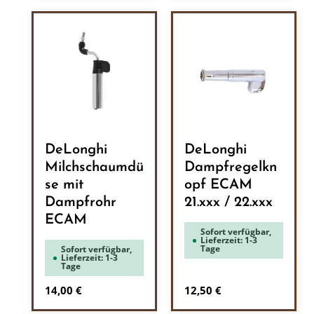
DeLonghi
DeLonghi
Milchschaumdü
Dampfregelkn
se mit
opf ECAM
Dampfrohr
21.xxx / 22.xxx
ECAM
Sofort verfügbar,
Lieferzeit: 1-3
Tage
Sofort verfügbar,
Lieferzeit: 1-3
Tage
Regulärer Preis:
Regulärer Preis:
14,00 €
12,50 €