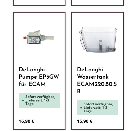
DeLonghi
DeLonghi
Pumpe EP5GW
Wassertank
für ECAM
ECAM220.80.S
B
Sofort verfügbar,
Lieferzeit: 1-3
Tage
Sofort verfügbar,
Lieferzeit: 1-3
Tage
Regulärer Preis:
Regulärer Preis:
16,90 €
15,90 €