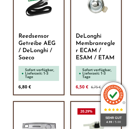
Reedsensor
DeLonghi
Getreibe AEG
Membranregle
/ DeLonghi /
r ECAM /
Saeco
ESAM / ETAM
Sofort verfügbar,
Sofort verfügbar,
Lieferzeit: 1-3
Lieferzeit: 1-3
Tage
Tage
Regulärer Preis:
Regulärer Preis:
Verkaufspreis:
6,80 €
6,50 €
6,75 €
20.29
%
SEHR GUT
4.99
/ 5.00