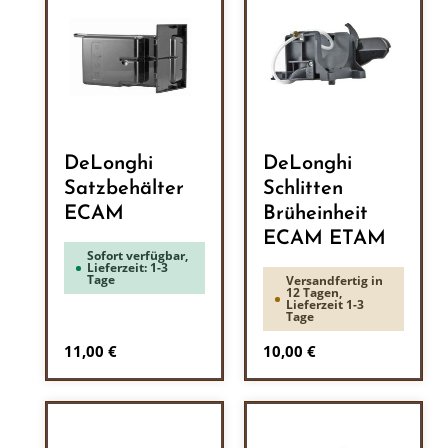
DeLonghi
DeLonghi
Satzbehälter
Schlitten
ECAM
Brüheinheit
ECAM ETAM
Sofort verfügbar,
Lieferzeit: 1-3
Tage
Versandfertig in
12 Tagen,
Lieferzeit 1-3
Tage
Regulärer Preis:
Regulärer Preis:
11,00 €
10,00 €