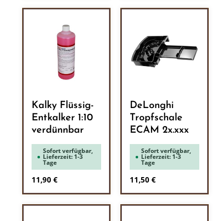
Kalky Flüssig-
DeLonghi
Entkalker 1:10
Tropfschale
verdünnbar
ECAM 2x.xxx
Sofort verfügbar,
Sofort verfügbar,
Lieferzeit: 1-3
Lieferzeit: 1-3
Tage
Tage
Regulärer Preis:
Regulärer Preis:
11,90 €
11,50 €