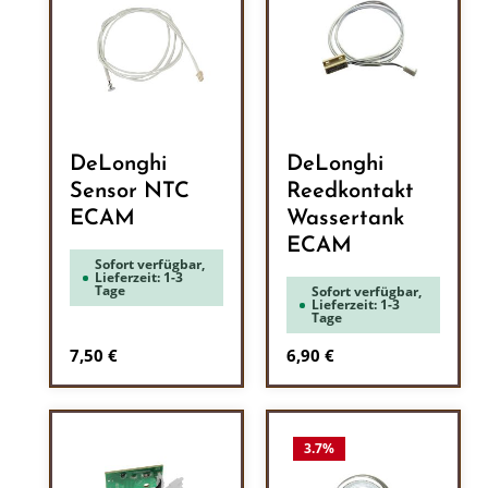
DeLonghi
DeLonghi
Sensor NTC
Reedkontakt
ECAM
Wassertank
ECAM
Sofort verfügbar,
Lieferzeit: 1-3
Tage
Sofort verfügbar,
Lieferzeit: 1-3
Tage
Regulärer Preis:
Regulärer Preis:
7,50 €
6,90 €
3.7
%