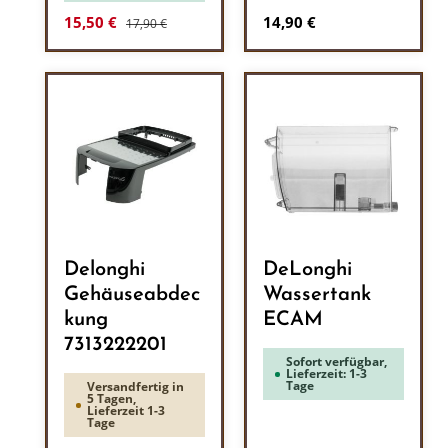
Regulärer Preis:
Verkaufspreis:
Regulärer Preis:
15,50 €
14,90 €
17,90 €
Delonghi
DeLonghi
Gehäuseabdec
Wassertank
kung
ECAM
7313222201
Sofort verfügbar,
Lieferzeit: 1-3
Tage
Versandfertig in
5 Tagen,
Lieferzeit 1-3
Tage