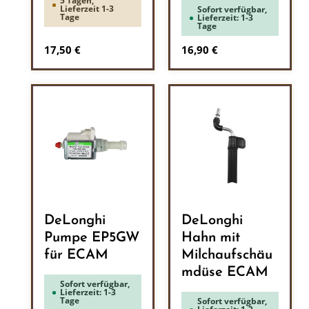
5 Tagen,
Lieferzeit 1-3
Sofort verfügbar,
Tage
Lieferzeit: 1-3
Tage
Regulärer Preis:
Regulärer Preis:
17,50 €
16,90 €
DeLonghi
DeLonghi
Pumpe EP5GW
Hahn mit
für ECAM
Milchaufschäu
mdüse ECAM
Sofort verfügbar,
Lieferzeit: 1-3
Tage
Sofort verfügbar,