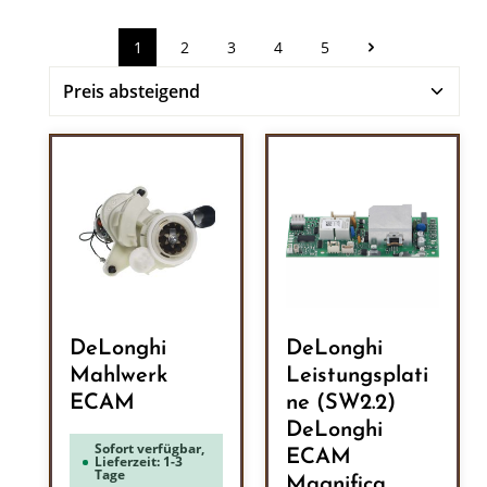
1
2
3
4
5
Seite
Seite
Seite
Seite
Seite
DeLonghi
DeLonghi
Mahlwerk
Leistungsplati
ECAM
ne (SW2.2)
DeLonghi
Sofort verfügbar,
ECAM
Lieferzeit: 1-3
Tage
Magnifica