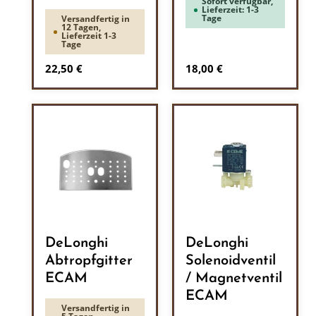
Sofort verfügbar,
Lieferzeit: 1-3
Tage
Versandfertig in
12 Tagen,
Lieferzeit 1-3
Tage
Regulärer Preis:
Regulärer Preis:
22,50 €
18,00 €
DeLonghi
DeLonghi
Abtropfgitter
Solenoidventil
ECAM
/ Magnetventil
ECAM
Versandfertig in