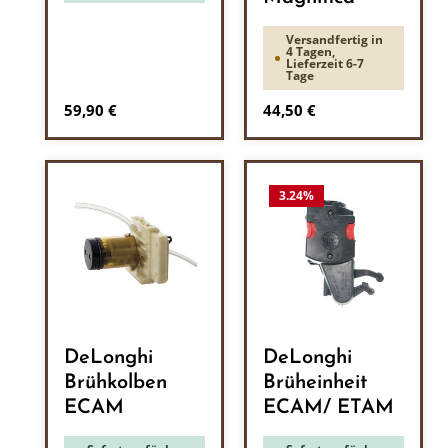
Versandfertig in
4 Tagen,
Lieferzeit 6-7
Tage
Regulärer Preis:
Regulärer Preis:
59,90 €
44,50 €
3.24
%
DeLonghi
DeLonghi
Brühkolben
Brüheinheit
ECAM
ECAM/ ETAM