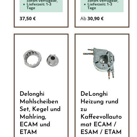
Sofort verfügbar,
Sofort verfügbar,
Lieferzeit: 1-3
Lieferzeit: 1-3
Tage
Tage
Regulärer Preis:
37,50 €
Ab
30,90 €
Delonghi
DeLonghi
Mahlscheiben
Heizung rund
Set, Kegel und
zu
Mahlring,
Kaffeevollauto
ECAM und
mat ECAM /
ETAM
ESAM / ETAM