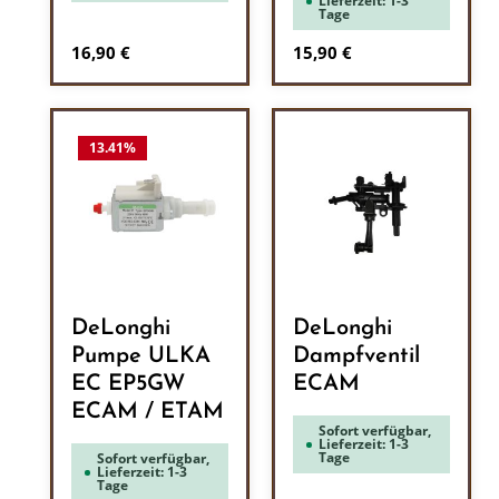
Lieferzeit: 1-3
Tage
Regulärer Preis:
Regulärer Preis:
16,90 €
15,90 €
13.41
%
DeLonghi
DeLonghi
Pumpe ULKA
Dampfventil
EC EP5GW
ECAM
ECAM / ETAM
Sofort verfügbar,
Lieferzeit: 1-3
Tage
Sofort verfügbar,
Lieferzeit: 1-3
Tage