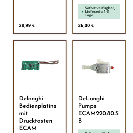
Sofort verfügbar,
Lieferzeit: 1-3
Tage
Regulärer Preis:
Regulärer Preis:
28,99 €
26,00 €
Delonghi
DeLonghi
Bedienplatine
Pumpe
mit
ECAM220.80.S
Drucktasten
B
ECAM