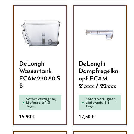
DeLonghi
DeLonghi
Wassertank
Dampfregelkn
ECAM220.80.S
opf ECAM
B
21.xxx / 22.xxx
Sofort verfügbar,
Sofort verfügbar,
Lieferzeit: 1-3
Lieferzeit: 1-3
Tage
Tage
Regulärer Preis:
Regulärer Preis:
15,90 €
12,50 €