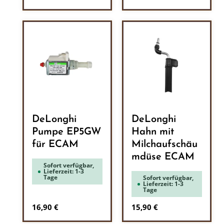
DeLonghi
DeLonghi
Pumpe EP5GW
Hahn mit
für ECAM
Milchaufschäu
mdüse ECAM
Sofort verfügbar,
Lieferzeit: 1-3
Tage
Sofort verfügbar,
Lieferzeit: 1-3
Tage
Regulärer Preis:
Regulärer Preis:
16,90 €
15,90 €