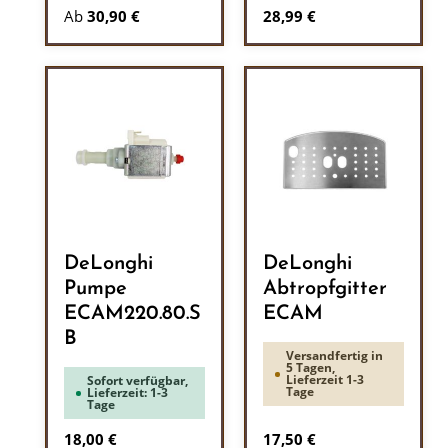
Regulärer Preis:
Ab
30,90 €
28,99 €
DeLonghi
DeLonghi
Pumpe
Abtropfgitter
ECAM220.80.S
ECAM
B
Versandfertig in
5 Tagen,
Lieferzeit 1-3
Sofort verfügbar,
Tage
Lieferzeit: 1-3
Tage
Regulärer Preis:
Regulärer Preis:
18,00 €
17,50 €