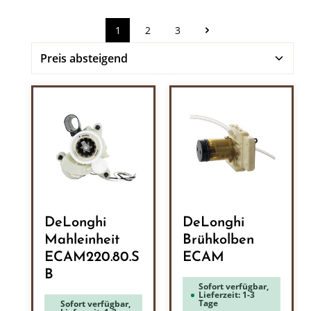
1
2
3
Seite
Seite
Seite
DeLonghi
DeLonghi
Mahleinheit
Brühkolben
ECAM220.80.S
ECAM
B
Sofort verfügbar,
Lieferzeit: 1-3
Tage
Sofort verfügbar,