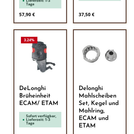
Lieferzeit: 1-3
Tage
Regulärer Preis:
Regulärer Preis:
57,90 €
37,50 €
3.24
%
DeLonghi
Delonghi
Brüheinheit
Mahlscheiben
ECAM/ ETAM
Set, Kegel und
Mahlring,
Sofort verfügbar,
ECAM und
Lieferzeit: 1-3
Tage
ETAM