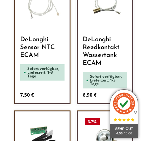
DeLonghi
DeLonghi
Sensor NTC
Reedkontakt
ECAM
Wassertank
ECAM
Sofort verfügbar,
Lieferzeit: 1-3
Tage
Sofort verfügbar,
Lieferzeit: 1-3
Tage
Regulärer Preis:
Regulärer Preis:
7,50 €
6,90 €
3.7
%
SEHR GUT
4.99
/ 5.00