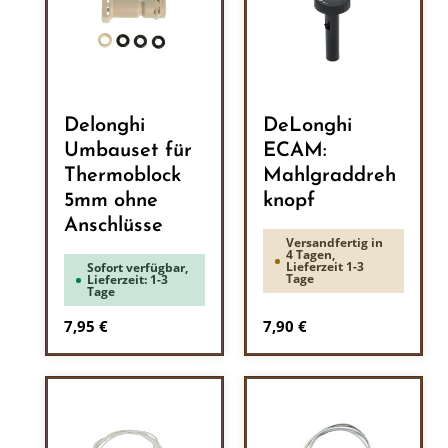
Delonghi
DeLonghi
Umbauset für
ECAM:
Thermoblock
Mahlgraddreh
5mm ohne
knopf
Anschlüsse
Versandfertig in
4 Tagen,
Lieferzeit 1-3
Sofort verfügbar,
Tage
Lieferzeit: 1-3
Tage
Regulärer Preis:
Regulärer Preis:
7,95 €
7,90 €