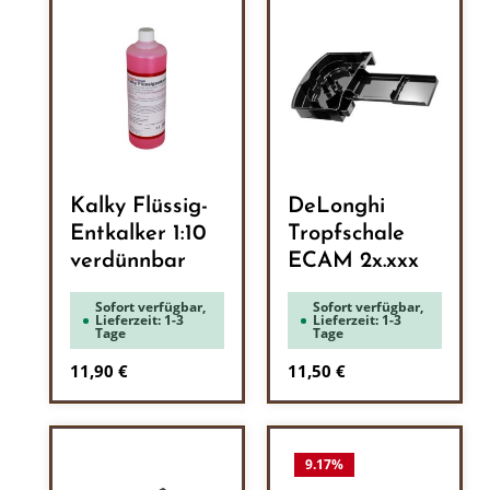
Kalky Flüssig-
DeLonghi
Entkalker 1:10
Tropfschale
verdünnbar
ECAM 2x.xxx
Sofort verfügbar,
Sofort verfügbar,
Lieferzeit: 1-3
Lieferzeit: 1-3
Tage
Tage
Regulärer Preis:
Regulärer Preis:
11,90 €
11,50 €
9.17
%