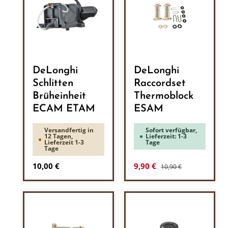
DeLonghi
DeLonghi
Schlitten
Raccordset
Brüheinheit
Thermoblock
ECAM ETAM
ESAM
Versandfertig in
Sofort verfügbar,
12 Tagen,
Lieferzeit: 1-3
Lieferzeit 1-3
Tage
Tage
Regulärer Preis:
Regulärer Preis:
Verkaufspreis:
10,00 €
9,90 €
10,90 €