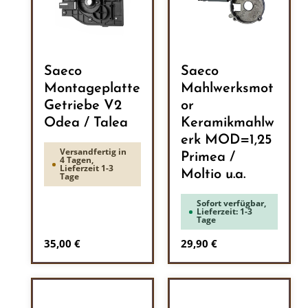
Saeco
Saeco
Montageplatte
Mahlwerksmot
Getriebe V2
or
Odea / Talea
Keramikmahlw
erk MOD=1,25
Versandfertig in
Primea /
4 Tagen,
Lieferzeit 1-3
Moltio u.a.
Tage
Sofort verfügbar,
Lieferzeit: 1-3
Tage
Regulärer Preis:
Regulärer Preis:
35,00 €
29,90 €