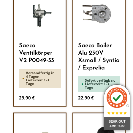
Saeco
Saeco Boiler
Ventilkörper
Alu 230V
V2 P0049-53
Xsmall / Syntia
/ Exprelia
Versandfertig in
4 Tagen,
Lieferzeit 1-3
Sofort verfügbar,
Tage
Lieferzeit: 1-3
Tage
Regulärer Preis:
Regulärer Preis:
29,90 €
22,90 €
SEHR GUT
4.99
/ 5.00