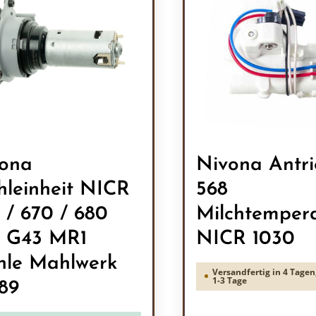
ona
Nivona Antr
leinheit NICR
568
 / 670 / 680
Milchtemper
 G43 MR1
NICR 1030
le Mahlwerk
Versandfertig in 4 Tagen,
1-3 Tage
189