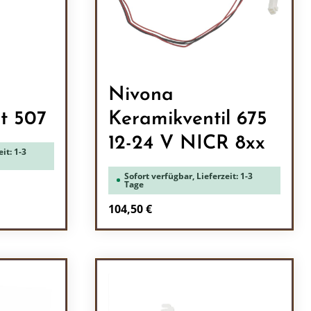
Nivona
it 507
Keramikventil 675
12-24 V NICR 8xx
it: 1-3
Sofort verfügbar, Lieferzeit: 1-3
Tage
Regulärer Preis:
104,50 €
ein oder benutze die Schaltflächen um 
l: Gib den gewünschten Wert ein oder b
Produkt Anzahl: Gib den