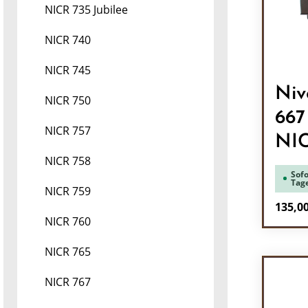
NICR 735 Jubilee
NICR 740
NICR 745
Niv
NICR 750
667
NICR 757
NIC
NICR 758
Sofo
Tag
NICR 759
Regulä
135,00
NICR 760
Pr
NICR 765
NICR 767