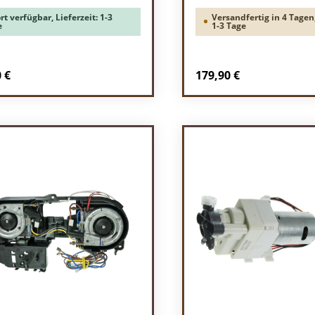
rt verfügbar, Lieferzeit: 1-3
Versandfertig in 4 Tagen,
e
1-3 Tage
rer Preis:
Regulärer Preis:
 €
179,90 €
odukt Anzahl: Gib den gewünschten Wert 
Produkt Anzah