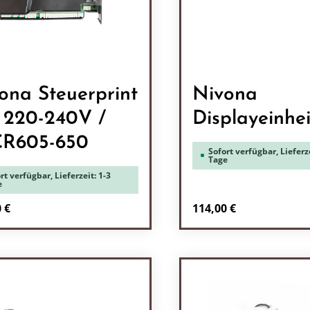
ona Steuerprint
Nivona
 220-240V /
Displayeinhe
R605-650
Sofort verfügbar, Lieferze
Tage
rt verfügbar, Lieferzeit: 1-3
e
rer Preis:
Regulärer Preis:
 €
114,00 €
odukt Anzahl: Gib den gewünschten Wert 
Produkt Anzah