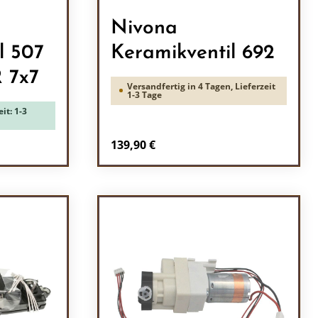
Nivona
l 507
Keramikventil 692
 7x7
Versandfertig in 4 Tagen, Lieferzeit
1-3 Tage
it: 1-3
Regulärer Preis:
139,90 €
ein oder benutze die Schaltflächen um 
l: Gib den gewünschten Wert ein oder b
Produkt Anzahl: Gib den