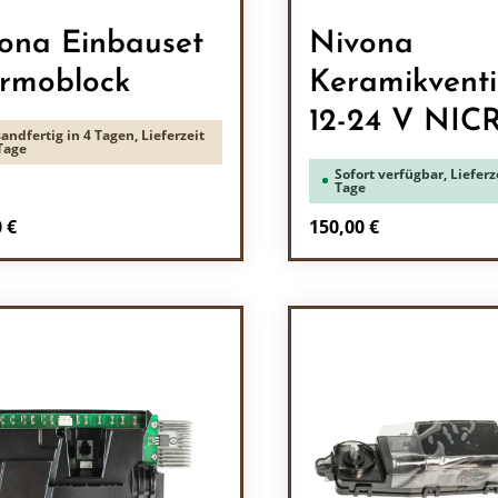
ona Einbauset
Nivona
rmoblock
Keramikventi
12-24 V NICR
andfertig in 4 Tagen, Lieferzeit
Tage
Sofort verfügbar, Lieferze
Tage
rer Preis:
Regulärer Preis:
 €
150,00 €
odukt Anzahl: Gib den gewünschten Wert 
Produkt Anzah