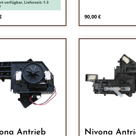
rt verfügbar, Lieferzeit: 1-3
e
rer Preis:
Regulärer Preis:
€
90,00 €
odukt Anzahl: Gib den gewünschten Wert 
Produkt Anzah
ona Antrieb
Nivona Antr