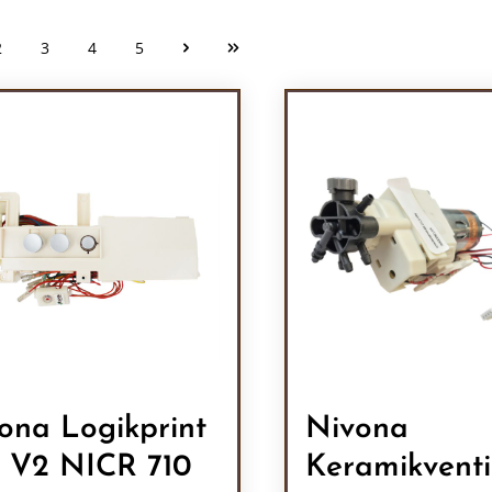
2
3
4
5
Seite
Seite
Seite
Seite
ona Logikprint
Nivona
 V2 NICR 710
Keramikventi