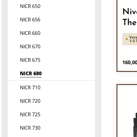
NICR 650
Niv
NICR 656
The
NICR 660
Vers
1-3 
NICR 670
NICR 675
Regulä
160,00
NICR 680
Pr
NICR 710
NICR 720
NICR 725
NICR 730