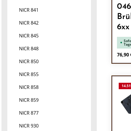
046
NICR 841
Brü
NICR 842
6xx
NICR 845
Sofo
Tag
NICR 848
Regulä
76,90 
NICR 850
Pr
NICR 855
14.51
NICR 858
NICR 859
NICR 877
NICR 930