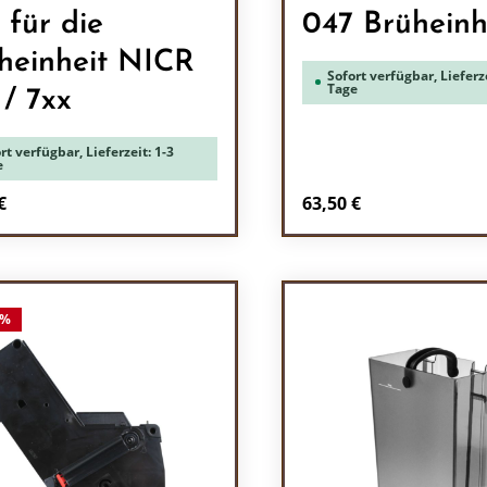
 für die
047 Brüheinh
heinheit NICR
Sofort verfügbar, Lieferze
Tage
 / 7xx
rt verfügbar, Lieferzeit: 1-3
e
rer Preis:
Regulärer Preis:
€
63,50 €
odukt Anzahl: Gib den gewünschten Wert 
Produkt Anzah
%