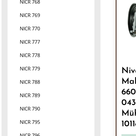
NICR 768
NICR 769
NICR 770
NICR 777
NICR 778
NICR 779
Niv
Mah
NICR 788
660
NICR 789
043
NICR 790
Müh
NICR 795
101
NICR 796