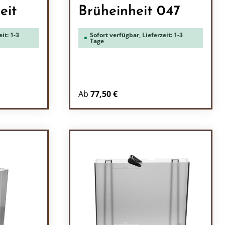
eit
Brüheinheit 047
it: 1-3
Sofort verfügbar, Lieferzeit: 1-3
Tage
Ab
77,50 €
ein oder benutze die Schaltflächen um 
l: Gib den gewünschten Wert ein oder b