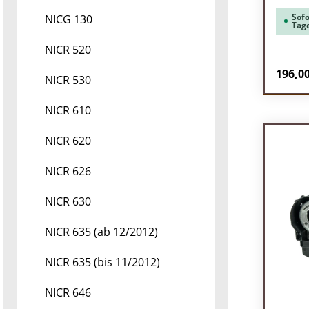
Sofo
NICG 130
Tag
NICR 520
Regulä
196,00
NICR 530
Pr
NICR 610
NICR 620
NICR 626
NICR 630
NICR 635 (ab 12/2012)
NICR 635 (bis 11/2012)
NICR 646