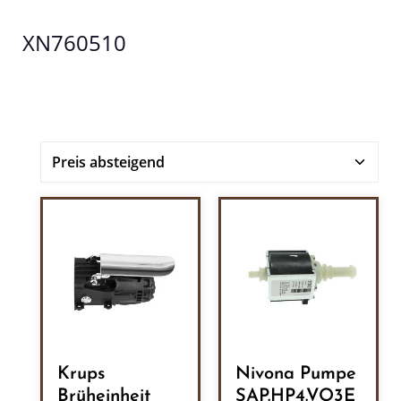
XN760510
Krups
Nivona Pumpe
Brüheinheit
SAP.HP4.VO3E