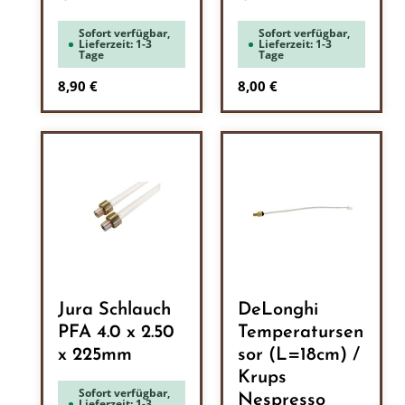
Sofort verfügbar,
Sofort verfügbar,
Lieferzeit: 1-3
Lieferzeit: 1-3
Tage
Tage
Regulärer Preis:
Regulärer Preis:
8,90 €
8,00 €
Jura Schlauch
DeLonghi
PFA 4.0 x 2.50
Temperatursen
x 225mm
sor (L=18cm) /
Krups
Sofort verfügbar,
Nespresso
Lieferzeit: 1-3