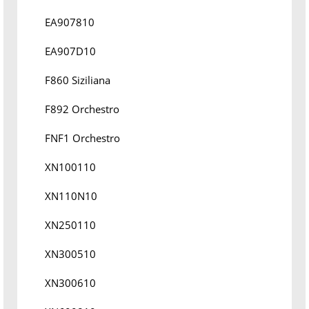
EA907810
EA907D10
F860 Siziliana
F892 Orchestro
FNF1 Orchestro
XN100110
XN110N10
XN250110
XN300510
XN300610