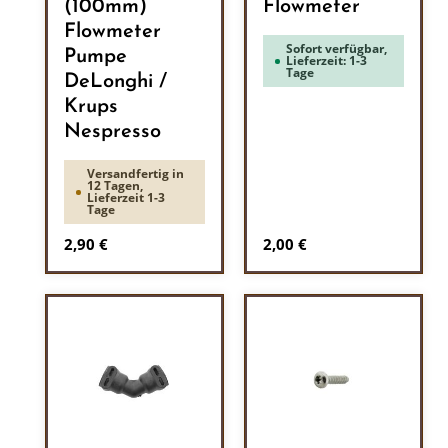
(100mm)
Flowmeter
Flowmeter
Sofort verfügbar,
Pumpe
Lieferzeit: 1-3
Tage
DeLonghi /
Krups
Nespresso
Versandfertig in
12 Tagen,
Lieferzeit 1-3
Tage
Regulärer Preis:
Regulärer Preis:
2,90 €
2,00 €