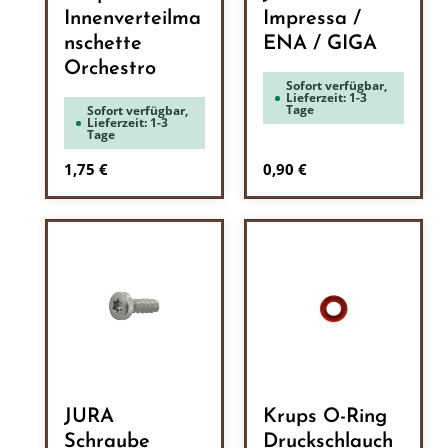
Innenverteilma
Impressa /
nschette
ENA / GIGA
Orchestro
Sofort verfügbar,
Lieferzeit: 1-3
Tage
Sofort verfügbar,
Lieferzeit: 1-3
Tage
Regulärer Preis:
Regulärer Preis:
1,75 €
0,90 €
JURA
Krups O-Ring
Schraube
Druckschlauch