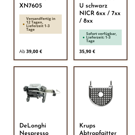
XN7605
U schwarz
NICR 6xx / 7xx
Versandfertig in
/ 8xx
12 Tagen,
Lieferzeit 1-3
Tage
Sofort verfügbar,
Lieferzeit: 1-3
Tage
Regulärer Preis:
Ab
39,00 €
35,90 €
DeLonghi
Krups
Nespresso
Abtropfgitter