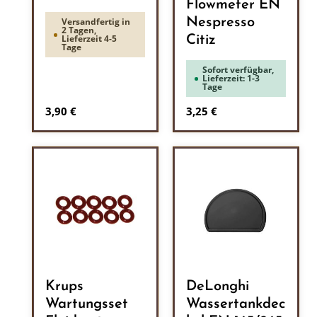
Flowmeter EN
Nespresso
Versandfertig in
2 Tagen,
Lieferzeit 4-5
Citiz
Tage
Sofort verfügbar,
Lieferzeit: 1-3
Tage
Regulärer Preis:
Regulärer Preis:
3,90 €
3,25 €
Krups
DeLonghi
Wartungsset
Wassertankdec