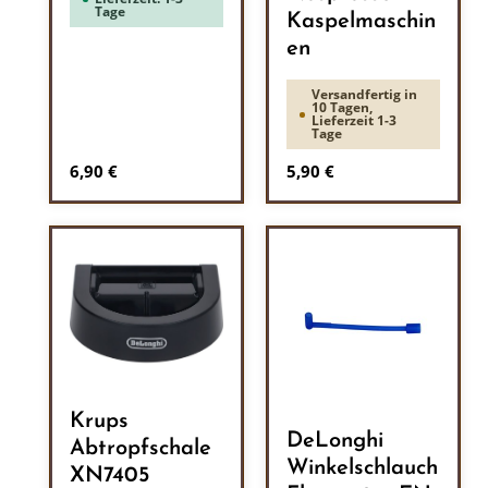
Tage
Kaspelmaschin
en
Versandfertig in
10 Tagen,
Lieferzeit 1-3
Tage
Regulärer Preis:
Regulärer Preis:
6,90 €
5,90 €
Krups
DeLonghi
Abtropfschale
Winkelschlauch
XN7405