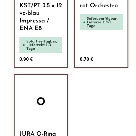
KST/PT 3.5 x 12
rot Orchestro
vz-blau
Sofort verfügbar,
Impressa /
Lieferzeit: 1-3
Tage
ENA E8
Sofort verfügbar,
Lieferzeit: 1-3
Tage
Regulärer Preis:
Regulärer Preis:
0,90 €
0,70 €
JURA O-Ring