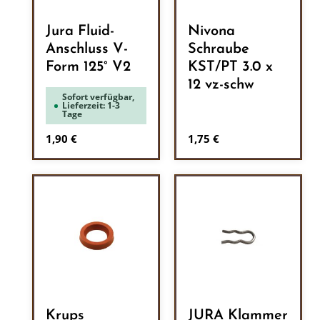
Jura Fluid-
Nivona
Anschluss V-
Schraube
Form 125° V2
KST/PT 3.0 x
12 vz-schw
Sofort verfügbar,
Lieferzeit: 1-3
Tage
Regulärer Preis:
Regulärer Preis:
1,90 €
1,75 €
Krups
JURA Klammer