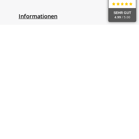
SEHR GUT
Informationen
4.99
/ 5.00
Gesetzliche Informationen
Widerrufsrecht
Alle Preise inkl. gesetzl. Mehrwertsteuer zzgl.
Versandkosten
und ggf. Nachnahmegebühren, wenn nicht anders
angegeben.