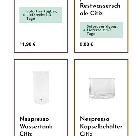
Restwassersch
Sofort verfügbar,
ale Citiz
Lieferzeit: 1-3
Tage
Sofort verfügbar,
Lieferzeit: 1-3
Tage
Regulärer Preis:
Regulärer Preis:
11,90 €
9,00 €
Nespresso
Nespresso
Wassertank
Kapselbehälter
Citiz
Citiz