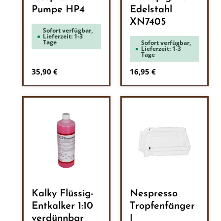
Pumpe HP4
Edelstahl
XN7405
Sofort verfügbar,
Lieferzeit: 1-3
Tage
Sofort verfügbar,
Lieferzeit: 1-3
Tage
Regulärer Preis:
Regulärer Preis:
35,90 €
16,95 €
Kalky Flüssig-
Nespresso
Entkalker 1:10
Tropfenfänger
verdünnbar
|