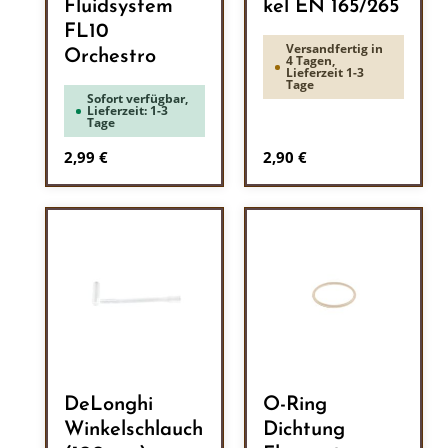
Fluidsystem
kel EN 165/265
FL10
Versandfertig in
Orchestro
4 Tagen,
Lieferzeit 1-3
Tage
Sofort verfügbar,
Lieferzeit: 1-3
Tage
Regulärer Preis:
Regulärer Preis:
2,99 €
2,90 €
DeLonghi
O-Ring
Winkelschlauch
Dichtung