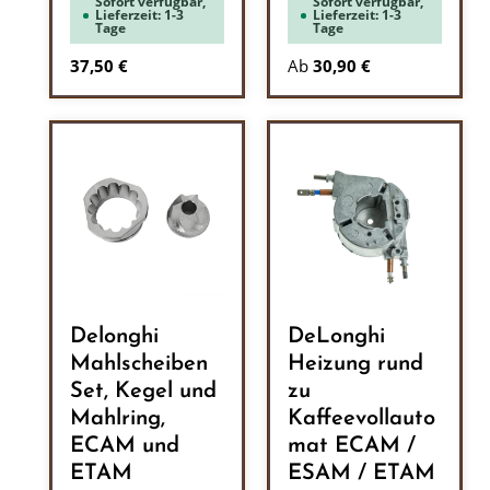
Sofort verfügbar,
Sofort verfügbar,
Lieferzeit: 1-3
Lieferzeit: 1-3
Tage
Tage
Regulärer Preis:
37,50 €
Ab
30,90 €
Delonghi
DeLonghi
Mahlscheiben
Heizung rund
Set, Kegel und
zu
Mahlring,
Kaffeevollauto
ECAM und
mat ECAM /
ETAM
ESAM / ETAM