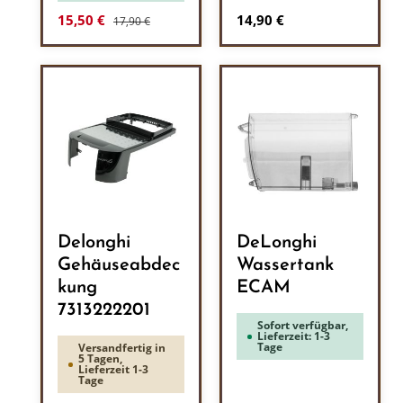
Regulärer Preis:
Verkaufspreis:
Regulärer Preis:
15,50 €
14,90 €
17,90 €
Delonghi
DeLonghi
Gehäuseabdec
Wassertank
kung
ECAM
7313222201
Sofort verfügbar,
Lieferzeit: 1-3
Tage
Versandfertig in
5 Tagen,
Lieferzeit 1-3
Tage