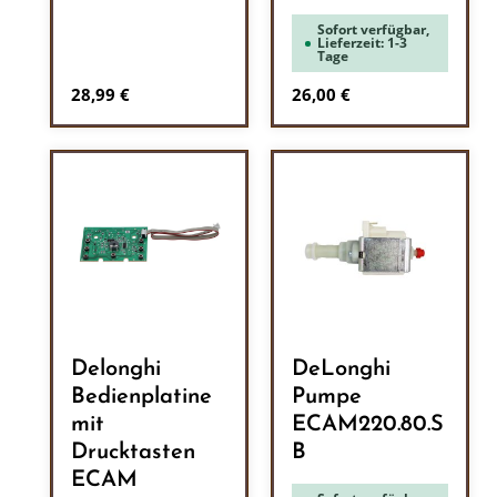
Sofort verfügbar,
Lieferzeit: 1-3
Tage
Regulärer Preis:
Regulärer Preis:
28,99 €
26,00 €
Delonghi
DeLonghi
Bedienplatine
Pumpe
mit
ECAM220.80.S
Drucktasten
B
ECAM