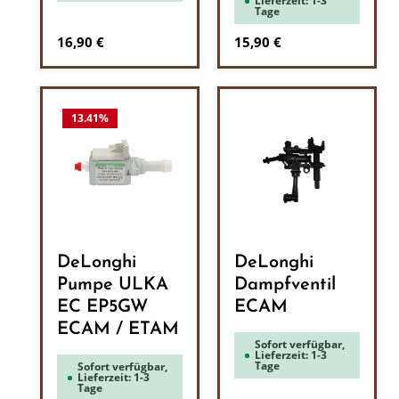
Lieferzeit: 1-3
Tage
Regulärer Preis:
Regulärer Preis:
16,90 €
15,90 €
13.41
%
DeLonghi
DeLonghi
Pumpe ULKA
Dampfventil
EC EP5GW
ECAM
ECAM / ETAM
Sofort verfügbar,
Lieferzeit: 1-3
Tage
Sofort verfügbar,
Lieferzeit: 1-3
Tage