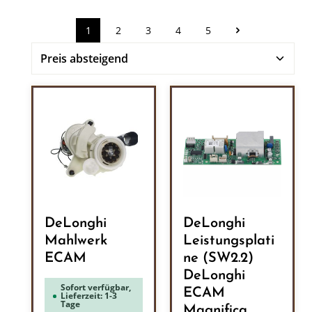
1
2
3
4
5
Seite
Seite
Seite
Seite
Seite
DeLonghi
DeLonghi
Mahlwerk
Leistungsplati
ECAM
ne (SW2.2)
DeLonghi
Sofort verfügbar,
ECAM
Lieferzeit: 1-3
Tage
Magnifica