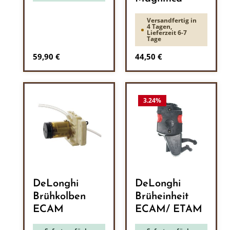
Versandfertig in
4 Tagen,
Lieferzeit 6-7
Tage
Regulärer Preis:
Regulärer Preis:
59,90 €
44,50 €
3.24
%
DeLonghi
DeLonghi
Brühkolben
Brüheinheit
ECAM
ECAM/ ETAM