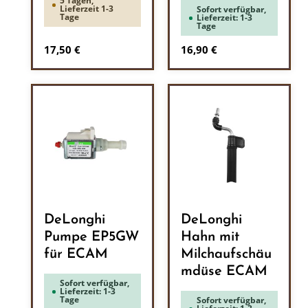
5 Tagen,
Lieferzeit 1-3
Sofort verfügbar,
Tage
Lieferzeit: 1-3
Tage
Regulärer Preis:
Regulärer Preis:
17,50 €
16,90 €
DeLonghi
DeLonghi
Pumpe EP5GW
Hahn mit
für ECAM
Milchaufschäu
mdüse ECAM
Sofort verfügbar,
Lieferzeit: 1-3
Tage
Sofort verfügbar,