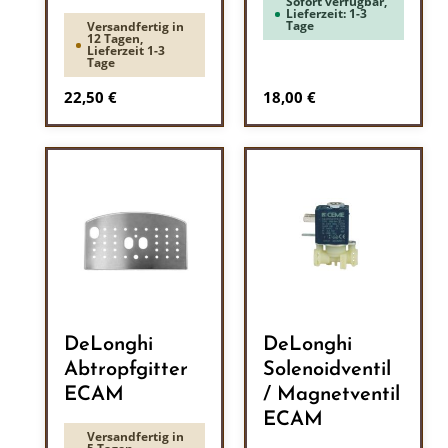
Sofort verfügbar,
Lieferzeit: 1-3
Tage
Versandfertig in
12 Tagen,
Lieferzeit 1-3
Tage
Regulärer Preis:
Regulärer Preis:
22,50 €
18,00 €
DeLonghi
DeLonghi
Abtropfgitter
Solenoidventil
ECAM
/ Magnetventil
ECAM
Versandfertig in