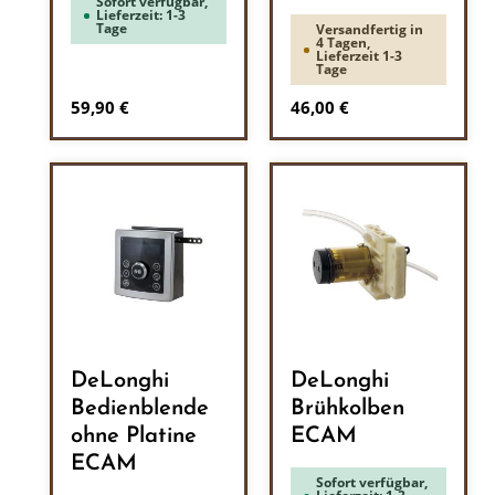
Sofort verfügbar,
Lieferzeit: 1-3
Tage
Versandfertig in
4 Tagen,
Lieferzeit 1-3
Tage
Regulärer Preis:
Regulärer Preis:
59,90 €
46,00 €
DeLonghi
DeLonghi
Bedienblende
Brühkolben
ohne Platine
ECAM
ECAM
Sofort verfügbar,