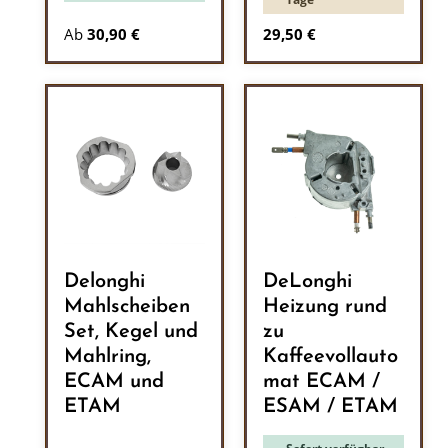
Regulärer Preis:
Ab
30,90 €
29,50 €
Delonghi
DeLonghi
Mahlscheiben
Heizung rund
Set, Kegel und
zu
Mahlring,
Kaffeevollauto
ECAM und
mat ECAM /
ETAM
ESAM / ETAM