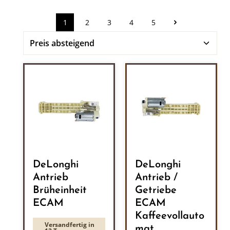
1
2
3
4
5
Seite
Seite
Seite
Seite
Seite
DeLonghi
DeLonghi
Antrieb
Antrieb /
Brüheinheit
Getriebe
ECAM
ECAM
Kaffeevollauto
Versandfertig in
mat