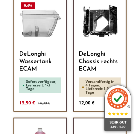
9.4
%
DeLonghi
DeLonghi
Wassertank
Chassis rechts
ECAM
ECAM
Sofort verfügbar,
Versandfertig in
Lieferzeit: 1-3
4 Tagen,
Tage
Lieferzeit 1-3
Tage
Regulärer Preis:
Verkaufspreis:
Regulärer Preis:
13,50 €
12,00 €
14,90 €
SEHR GUT
4.99
/ 5.00