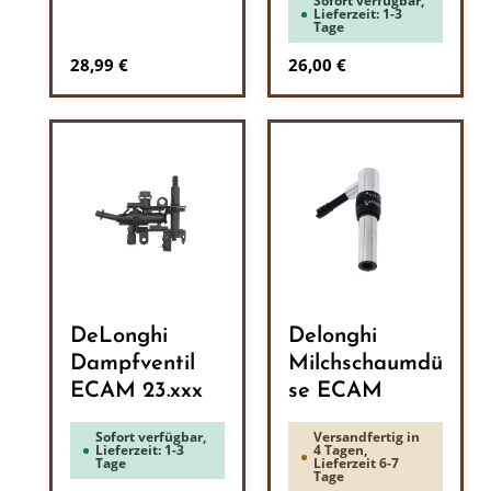
Sofort verfügbar,
Lieferzeit: 1-3
Tage
Regulärer Preis:
Regulärer Preis:
28,99 €
26,00 €
DeLonghi
Delonghi
Dampfventil
Milchschaumdü
ECAM 23.xxx
se ECAM
Sofort verfügbar,
Versandfertig in
Lieferzeit: 1-3
4 Tagen,
Tage
Lieferzeit 6-7
Tage