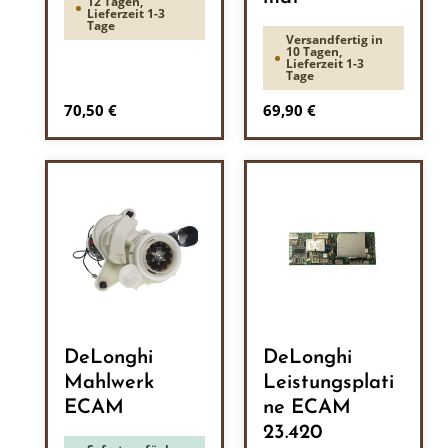
12 Tagen,
Lieferzeit 1-3
Tage
Versandfertig in
10 Tagen,
Lieferzeit 1-3
Tage
Regulärer Preis:
Regulärer Preis:
70,50 €
69,90 €
DeLonghi
DeLonghi
Mahlwerk
Leistungsplati
ECAM
ne ECAM
23.420