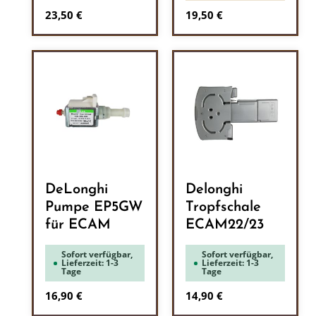
Regulärer Preis:
Regulärer Preis:
23,50 €
19,50 €
DeLonghi
Delonghi
Pumpe EP5GW
Tropfschale
für ECAM
ECAM22/23
Sofort verfügbar,
Sofort verfügbar,
Lieferzeit: 1-3
Lieferzeit: 1-3
Tage
Tage
Regulärer Preis:
Regulärer Preis:
16,90 €
14,90 €