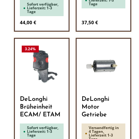
Lieferzeit: 1-3
Tage
Sofort verfügbar,
Lieferzeit: 1-3
Tage
Regulärer Preis:
Regulärer Preis:
44,00 €
37,50 €
3.24
%
DeLonghi
DeLonghi
Brüheinheit
Motor
ECAM/ ETAM
Getriebe
Sofort verfügbar,
Versandfertig in
Lieferzeit: 1-3
4 Tagen,
Tage
Lieferzeit 1-3
Tage