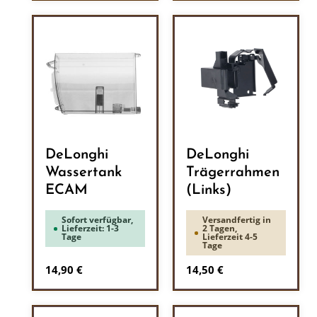
DeLonghi
DeLonghi
Wassertank
Trägerrahmen
ECAM
(Links)
Sofort verfügbar,
Versandfertig in
Lieferzeit: 1-3
2 Tagen,
Tage
Lieferzeit 4-5
Tage
Regulärer Preis:
Regulärer Preis:
14,90 €
14,50 €