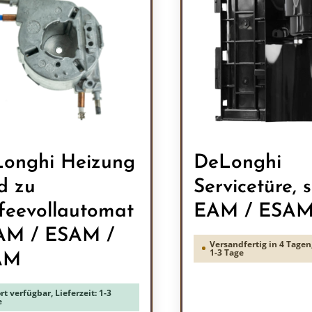
onghi Heizung
DeLonghi
d zu
Servicetüre, s
feevollautomat
EAM / ESA
AM / ESAM /
Versandfertig in 4 Tagen,
1-3 Tage
AM
rt verfügbar, Lieferzeit: 1-3
e