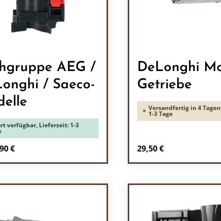
hgruppe AEG /
DeLonghi Mo
onghi / Saeco-
Getriebe
elle
Versandfertig in 4 Tagen,
1-3 Tage
rt verfügbar, Lieferzeit: 1-3
e
Regulärer Preis:
90 €
29,50 €
Produkt Anzah