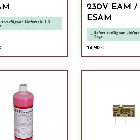
AM
230V EAM /
ESAM
rt verfügbar, Lieferzeit: 1-3
e
Sofort verfügbar, Lieferze
Tage
rer Preis:
Regulärer Preis:
€
14,90 €
odukt Anzahl: Gib den gewünschten Wert 
Produkt Anzah