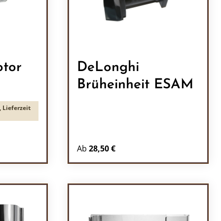
tor
DeLonghi
Brüheinheit ESAM
 Lieferzeit
Ab
28,50 €
l: Gib den gewünschten Wert ein oder b