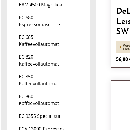
EAM 4500 Magnifica
DeL
EC 680
Lei
Espressomaschine
SW 
EC 685
Kaffeevollautomat
Vers
Lief
EC 820
Regulä
56,00 
Kaffeevollautomat
Pr
EC 850
Kaffeevollautomat
EC 860
Kaffeevollautomat
EC 9355 Specialista
ECA 13000 Espresso-