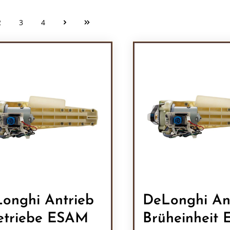
2
3
4
Seite
Seite
Seite
onghi Antrieb
DeLonghi An
etriebe ESAM
Brüheinheit