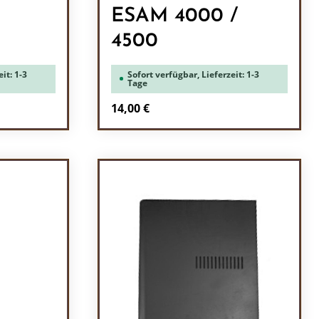
ESAM 4000 /
4500
it: 1-3
Sofort verfügbar, Lieferzeit: 1-3
Tage
Regulärer Preis:
14,00 €
ein oder benutze die Schaltflächen um 
l: Gib den gewünschten Wert ein oder b
Produkt Anzahl: Gib den