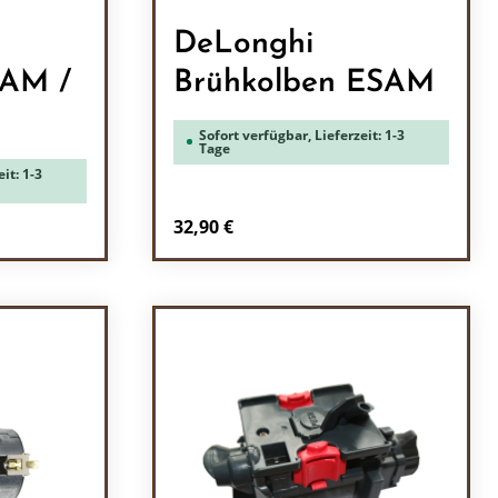
DeLonghi
SAM /
Brühkolben ESAM
Sofort verfügbar, Lieferzeit: 1-3
Tage
it: 1-3
Regulärer Preis:
32,90 €
ein oder benutze die Schaltflächen um 
l: Gib den gewünschten Wert ein oder b
Produkt Anzahl: Gib den