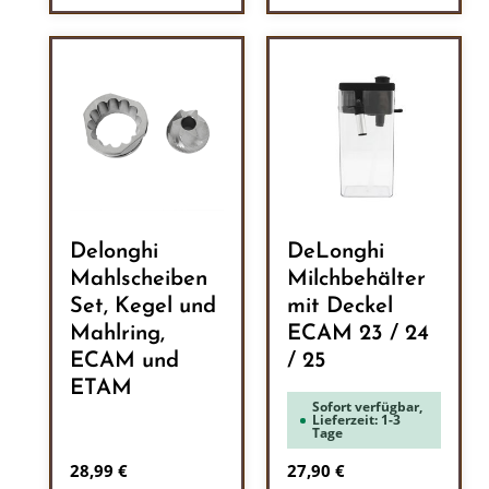
Delonghi
DeLonghi
Mahlscheiben
Milchbehälter
Set, Kegel und
mit Deckel
Mahlring,
ECAM 23 / 24
ECAM und
/ 25
ETAM
Sofort verfügbar,
Lieferzeit: 1-3
Tage
Regulärer Preis:
Regulärer Preis:
28,99 €
27,90 €