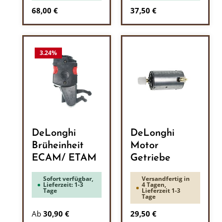
Regulärer Preis:
Regulärer Preis:
68,00 €
37,50 €
3.24
%
DeLonghi
DeLonghi
Brüheinheit
Motor
ECAM/ ETAM
Getriebe
Sofort verfügbar,
Versandfertig in
Lieferzeit: 1-3
4 Tagen,
Tage
Lieferzeit 1-3
Tage
Regulärer Preis:
Ab
30,90 €
29,50 €