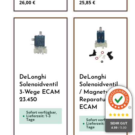
Regulärer Preis:
Regulärer Preis:
26,00 €
25,85 €
DeLonghi
DeLonghi
Solenoidventil
Solenoidventil
3-Wege ECAM
/ Magnetventil
23.450
Reparatur Kit
ECAM
Sofort verfügbar,
Lieferzeit: 1-3
Tage
Sofort verfügbar,
Lieferzeit: 1-3
SEHR GUT
Tage
4.99
/ 5.00