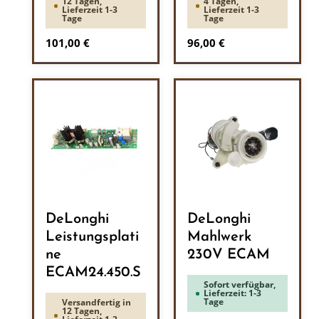
12 Tagen,
4 Tagen,
Lieferzeit 1-3
Lieferzeit 1-3
Tage
Tage
Regulärer Preis:
Regulärer Preis:
101,00 €
96,00 €
DeLonghi
DeLonghi
Leistungsplati
Mahlwerk
ne
230V ECAM
ECAM24.450.S
Sofort verfügbar,
Lieferzeit: 1-3
Tage
Versandfertig in
12 Tagen,