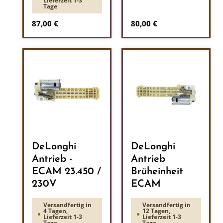
Lieferzeit 1-3
Tage
Regulärer Preis:
Regulärer Preis:
87,00 €
80,00 €
DeLonghi
DeLonghi
Antrieb -
Antrieb
ECAM 23.450 /
Brüheinheit
230V
ECAM
Versandfertig in
Versandfertig in
4 Tagen,
12 Tagen,
Lieferzeit 1-3
Lieferzeit 1-3
Tage
Tage