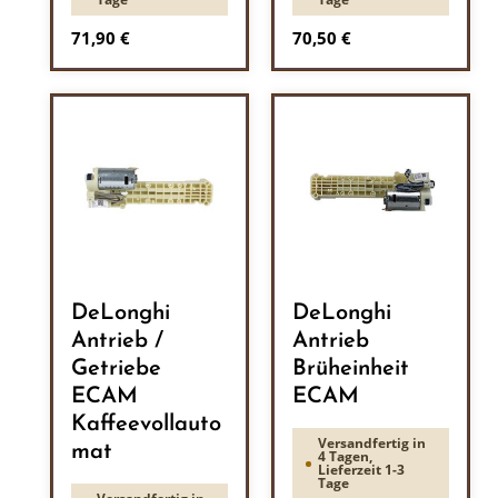
Regulärer Preis:
Regulärer Preis:
71,90 €
70,50 €
DeLonghi
DeLonghi
Antrieb /
Antrieb
Getriebe
Brüheinheit
ECAM
ECAM
Kaffeevollauto
Versandfertig in
mat
4 Tagen,
Lieferzeit 1-3
Tage