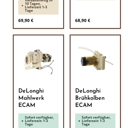
Versandfertig in
10 Tagen,
Lieferzeit 1-3
Tage
Regulärer Preis:
Regulärer Preis:
69,90 €
68,90 €
DeLonghi
DeLonghi
Mahlwerk
Brühkolben
ECAM
ECAM
Sofort verfügbar,
Sofort verfügbar,
Lieferzeit: 1-3
Lieferzeit: 1-3
Tage
Tage