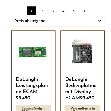
1
2
3
4
5
Seite
Seite
Seite
Seite
Seite
DeLonghi
DeLonghi
Leistungsplati
Bedienplatine
ne ECAM
mit Display
23.450
ECAM23.450
Versandfertig in
Versandfertig in