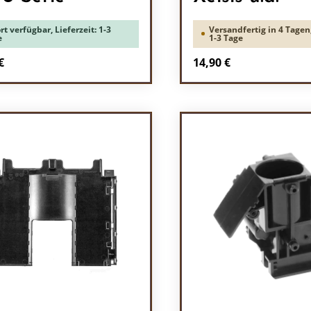
rt verfügbar, Lieferzeit: 1-3
Versandfertig in 4 Tagen,
e
1-3 Tage
rer Preis:
Regulärer Preis:
€
14,90 €
odukt Anzahl: Gib den gewünschten Wert 
Produkt Anzah