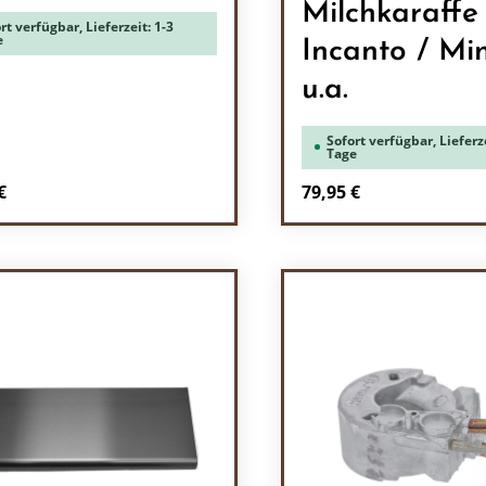
Milchkaraffe
rt verfügbar, Lieferzeit: 1-3
e
Incanto / Mi
u.a.
Sofort verfügbar, Lieferze
Tage
rer Preis:
Regulärer Preis:
€
79,95 €
odukt Anzahl: Gib den gewünschten Wert 
Produkt Anzah