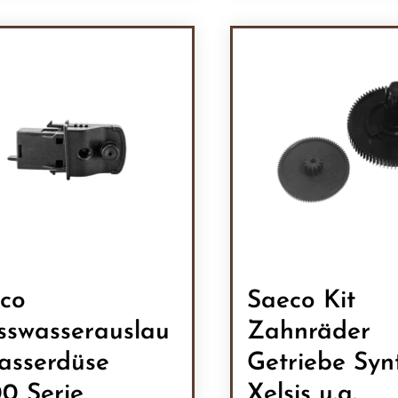
odukt Anzahl: Gib den gewünschten Wert 
Produkt Anzah
co
Saeco Kit
sswasserauslau
Zahnräder
asserdüse
Getriebe Synt
0 Serie
Xelsis u.a.