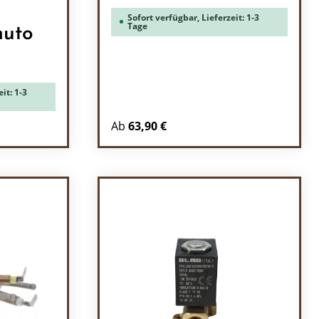
Sofort verfügbar, Lieferzeit: 1-3
Tage
nuto
it: 1-3
Ab
63,90 €
ein oder benutze die Schaltflächen um 
l: Gib den gewünschten Wert ein oder b