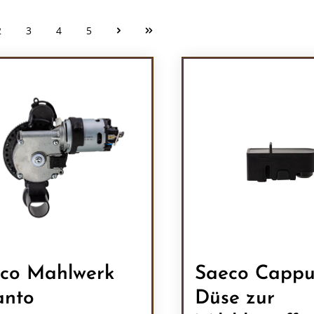
2
3
4
5
Seite
Seite
Seite
Seite
co Mahlwerk
Saeco Cappu
anto
Düse zur