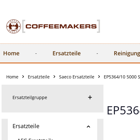
springen
Zur Hauptnavigation springen
Home
Ersatzteile
Reinigung
Home
Ersatzteile
Saeco Ersatzteile
EP5364/10 5000 S
Ersatzteilgruppe
EP5364
Ersatzteile