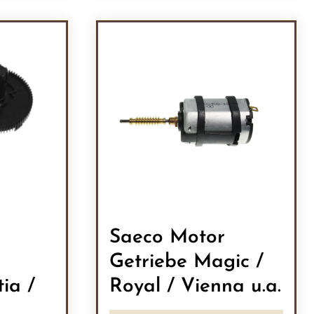
ein oder benutze die Schaltflächen um 
l: Gib den gewünschten Wert ein oder b
Produkt Anzahl: Gib den
Saeco Motor
Getriebe Magic /
ia /
Royal / Vienna u.a.