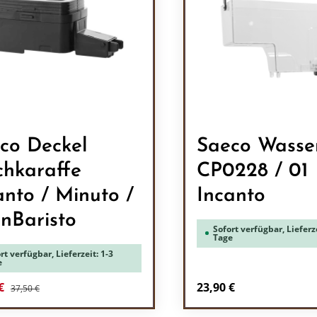
co Deckel
Saeco Wasse
chkaraffe
CP0228 / 01
anto / Minuto /
Incanto
nBaristo
Sofort verfügbar, Lieferze
Tage
rt verfügbar, Lieferzeit: 1-3
e
Regulärer Preis:
fspreis:
Regulärer Preis:
 €
23,90 €
37,50 €