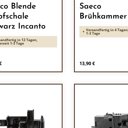
co Blende
Saeco
pfschale
Brühkammer
warz Incanto
Versandfertig in 4 Tagen,
1-3 Tage
andfertig in 12 Tagen,
erzeit 1-3 Tage
rer Preis:
Regulärer Preis:
€
13,90 €
odukt Anzahl: Gib den gewünschten Wert 
Produkt Anzah