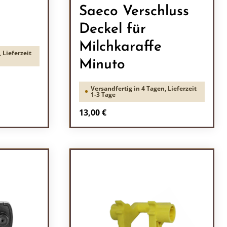
Saeco Verschluss
Deckel für
Milchkaraffe
 Lieferzeit
Minuto
Versandfertig in 4 Tagen, Lieferzeit
1-3 Tage
Regulärer Preis:
13,00 €
ein oder benutze die Schaltflächen um 
l: Gib den gewünschten Wert ein oder b
Produkt Anzahl: Gib den