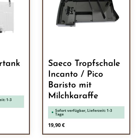
rtank
Saeco Tropfschale
Incanto / Pico
Baristo mit
Milchkaraffe
it: 1-3
Sofort verfügbar, Lieferzeit: 1-3
Tage
Regulärer Preis:
19,90 €