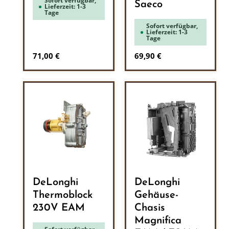
Sofort verfügbar,
Saeco
Lieferzeit: 1-3
Tage
Sofort verfügbar,
Lieferzeit: 1-3
Tage
Regulärer Preis:
Regulärer Preis:
71,00 €
69,90 €
DeLonghi
DeLonghi
Thermoblock
Gehäuse-
230V EAM
Chasis
Magnifica