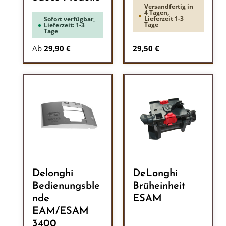
Versandfertig in
4 Tagen,
Lieferzeit 1-3
Sofort verfügbar,
Tage
Lieferzeit: 1-3
Tage
Regulärer Preis:
Ab
29,90 €
29,50 €
Delonghi
DeLonghi
Bedienungsble
Brüheinheit
nde
ESAM
EAM/ESAM
3400