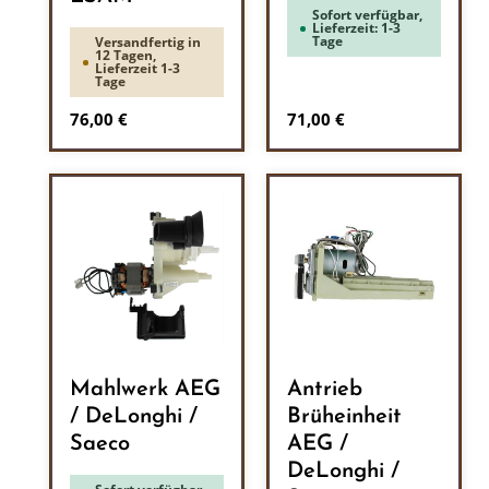
Sofort verfügbar,
Lieferzeit: 1-3
Tage
Versandfertig in
12 Tagen,
Lieferzeit 1-3
Tage
Regulärer Preis:
Regulärer Preis:
76,00 €
71,00 €
Mahlwerk AEG
Antrieb
/ DeLonghi /
Brüheinheit
Saeco
AEG /
DeLonghi /