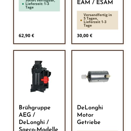
Sofort verfügbar,
EAM / ESAM
Lieferzeit: 1-3
Tage
Versandfertig in
5 Tagen,
Lieferzeit 1-3
Tage
Regulärer Preis:
Regulärer Preis:
62,90 €
30,00 €
Brühgruppe
DeLonghi
AEG /
Motor
DeLonghi /
Getriebe
Saeco-Modelle