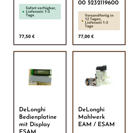
00 5232119600
Sofort verfügbar,
Lieferzeit: 1-3
Tage
Versandfertig in
12 Tagen,
Lieferzeit 1-3
Tage
Regulärer Preis:
Regulärer Preis:
77,50 €
77,00 €
DeLonghi
DeLonghi
Bedienplatine
Mahlwerk
mit Display
EAM / ESAM
ESAM