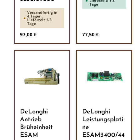
Lieferzeit: 1-3
Tage
Versandfertig in
4 Tagen,
Lieferzeit 1-3
Tage
Regulärer Preis:
Regulärer Preis:
97,00 €
77,50 €
DeLonghi
DeLonghi
Antrieb
Leistungsplati
Brüheinheit
ne
ESAM
ESAM3400/44