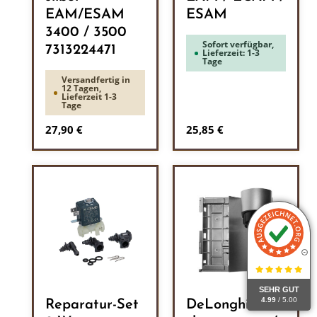
EAM/ESAM
ESAM
3400 / 3500
Sofort verfügbar,
7313224471
Lieferzeit: 1-3
Tage
Versandfertig in
12 Tagen,
Lieferzeit 1-3
Tage
Regulärer Preis:
Regulärer Preis:
27,90 €
25,85 €
SEHR GUT
4.99
/ 5.00
Reparatur-Set
DeLonghi Tür