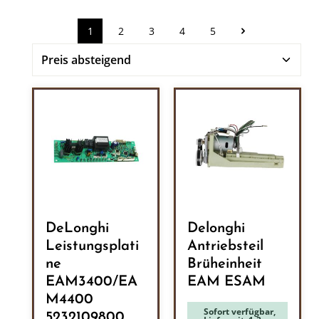
1
2
3
4
5
Seite
Seite
Seite
Seite
Seite
DeLonghi
Delonghi
Leistungsplati
Antriebsteil
ne
Brüheinheit
EAM3400/EA
EAM ESAM
M4400
Sofort verfügbar,
5232109800