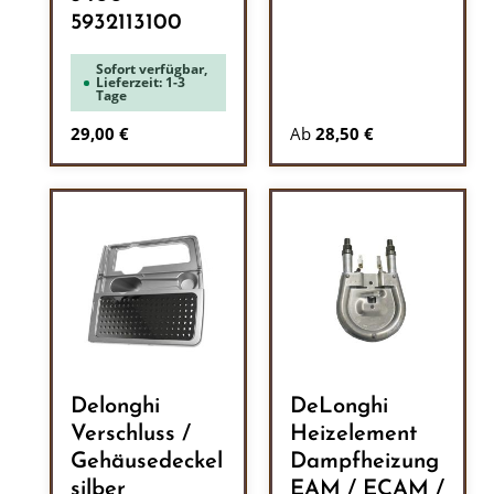
5932113100
Sofort verfügbar,
Lieferzeit: 1-3
Tage
Regulärer Preis:
29,00 €
Ab
28,50 €
Delonghi
DeLonghi
Verschluss /
Heizelement
Gehäusedeckel
Dampfheizung
silber
EAM / ECAM /