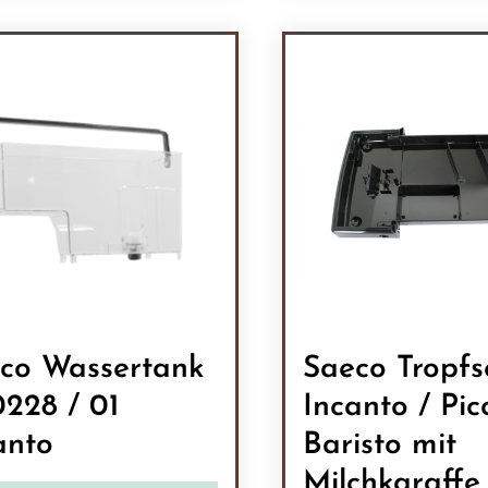
odukt Anzahl: Gib den gewünschten Wert 
Produkt Anzah
co Wassertank
Saeco Tropfs
228 / 01
Incanto / Pic
anto
Baristo mit
Milchkaraffe