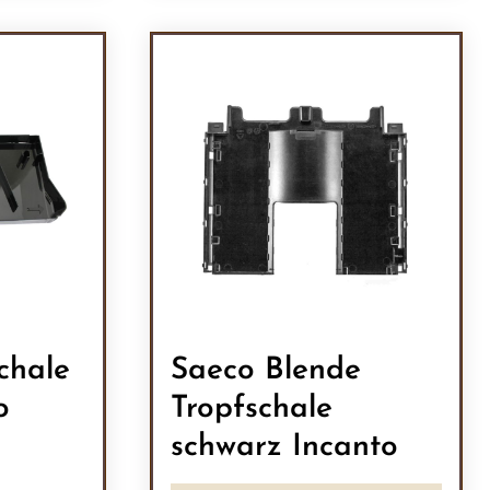
ein oder benutze die Schaltflächen um 
l: Gib den gewünschten Wert ein oder b
Produkt Anzahl: Gib den
chale
Saeco Blende
o
Tropfschale
schwarz Incanto