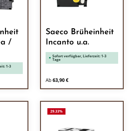
nheit
Saeco Brüheinheit
a /
Incanto u.a.
Sofort verfügbar, Lieferzeit: 1-3
Tage
it: 1-3
Ab
63,90 €
ein oder benutze die Schaltflächen um 
29.33
%