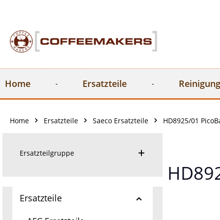
springen
Zur Hauptnavigation springen
Home
Ersatzteile
Reinigung
Home
Ersatzteile
Saeco Ersatzteile
HD8925/01 PicoBar
Ersatzteilgruppe
HD8925
Ersatzteile