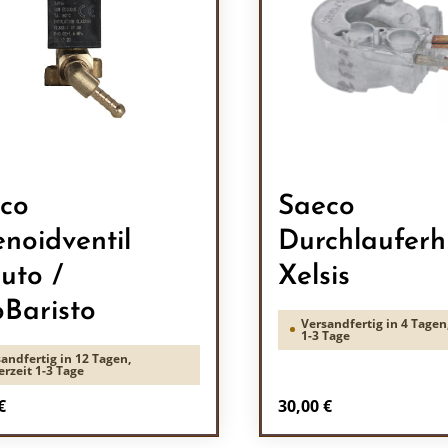
co
Saeco
enoidventil
Durchlauferh
uto /
Xelsis
oBaristo
Versandfertig in 4 Tagen,
1-3 Tage
andfertig in 12 Tagen,
erzeit 1-3 Tage
rer Preis:
Regulärer Preis:
€
30,00 €