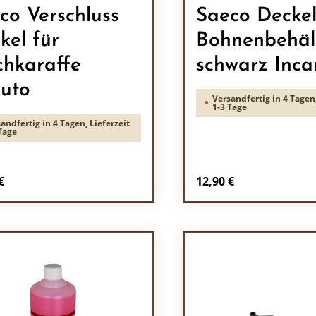
co Verschluss
Saeco Decke
kel für
Bohnenbehäl
chkaraffe
schwarz Inca
uto
Versandfertig in 4 Tagen,
1-3 Tage
andfertig in 4 Tagen, Lieferzeit
Tage
rer Preis:
Regulärer Preis:
€
12,90 €
odukt Anzahl: Gib den gewünschten Wert 
Produkt Anzah