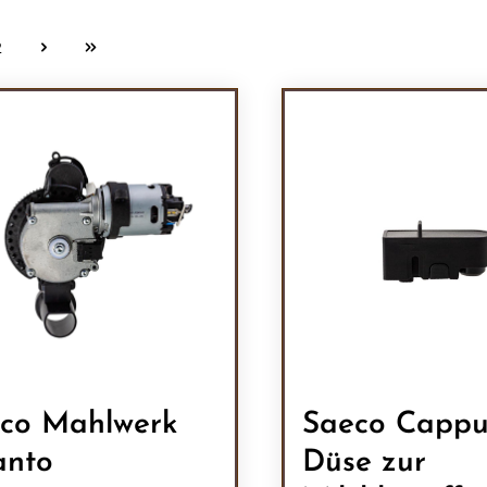
2
Seite
co Mahlwerk
Saeco Cappu
anto
Düse zur