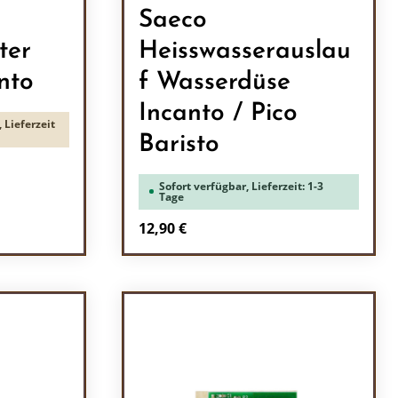
l
Saeco
ter
Heisswasserauslau
nto
f Wasserdüse
Incanto / Pico
 Lieferzeit
Baristo
Sofort verfügbar, Lieferzeit: 1-3
Tage
Regulärer Preis:
12,90 €
ein oder benutze die Schaltflächen um 
l: Gib den gewünschten Wert ein oder b
Produkt Anzahl: Gib den