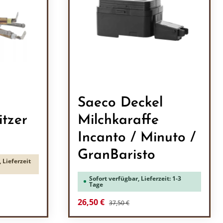
Saeco Deckel
itzer
Milchkaraffe
Incanto / Minuto /
GranBaristo
 Lieferzeit
Sofort verfügbar, Lieferzeit: 1-3
Tage
Regulärer Preis:
Verkaufspreis:
26,50 €
37,50 €