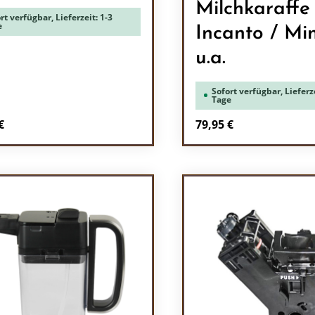
Milchkaraffe
rt verfügbar, Lieferzeit: 1-3
e
Incanto / Mi
u.a.
Sofort verfügbar, Lieferze
Tage
rer Preis:
Regulärer Preis:
€
79,95 €
odukt Anzahl: Gib den gewünschten Wert 
Produkt Anzah