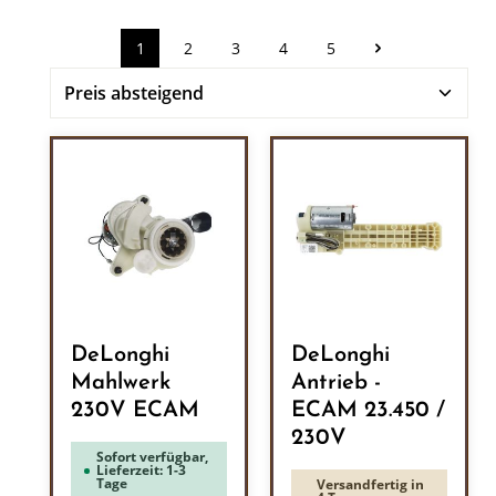
1
2
3
4
5
Seite
Seite
Seite
Seite
Seite
DeLonghi
DeLonghi
Mahlwerk
Antrieb -
230V ECAM
ECAM 23.450 /
230V
Sofort verfügbar,
Lieferzeit: 1-3
Tage
Versandfertig in