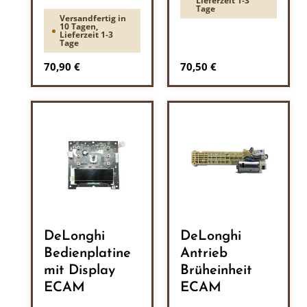
Lieferzeit 1-3
Tage
Versandfertig in
10 Tagen,
Lieferzeit 1-3
Tage
Regulärer Preis:
Regulärer Preis:
70,90 €
70,50 €
DeLonghi
DeLonghi
Bedienplatine
Antrieb
mit Display
Brüheinheit
ECAM
ECAM