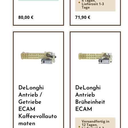
4 Tagen,
Lieferzeit 1-3
Tage
Regulärer Preis:
Regulärer Preis:
80,00 €
71,90 €
DeLonghi
DeLonghi
Antrieb /
Antrieb
Getriebe
Brüheinheit
ECAM
ECAM
Kaffeevollauto
Versandfertig in
maten
12 Tagen,