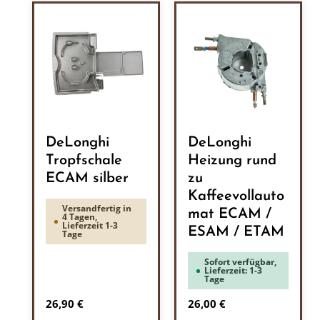
DeLonghi
DeLonghi
Tropfschale
Heizung rund
ECAM silber
zu
Kaffeevollauto
Versandfertig in
mat ECAM /
4 Tagen,
Lieferzeit 1-3
ESAM / ETAM
Tage
Sofort verfügbar,
Lieferzeit: 1-3
Tage
Regulärer Preis:
Regulärer Preis:
26,90 €
26,00 €