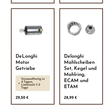
DeLonghi
Delonghi
Motor
Mahlscheiben
Getriebe
Set, Kegel und
Mahlring,
Versandfertig in
ECAM und
4 Tagen,
Lieferzeit 1-3
ETAM
Tage
Regulärer Preis:
Regulärer Preis:
29,50 €
28,99 €