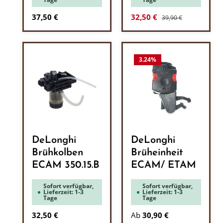
Regulärer Preis:
Regulärer Preis:
Verkaufspreis:
37,50 €
32,50 €
39,90 €
3.24
%
DeLonghi
DeLonghi
Brühkolben
Brüheinheit
ECAM 350.15.B
ECAM/ ETAM
Sofort verfügbar,
Sofort verfügbar,
Lieferzeit: 1-3
Lieferzeit: 1-3
Tage
Tage
Regulärer Preis:
32,50 €
Ab
30,90 €