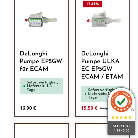
13.41
%
DeLonghi
DeLonghi
Pumpe EP5GW
Pumpe ULKA
für ECAM
EC EP5GW
ECAM / ETAM
Sofort verfügbar,
Lieferzeit: 1-3
Tage
Sofort verfügbar,
Lieferzeit: 1-3
Tage
Regulärer Preis:
Regulärer Preis:
Verkaufspreis:
16,90 €
15,50 €
17,90 €
SEHR GUT
4.99
/ 5.00