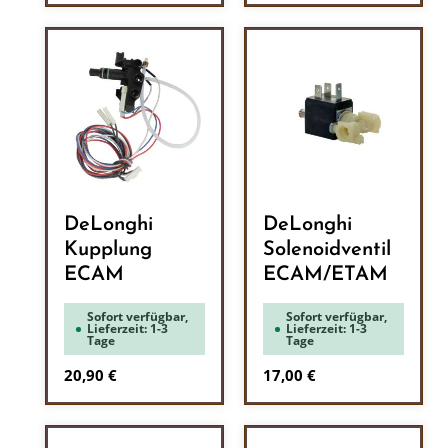
DeLonghi
DeLonghi
Kupplung
Solenoidventil
ECAM
ECAM/ETAM
Sofort verfügbar,
Sofort verfügbar,
Lieferzeit: 1-3
Lieferzeit: 1-3
Tage
Tage
Regulärer Preis:
Regulärer Preis:
20,90 €
17,00 €