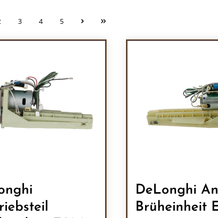
2
3
4
5
Seite
Seite
Seite
Seite
onghi
DeLonghi An
riebsteil
Brüheinheit