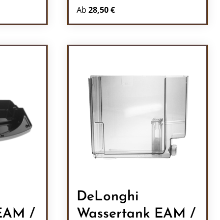
Ab
28,50 €
l: Gib den gewünschten Wert ein oder b
DeLonghi
 EAM /
Wassertank EAM /