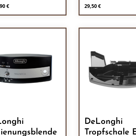
Regulärer Preis:
90 €
29,50 €
Produkt Anzah
onghi
DeLonghi
ienungsblende
Tropfschale