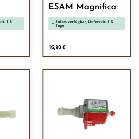
ESAM Magnifica
it: 1-3
Sofort verfügbar, Lieferzeit: 1-3
Tage
Regulärer Preis:
16,90 €
ein oder benutze die Schaltflächen um 
l: Gib den gewünschten Wert ein oder b
Produkt Anzahl: Gib den