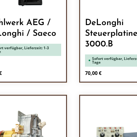
lwerk AEG /
DeLonghi
onghi / Saeco
Steuerplati
3000.B
rt verfügbar, Lieferzeit: 1-3
e
Sofort verfügbar, Lieferze
Tage
rer Preis:
Regulärer Preis:
€
70,00 €
odukt Anzahl: Gib den gewünschten Wert 
Produkt Anzah