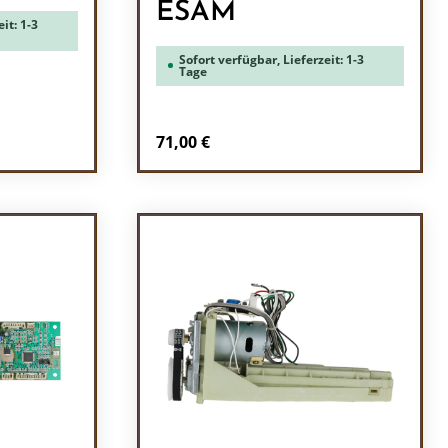
ESAM
it: 1-3
Sofort verfügbar, Lieferzeit: 1-3
Tage
Regulärer Preis:
71,00 €
ein oder benutze die Schaltflächen um 
l: Gib den gewünschten Wert ein oder b
Produkt Anzahl: Gib den