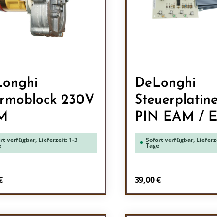
onghi
DeLonghi
rmoblock 230V
Steuerplatine
M
PIN EAM / 
rt verfügbar, Lieferzeit: 1-3
Sofort verfügbar, Lieferze
e
Tage
rer Preis:
Regulärer Preis:
€
39,00 €
odukt Anzahl: Gib den gewünschten Wert 
Produkt Anzah