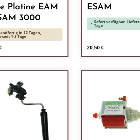
e Platine EAM
ESAM
ESAM 3000
Sofort verfügbar, Lieferze
Tage
andfertig in 12 Tagen,
erzeit 1-3 Tage
rer Preis:
Regulärer Preis:
€
20,50 €
odukt Anzahl: Gib den gewünschten Wert 
Produkt Anzah