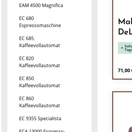
EAM 4500 Magnifica
EC 680
Mah
Espressomaschine
DeL
EC 685
Kaffeevollautomat
Sofo
Tag
EC 820
Kaffeevollautomat
Regulä
71,00 
EC 850
Pr
Kaffeevollautomat
EC 860
Kaffeevollautomat
EC 9355 Specialista
ECA 13000 Espresso-